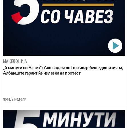
МАКЕДОНИЈА
„ 5 минути со Чавез“: Ако водата во Гостивар беше двојазична,
Албанците гарант ќе излезеа на протест
пред 2 недели