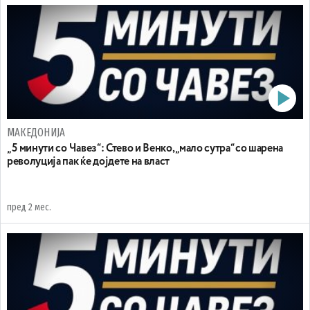
МАКЕДОНИЈА
„ 5 минути со Чавез“: Стево и Венко, „мало сутра“ со шарена
револуција пак ќе дојдете на власт
пред 2 мес.