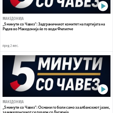
МАКЕДОНИЈА
„5 минути со Чавез“: Задграничниот комитет на партијата на
Радев во Македонија ќе го води Филипче
пред 2 мес.
МАКЕДОНИЈА
„5 минути со Чавез“: Oсмани го боли само за албанскиот јазик,
за македонскиот се пазари со Бугарија