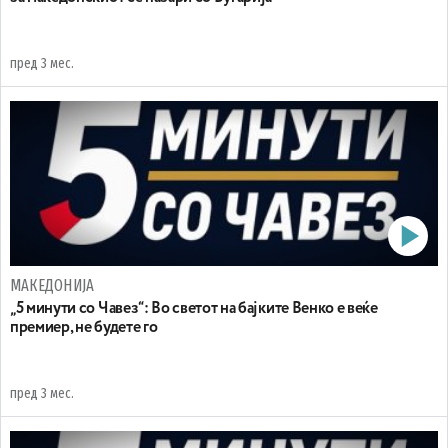
пред 3 мес.
МАКЕДОНИЈА
„5 минути со Чавез“: Во светот на бајките Венко е веќе
премиер, не будете го
пред 3 мес.