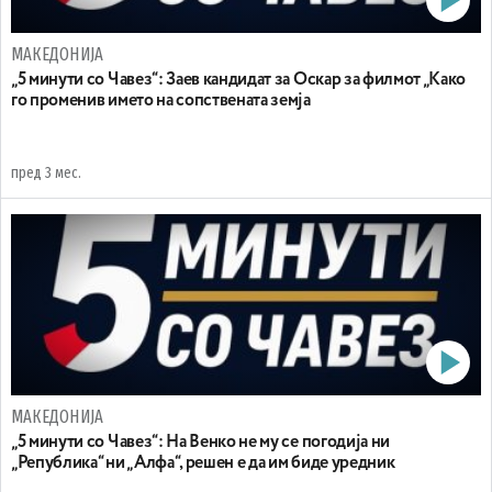
МАКЕДОНИЈА
„5 минути со Чавез“: Заев кандидат за Оскар за филмот „Како
го променив името на сопствената земја
пред 3 мес.
МАКЕДОНИЈА
„5 минути со Чавез“: На Венко не му се погодија ни
„Република“ ни „Алфа“, решен е да им биде уредник