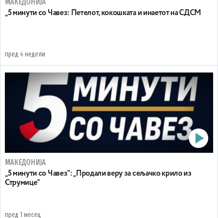
МАКЕДОНИЈА
„5 минути со Чавез: Петелот, кокошката и инаетот на СДСМ
пред 4 недели
МАКЕДОНИЈА
„5 минути со Чавез“: „Продали веру за сељачко крило из
Струмице“
пред 1 месец