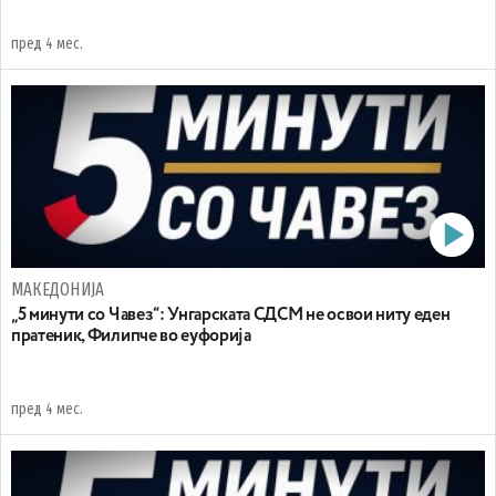
пред 4 мес.
МАКЕДОНИЈА
„5 минути со Чавез“: Унгарската СДСМ не освои ниту еден
пратеник, Филипче во еуфорија
пред 4 мес.