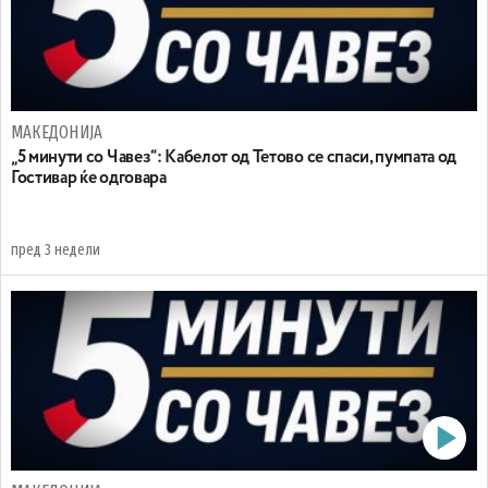
МАКЕДОНИЈА
„5 минути со Чавез“: Кабелот од Тетово се спаси, пумпата од
Гостивар ќе одговара
пред 3 недели