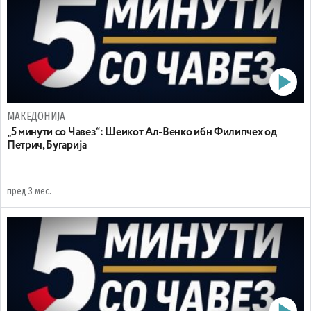
МАКЕДОНИЈА
„5 минути со Чавез“: Шеикот Ал-Венко ибн Филипчех од
Петрич, Бугарија
пред 3 мес.