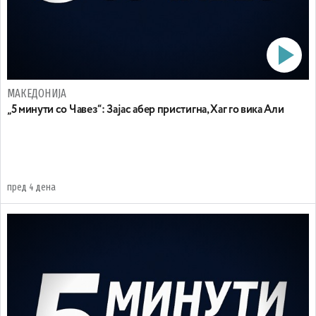
МАКЕДОНИЈА
„5 минути со Чавез“: Зајас абер пристигна, Хаг го вика Али
пред 4 дена