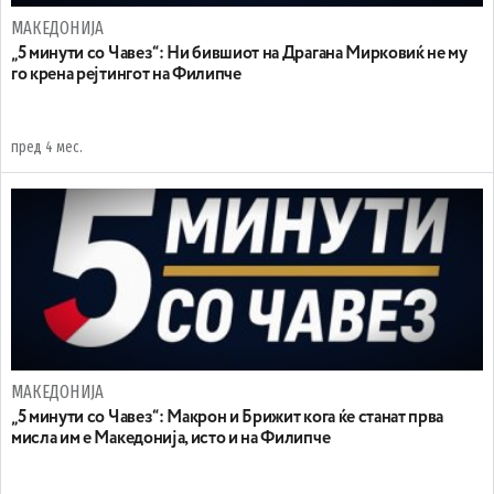
МАКЕДОНИЈА
„5 минути со Чавез“: Ни бившиот на Драгана Мирковиќ не му
го крена рејтингот на Филипче
пред 4 мес.
МАКЕДОНИЈА
„5 минути со Чавез“: Макрон и Брижит кога ќе станат прва
мисла им е Македонија, исто и на Филипче