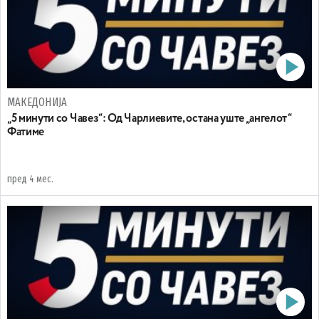
МАКЕДОНИЈА
„5 минути со Чавез“: Од Чарлиевите, остана уште „ангелот“
Фатиме
пред 4 мес.