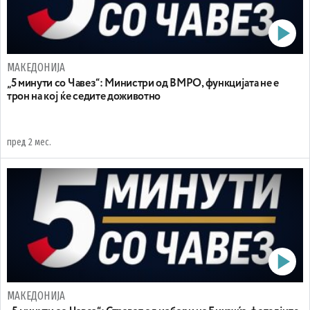
МАКЕДОНИЈА
„5 минути со Чавез“: Mинистри од ВМРО, функцијата не е
трон на кој ќе седите доживотно
пред 2 мес.
МАКЕДОНИЈА