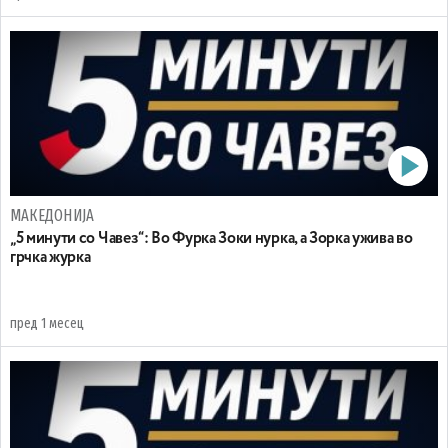
МАКЕДОНИЈА
„5 минути со Чавез“: Во Фурка Зоки нурка, а Зорка ужива во
грчка журка
пред 1 месец