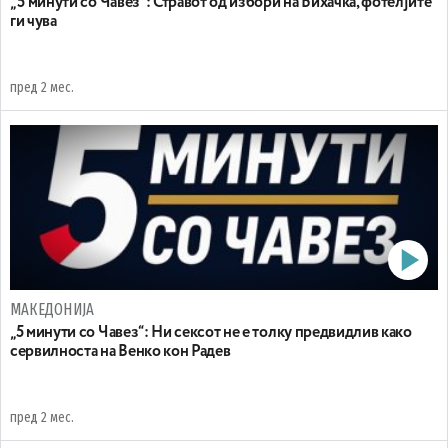
„ 5 минути со Чавез“: Стравот од избори на Бихачќа, фотелјите
ги чува
пред 2 мес.
МАКЕДОНИЈА
„5 минути со Чавез“: Ни сексот не е толку предвидлив како
сервилноста на Венко кон Радев
пред 2 мес.