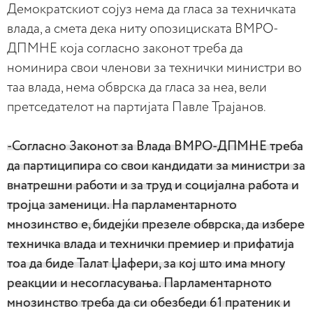
Демократскиот сојуз нема да гласа за техничката
влада, а смета дека ниту опозициската ВМРО-
ДПМНЕ која согласно законот треба да
номинира свои членови за технички министри во
таа влада, нема обврска да гласа за неа, вели
претседателот на партијата Павле Трајанов.
-Согласно Законот за Влада ВМРО-ДПМНЕ треба
да партиципира со свои кандидати за министри за
внатрешни работи и за труд и социјална работа и
тројца заменици. На парламентарното
мнозинство е, бидејќи презеле обврска, да избере
техничка влада и технички премиер и прифатија
тоа да биде Талат Џафери, за кој што има многу
реакции и несогласувања. Парламентарното
мнозинство треба да си обезбеди 61 пратеник и