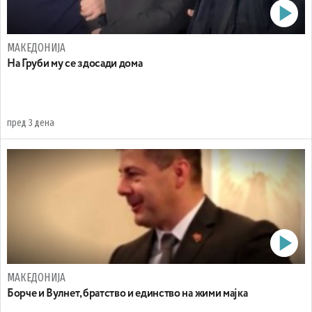
МАКЕДОНИЈА
На Груби му се здосади дома
пред 3 дена
МАКЕДОНИЈА
Борче и Вулнет, братство и единство на жими мајка