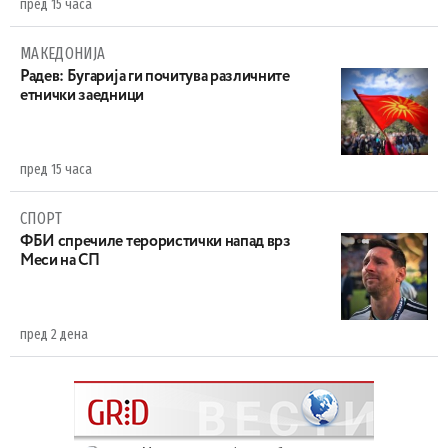
пред 15 часа
МАКЕДОНИЈА
Радев: Бугарија ги почитува различните
етнички заедници
пред 15 часа
СПОРТ
ФБИ спречиле терористички напад врз
Меси на СП
пред 2 дена