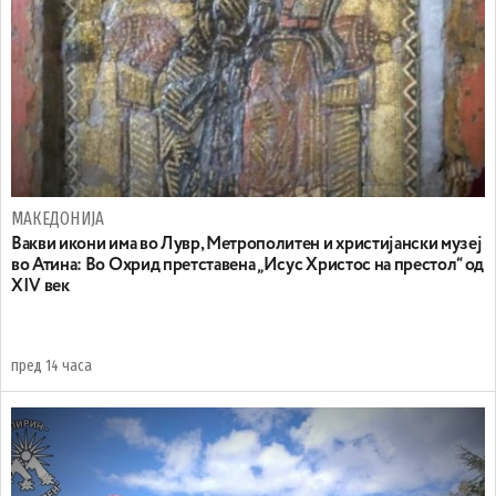
МАКЕДОНИЈА
Вакви икони има во Лувр, Метрополитен и христијански музеј
во Атина: Во Охрид претставена „Исус Христос на престол“ од
XIV век
пред 14 часа