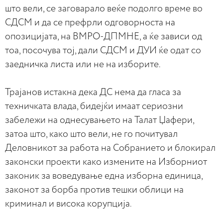
што вели, се заговарало веќе подолго време во
СДСМ и да се префрли одговорноста на
опозицијата, на ВМРО-ДПМНЕ, а ќе зависи од
тоа, посочува тој, дали СДСМ и ДУИ ќе одат со
заедничка листа или не на изборите.
Трајанов истакна дека ДС нема да гласа за
техничката влада, бидејќи имаат сериозни
забележи на однесувањето на Талат Џафери,
затоа што, како што вели, не го почитувал
Деловникот за работа на Собранието и блокирал
законски проекти како измените на Изборниот
законик за воведување една изборна единица,
законот за борба против тешки облици на
криминал и висока корупција.