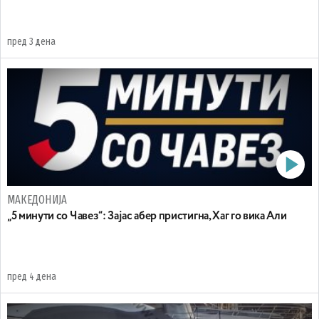
пред 3 дена
МАКЕДОНИЈА
„5 минути со Чавез“: Зајас абер пристигна, Хаг го вика Али
пред 4 дена