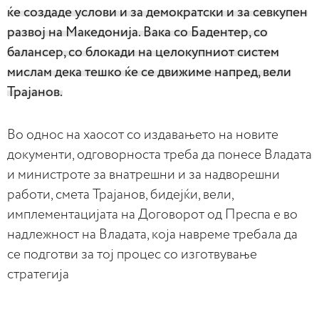
ќе создаде услови и за демократски и за севкупен
развој на Македонија. Вака со Бадентер, со
балансер, со блокади на целокупниот систем
мислам дека тешко ќе се движиме напред, вели
Трајанов.
Во однос на хаосот со издавањето на новите
документи, одговорноста треба да понесе Владата
и министроте за внатрешни и за надворешни
работи, смета Трајанов, бидејќи, вели,
имплементацијата на Договорот од Преспа е во
надлежност на Владата, која навреме требала да
се подготви за тој процес со изготвување
стратегија