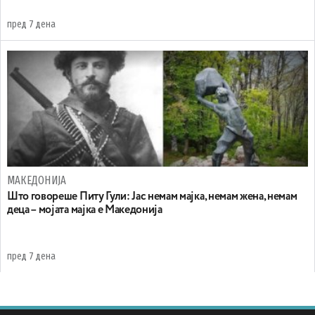
пред 7 дена
МАКЕДОНИЈА
Што говореше Питу Гули: Јас немам мајка, немам жена, немам
деца – мојата мајка е Македонија
пред 7 дена