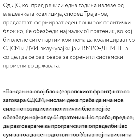
Од ДС, кој пред речиси една година излезе од
владеачката коалиција, според Трајанов,
предлагаат формираат еден поширок политички
блок кој ќе обезбеди најмалку 61 пратеник, во кој
би влегле сите партии кои нема да коалицираат со
СДСМ и ДУИ, вклучувајќи ја и ВМРО-ДПМНЕ, а
со цел да се разговара за коренити системски
промени во државата.
-Пандан на овој блок (европскиот фронт) што го
заговара СДСМ, мислам дека треба да има нов
силен опозициски политички блок кој ќе
обезбеди најмалку 61 пратеник. Но треба, пред се,
да разговараме за програмските определби. Јас
сум за тоа да се подготви нов Устав кој навистина