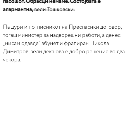
пасошот. Обрасци немаме. Состојбата е
алармантна,
вели Тошковски.
Па дури и потписникот на Преспаснки договор,
тогаш министер за надворешни работи, а денес
„нисам одавде“ збунет и фрапиран Никола
Димитров, вели дека ова е добро решение во два
чекора.