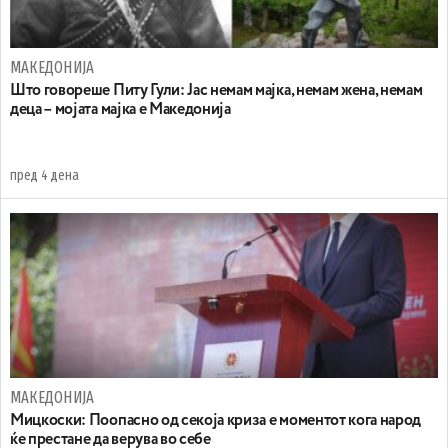
МАКЕДОНИЈА
Што говореше Питу Гули: Јас немам мајка, немам жена, немам
деца – мојата мајка е Македонија
пред 4 дена
МАКЕДОНИЈА
Мицкоски: Поопасно од секоја криза е моментот кога народ
ќе престане да верува во себе