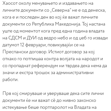
Хаосот околу менувањето и издавањето на
личните документи со „Северна“ не е од денеска,
кога е и последен ден во кој ќе важат личните
документи со Република Македонија. Тој настана
уште од моментот кога пред една година владата
на СДСМ и ДУИ од ведро небо и од џеб го извади
датумот 12 февруари, повикувајќи се на
Преспански договор. Истиот договор за кој
откако го потпишаа контра волјата на народот и
со пропаднат референдум ни тврдеа дека нема да
значи и екстра трошок за административни
работи.
Прв кој смируваше и уверуваше дека сите лични
документи ќе ни важат сè до нивно законско
истекување беше портпаролот на Владата на