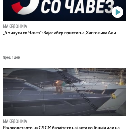
МАКЕДОНИЈА
„5 минути со Чавез“: Зајас абер пристигна, Хаг го вика Али
пред 1 ден
МАКЕДОНИЈА
Раководството на СДСМ барајте го на јахти во Грција или на