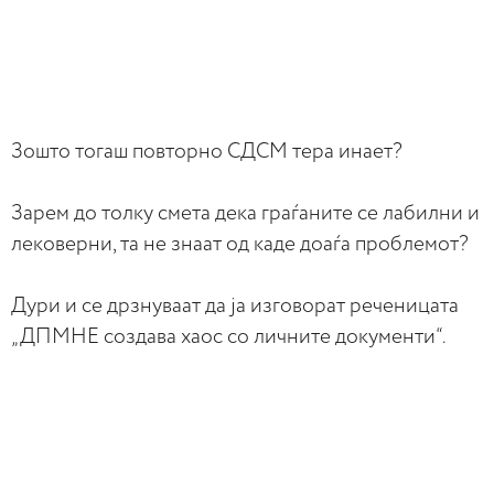
Зошто тогаш повторно СДСМ тера инает?
Зарем до толку смета дека граѓаните се лабилни и
лековерни, та не знаат од каде доаѓа проблемот?
Дури и се дрзнуваат да ја изговорат реченицата
„ДПМНЕ создава хаос со личните документи“.