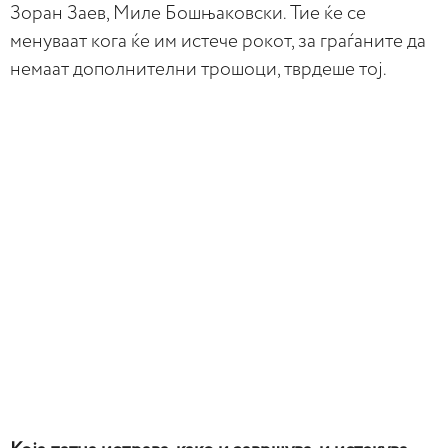
Зоран Заев, Миле Бошњаковски. Тие ќе се
менуваат кога ќе им истече рокот, за граѓаните да
немаат дополнителни трошоци, тврдеше тој.