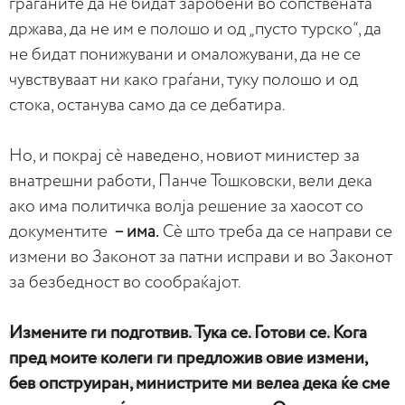
граѓаните да не бидат заробени во сопствената
држава, да не им е полошо и од „пусто турско“, да
не бидат понижувани и омаложувани, да не се
чувствуваат ни како граѓани, туку полошо и од
стока, останува само да се дебатира.
Но, и покрај сè наведено, новиот министер за
внатрешни работи, Панче Тошковски, вели дека
ако има политичка волја решение за хаосот со
документите
– има.
Сè што треба да се направи се
измени во Законот за патни исправи и во Законот
за безбедност во сообраќајот.
Измените ги подготвив. Тука се. Готови се. Кога
пред моите колеги ги предложив овие измени,
бев опструиран, министрите ми велеа дека ќе сме