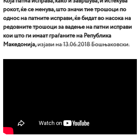
Која патна исправа, како и завршува, и истекува
рокот, ќе се менува, што значи тие трошоци по
однос на патните исправи, ќе бидат во насока на
редовните трошоци за вадење на патни исправи
кои што ги имаат граѓаните на Република
Македонија,
изјaви на 13.06.2018 Бошњаковски.