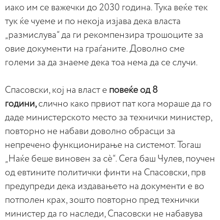
иако им се важечки до 2030 година. Тука веќе тек
тук ќе чуеме и по некоја изјава дека власта
„размислува“ да ги рекомпензира трошоците за
овие документи на граѓаните. Доволно сме
големи за да знаеме дека тоа нема да се случи.
Спасовски, кој на власт е
повеќе од 8
години,
слично како првиот пат кога мораше да го
даде министерското место за технички министер,
повторно не набави доволно обрасци за
непречено функционирање на системот. Тогаш
„Наќе беше виновен за сè“. Сега баш Чулев, поучен
од евтините политички финти на Спасовски, прв
предупреди дека издавањето на документи е во
потполен крах, зошто повторно пред технички
министер да го наследи, Спасовски не набавува