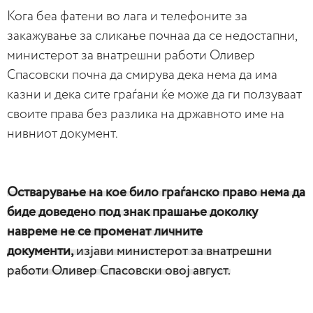
Кога беа фатени во лага и телефоните за
закажување за сликање почнаа да се недостапни,
министерот за внатрешни работи Оливер
Спасовски почна да смирува дека нема да има
казни и дека сите граѓани ќе може да ги ползуваат
своите права без разлика на државното име на
нивниот документ.
Остварување на кое било граѓанско право нема да
биде доведено под знак прашање доколку
навреме не се променат личните
документи,
изјави министерот за внатрешни
работи Оливер Спасовски овој август.