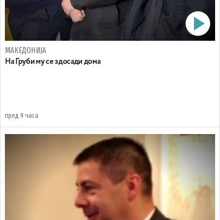
МАКЕДОНИЈА
На Груби му се здосади дома
пред 9 часа