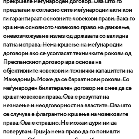
прекршеле меѓународен договор. Ова што го
предлагам е согласно сите меѓународни акти кои
ги гарантираат основните човекови прави. Вака го
кршиме основното човеково право на движење,
оневозможуваме излез од државата со валидна
патна исправа. Нема кршење на меѓународни
договори ако се усогласат техничките рокови од
Преспанскиот договор врз основа на
објективните човекови и технички капацитети на
Македонија. Може да се бараат нови рокови. Со
меѓународен билатерален договор не смее да се
кршат човекови права. Ова е резултат на
незнаење и неодговорност на властите. Ова што
се случува е флагрантно кршење на човековите
права. Ова е страшно. Не можам дури ни да
поверувам. Грција нема право да го поништи