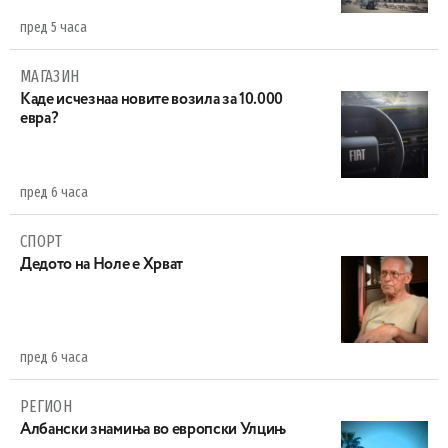
пред 5 часа
МАГАЗИН
Каде исчезнаа новите возила за 10.000
евра?
пред 6 часа
СПОРТ
Дедото на Ноле е Хрват
пред 6 часа
РЕГИОН
Aлбански знамиња во европски Улцињ