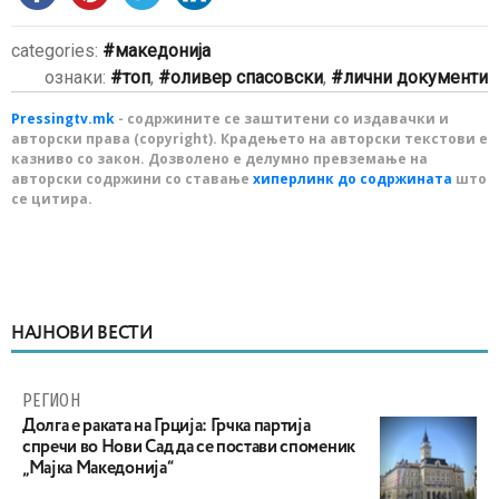
categories:
македонија
ознаки:
топ
,
оливер спасовски
,
лични документи
Pressingtv.mk
- содржините се заштитени со издавачки и
авторски права (copyright). Крадењето на авторски текстови е
казниво со закон. Дозволено е делумно превземање на
авторски содржини со ставање
хиперлинк до содржината
што
се цитира.
НАЈНОВИ ВЕСТИ
РЕГИОН
Долга е раката на Грција: Грчка партија
спречи во Нови Сад да се постави споменик
„Мајка Македонија“