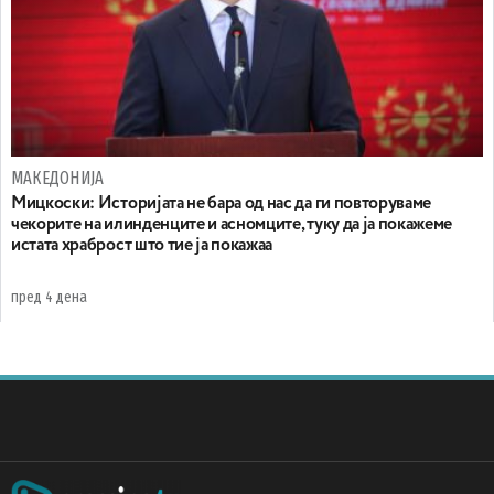
МАКЕДОНИЈА
Мицкоски: Историјата не бара од нас да ги повторуваме
чекорите на илинденците и асномците, туку да ја покажеме
истата храброст што тие ја покажаа
пред 4 дена