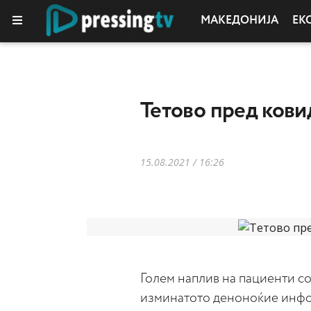
МАКЕДОНИЈА
ЕК
Тетово пред кови
15.08.2021 / 16:26
Голем наплив на пациенти со
изминатото деноноќие инфо