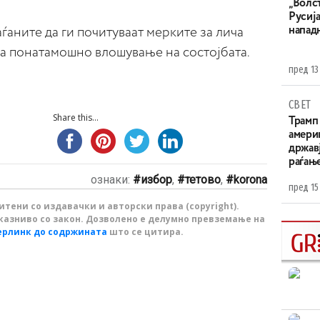
„Волс
Русија
напад
аните да ги почитуваат мерките за лича
на понатамошно влошување на состојбата.
пред 13
СВЕТ
Share this...
Трамп 
амери
државј
раѓањ
ознаки:
избор
,
тетово
,
korona
пред 15
тени со издавачки и авторски права (copyright).
казниво со закон. Дозволено е делумно превземање на
ерлинк до содржината
што се цитира.