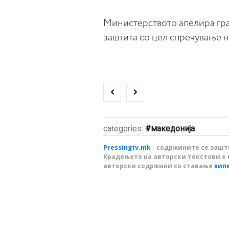
Министерството апелира граѓ
заштита со цел спречување 
categories:
македонија
Pressingtv.mk
- содржините се зашти
Крадењето на авторски текстови е 
авторски содржини со ставање
хип