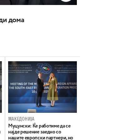
ади дома
МАКЕДОНИЈА
Муцунски: Ќе работиме да се
и
најде решение заедно со
нашите европски партнери, но