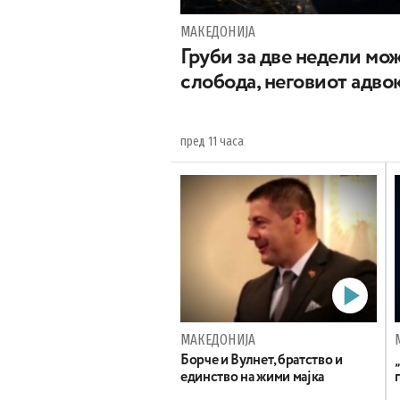
МАКЕДОНИЈА
Груби за две недели мож
слобода, неговиот адвок
пред 11 часа
МАКЕДОНИЈА
Борче и Вулнет, братство и
единство на жими мајка