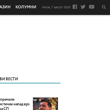
АЗИН
КОЛУМНИ
петок, 7 август 2026
ВИ ВЕСТИ
пречиле
истички напад врз
на СП