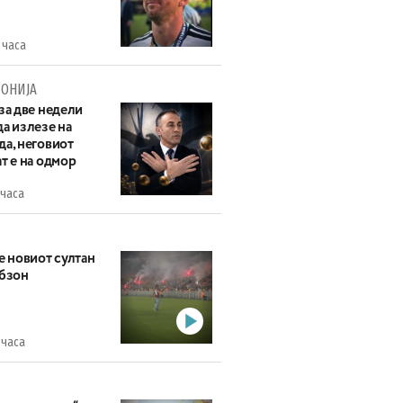
 часа
ОНИЈА
за две недели
а излезе на
да, неговиот
т е на одмор
 часа
е новиот султан
абзон
 часа