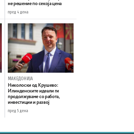
не решение по секоја цена
пред 4 дена
МАКЕДОНИЈА
а
Николоски од Крушево:
Илинденските идеали ги
продолжуваме со работа,
инвестиции и развој
пред 5 дена