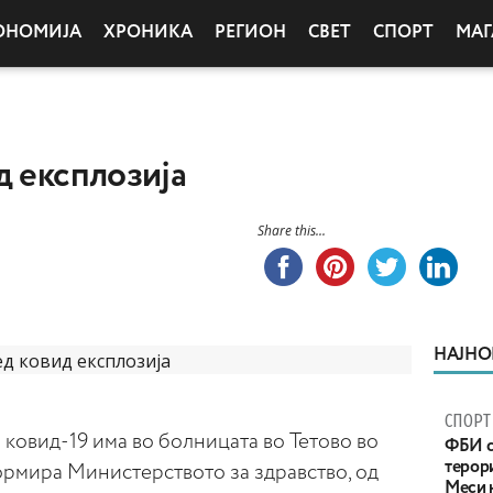
ОНОМИЈА
ХРОНИКА
РЕГИОН
СВЕТ
СПОРТ
МАГ
д експлозија
Share this...
НАЈНО
СПОРТ
 ковид-19 има во болницата во Тетово во
ФБИ с
терор
рмира Министерството за здравство, од
Меси 