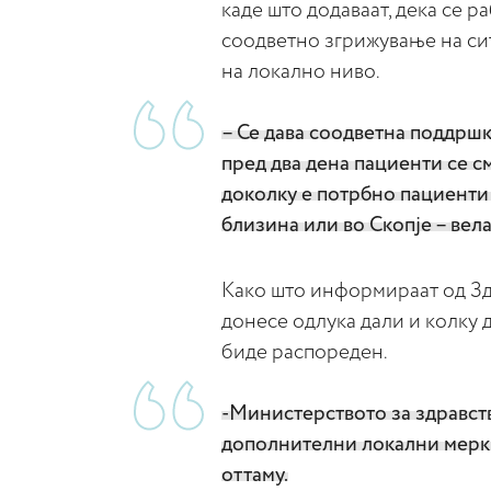
каде што додаваат, дека се 
соодветно згрижување на си
на локално ниво.
– Се дава соодветна поддршк
пред два дена пациенти се см
доколку е потрбно пациенти 
близина или во Скопје – вел
Како што информираат од Здр
донесе одлука дали и колку 
биде распореден.
-Министерството за здравст
дополнителни локални мерки 
оттаму.