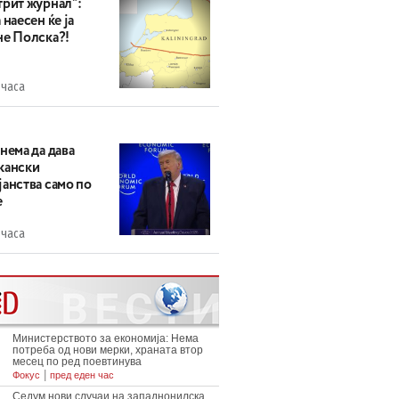
трит журнал“:
 наесен ќе ја
не Полска?!
 часа
нема да дава
кански
анства само по
е
 часа