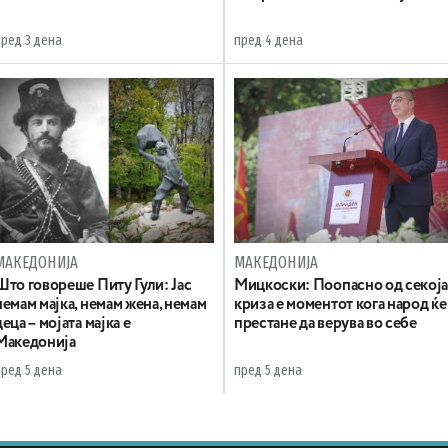
пред 3 дена
пред 4 дена
МАКЕДОНИЈА
МАКЕДОНИЈА
Што говореше Питу Гули: Јас
Мицкоски: Поопасно од секој
немам мајка, немам жена, немам
криза е моментот кога народ ќе
деца – мојата мајка е
престане да верува во себе
Македонија
пред 5 дена
пред 5 дена