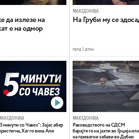
МАКЕДОНИЈА
е да излезе на
На Груби му се здос
ат е на одмор
пред 2 дена
МАКЕДОНИЈА
МАКЕДОНИЈА
„5 минути со Чавез“: Зајас абер
Раководството на СДСМ
пристигна, Хаг го вика Али
барајте го на јахти во Грција ил
на приватни забави во Дубаи