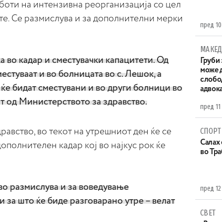
работи на интензивна реорганизација со цел
те. Се размислува и за дополнителни мерки
пред 10
МАКЕД
а во кадар и сместувачки капацитети. Од
Груби 
може д
естуваат и во болницата во с. Лешок, а
слобо
ќе бидат сместувани и во други болници во
адвока
ат од Министерството за здравство.
пред 11
СПОРТ
авство, во текот на утрешниот ден ќе се
Салах 
дополнителен кадар кој во најкус рок ќе
во Тр
во размислува и за воведување
пред 12
за што ќе биде разговарано утре – велат
СВЕТ