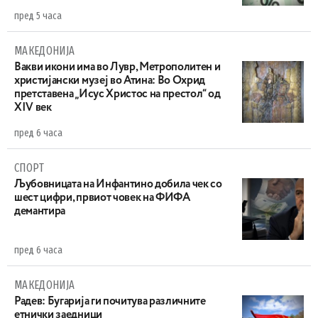
пред 5 часа
МАКЕДОНИЈА
Вакви икони има во Лувр, Метрополитен и
христијански музеј во Атина: Во Охрид
претставена „Исус Христос на престол“ од
XIV век
пред 6 часа
СПОРТ
Љубовницата на Инфантино добила чек со
шест цифри, првиот човек на ФИФА
демантира
пред 6 часа
МАКЕДОНИЈА
Радев: Бугарија ги почитува различните
етнички заедници