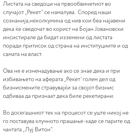
Листата на сведоци на првообвинетиот во
случајот „Рекет“ се намалува. Според наши
сознанија,неколкумина од нив кои беа најавени
дека ќе сведочат во корист на Бојан Јовановски
инсистирале да бидат изземени од листата
поради притисок од страна на институциите и од
самата на власт.
Ова не е изненадување ако се знае дека и при
избивањето на аферата „Рекет’ голем дел од
бизнисмените стравувајќи за својот бизнис
одбиваа да признаат дека биле рекетирани.
Во досегашниот тек на процесот се уште никој не
го поставува клучното прашање-каде се парите од
чантата „Луј Витон“.