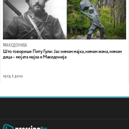
МАКЕДОНИЈА
Што говореше Питу Гули: Јас немам мајка, немам жена, немам
деца – мојата мајка е Македонија
пред 6 дена