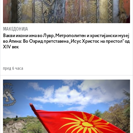
МАКЕДОНИЈА
Вакви икони има во Лувр, Метрополитен и христијански музеј
во Атина: Во Охрид претставена „Исус Христос на престол“ од
XIV век
пред 6 часа