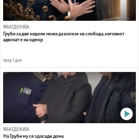
МАКЕДОНИЈА
Груби за две недели може да излезе на слобода, неговиот
адвокат е на одмор
пред 1 ден
МАКЕДОНИЈА
На Груби му се здосади дома