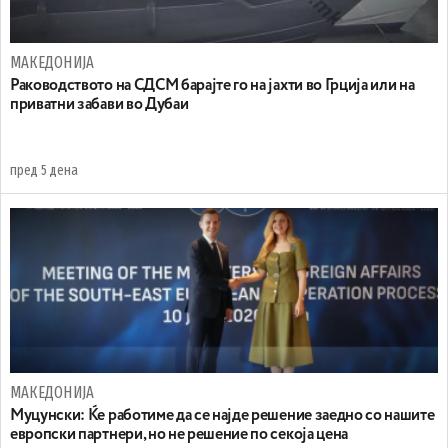
МАКЕДОНИЈА
Раководството на СДСМ барајте го на јахти во Грција или на
приватни забави во Дубаи
пред 5 дена
МАКЕДОНИЈА
Муцунски: Ќе работиме да се најде решение заедно со нашите
европски партнери, но не решение по секоја цена