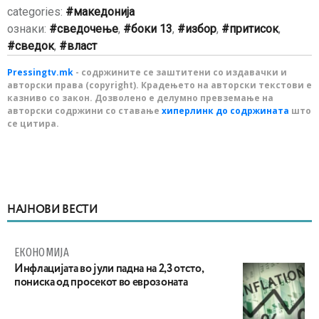
categories:
македонија
ознаки:
сведочење
,
боки 13
,
избор
,
притисок
,
сведок
,
власт
Pressingtv.mk
- содржините се заштитени со издавачки и
авторски права (copyright). Крадењето на авторски текстови е
казниво со закон. Дозволено е делумно превземање на
авторски содржини со ставање
хиперлинк до содржината
што
се цитира.
НАЈНОВИ ВЕСТИ
ЕКОНОМИЈА
Инфлацијата во јули падна на 2,3 отсто,
пониска од просекот во еврозоната