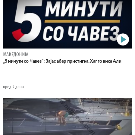
МАКЕДОНИЈА
„5 минути со Чавез“: Зајас абер пристигна, Хаг го вика Али
пред 4 дена