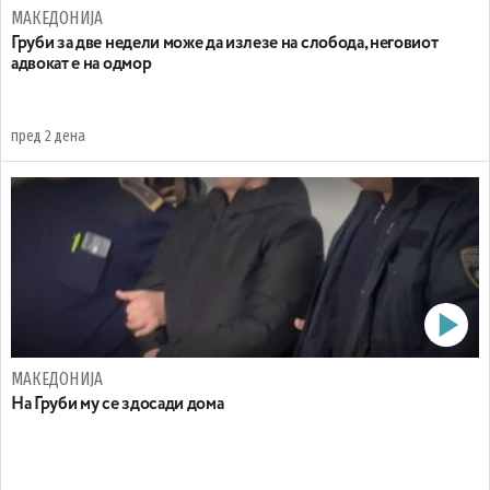
МАКЕДОНИЈА
Груби за две недели може да излезе на слобода, неговиот
адвокат е на одмор
пред 2 дена
МАКЕДОНИЈА
На Груби му се здосади дома