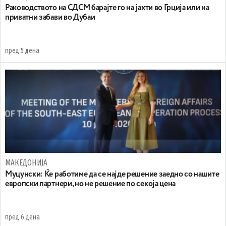
Раководството на СДСМ барајте го на јахти во Грција или на
приватни забави во Дубаи
пред 5 дена
МАКЕДОНИЈА
Муцунски: Ќе работиме да се најде решение заедно со нашите
европски партнери, но не решение по секоја цена
пред 6 дена