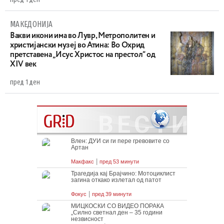
МАКЕДОНИЈА
Вакви икони има во Лувр, Метрополитен и
христијански музеј во Атина: Во Охрид
претставена „Исус Христос на престол“ од
XIV век
пред 1 ден