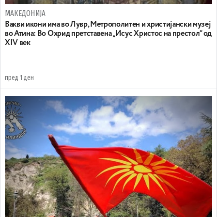
МАКЕДОНИЈА
Вакви икони има во Лувр, Метрополитен и христијански музеј
во Атина: Во Охрид претставена „Исус Христос на престол“ од
XIV век
пред 1 ден