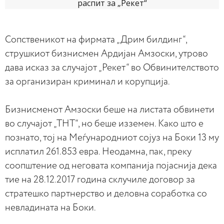
Сопственикот на фирмата „Дрим билдинг“,
струшкиот бизнисмен Ардијан Амзоски, утрово
дава исказ за случајот „Рекет“ во Обвинителството
за организиран криминал и корупција.
Бизнисменот Амзоски беше на листата обвинети
во случајот „ТНТ“, но беше изземен. Како што е
познато, тој на Меѓународниот сојуз на Боки 13 му
исплатил 261.853 евра. Неодамна, пак, преку
соопштение од неговата компанија појаснија дека
тие на 28.12.2017 година склучиле договор за
стратешко партнерство и деловна соработка со
невладината на Боки.