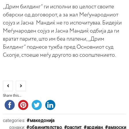
„Дрим билдинг“ ги исполни во целост своите
обврски од договорот, а за жал Меѓународниот
сојуз и Јасна Мандиќ не го испочитуваа. Бидејќи
Меѓународен сојуз и Јасна Мандиќ одбија да ги
вратат парите, што им беа платени, „Дрим
Билдинг“ поднесе тужба пред Основниот суд
Скопје, стоеше меѓу другото во соопштението.
Share this...
categories:
македонија
ознаки:
обвинителство
,
распит
,
ардијан
,
амзоски