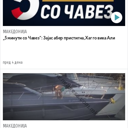
МАКЕДОНИЈА
„5 минути со Чавез“: Зајас абер пристигна, Хаг го вика Али
пред 4 дена
МАКЕДОНИЈА