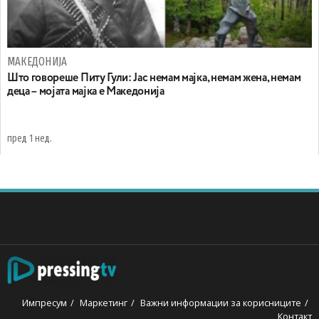
МАКЕДОНИЈА
Што говореше Питу Гули: Јас немам мајка, немам жена, немам
деца – мојата мајка е Македонија
пред 1 нед.
Импресум
Маркетинг
Важни информации за корисниците
Контакт