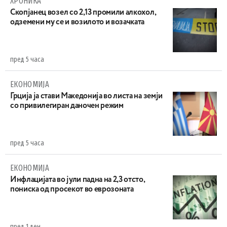
ХРОНИКА
Скопјанец возел со 2,13 промили алкохол,
одземени му се и возилото и возачката
пред 5 часа
ЕКОНОМИЈА
Грција ја стави Македонија во листа на земји
со привилегиран даночен режим
пред 5 часа
ЕКОНОМИЈА
Инфлацијата во јули падна на 2,3 отсто,
пониска од просекот во еврозоната
пред 1 ден