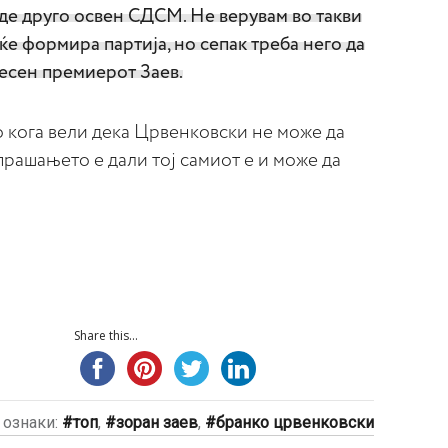
де друго освен СДСМ. Не верувам во такви
е формира партија, но сепак треба него да
Ресен премиерот Заев.
во кога вели дека Црвенковски не може да
рашањето е дали тој самиот е и може да
Share this...
ознаки:
топ
,
зоран заев
,
бранко црвенковски