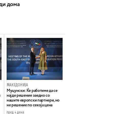
ади дома
МАКЕДОНИЈА
Муцунски: Ќе работиме да се
и
најде решение заедно со
нашите европски партнери, но
не решение по секоја цена
пред 4 дена