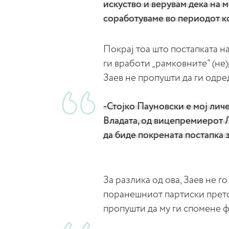
искуство и верувам дека на 
соработуваме во периодот ко
Покрај тоа што постапката н
ги вработи „рамковните“ (не)
Заев не пропушти да ги одре
-Стојко Пауновски е мој лич
Владата, од вицепремиерот 
да биде покрената постапка 
За разлика од ова, Заев не г
поранешниот партиски претс
пропушти да му ги спомене ф