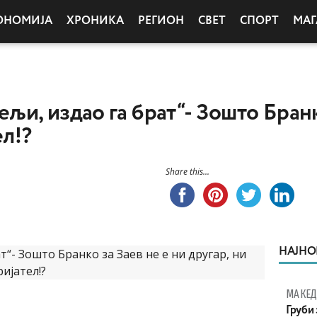
ОНОМИЈА
ХРОНИКА
РЕГИОН
СВЕТ
СПОРТ
МАГ
ељи, издао га брат“- Зошто Бранк
ел!?
Share this...
НАЈНО
МАКЕД
Груби 