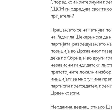
Според кои критериуми прем
СДСМ ги одредува своите со
пријатели?
Прашањето се наметнува по 
на Радмила Шекеринска да н
партијата, разрешувањето на
позиција во Државниот паза
дека по Охрид, и во други г
независни кандидатски лист
претстојните локални избори
иницијатива многумина преп
партиски претседател, преми
Црвенковски.
Неодамна, веднаш откако Ше