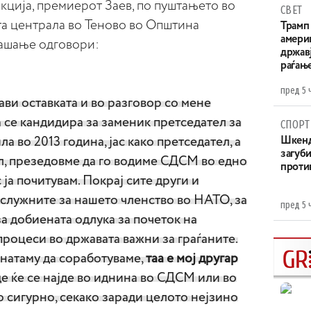
кција, премиерот Заев, по пуштањето во
СВЕТ
а централа во Теново во Општина
Трамп 
амери
рашање одговори:
државј
раѓањ
пред 5 
ави оставката и во разговор со мене
 се кандидира за заменик претседател за
СПОРТ
а во 2013 година, јас како претседател, а
Шкенд
загуби
ел, презедовме да го водиме СДСМ во едно
проти
ја почитувам. Покрај сите други и
заслужните за нашето членство во НАТО, за
пред 5 
за добиената одлука за почеток на
 процеси во државата важни за граѓаните.
натаму да соработуваме,
таа е мој другар
е ќе се најде во иднина во СДСМ или во
 сигурно, секако заради целото нејзино