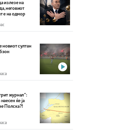
а излезе на
да, неговиот
т е на одмор
час
е новиот султан
абзон
часа
трит журнал“:
 наесен ќе ја
не Полска?!
часа