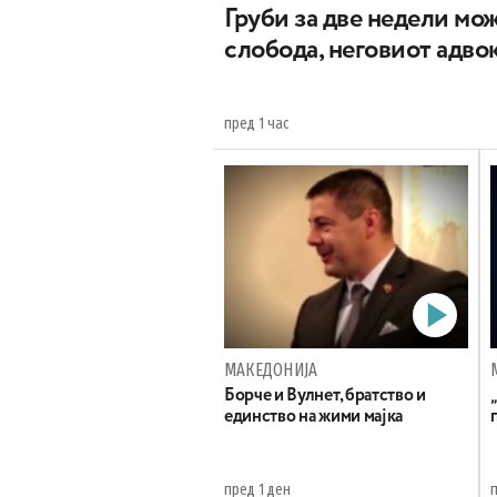
Груби за две недели мож
слобода, неговиот адвок
пред 1 час
МАКЕДОНИЈА
Борче и Вулнет, братство и
единство на жими мајка
пред 1 ден