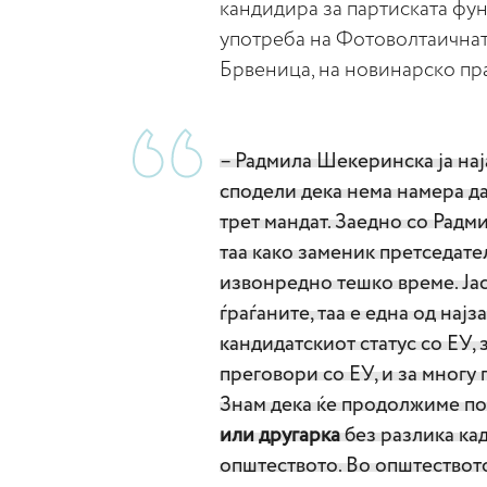
кандидира за партиската фун
употреба на Фотоволтаичнат
Брвеница, на новинарско п
– Радмила Шекеринска ја нај
сподели дека нема намера да
трет мандат. Заедно со Радмил
таа како заменик претседат
извонредно тешко време. Јас 
ѓраѓаните, таа е една од нај
кандидатскиот статус со ЕУ, 
преговори со ЕУ, и за многу
Знам дека ќе продолжиме по
или другарка
без разлика кад
општеството. Во општеството