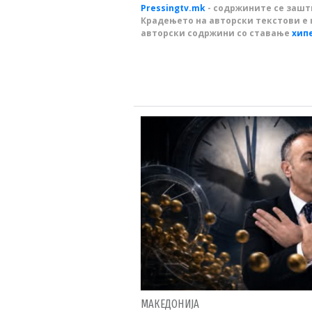
Pressingtv.mk
- содржините се зашти
Крадењето на авторски текстови е 
авторски содржини со ставање
хип
МАКЕДОНИЈА