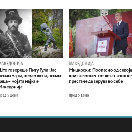
МАКЕДОНИЈА
МАКЕДОНИЈА
Што говореше Питу Гули: Јас
Мицкоски: Поопасно од секој
немам мајка, немам жена, немам
криза е моментот кога народ ќе
деца – мојата мајка е
престане да верува во себе
Македонија
пред 5 дена
пред 5 дена