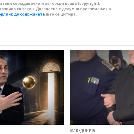
тени со издавачки и авторски права (copyright).
казниво со закон. Дозволено е делумно превземање на
ерлинк до содржината
што се цитира.
МАКЕДОНИЈА