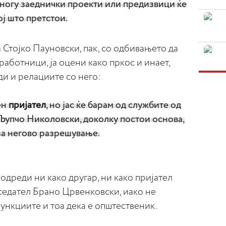
многу заеднички проекти или предизвици ќе
ј што претстои.
а Стојко Пауновски, пак, со одбивањето да
работници, ја оцени како пркос и инает,
ди и релациите со него:
ен
пријател
, но јас ќе барам од службите од
Љупчо Николовски, доколку постои основа,
за негово разрешување.
о одреди ни како другар, ни како пријател
едател Брано Црвенковски, иако не
ункциите и тоа дека е општественик.