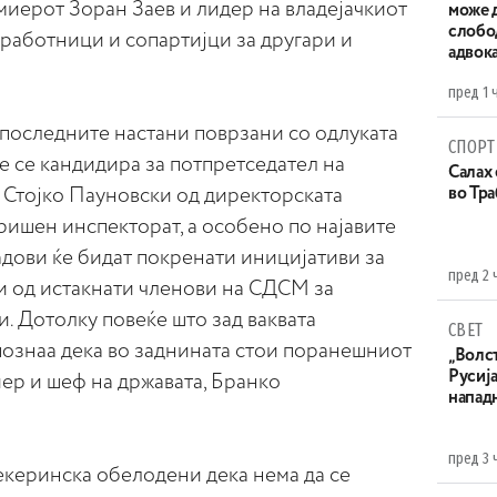
иерот Зоран Заев и лидер на владејачкиот
може д
слобо
работници и сопартијци за другари и
адвока
пред 1 
последните настани поврзани со одлуката
СПОРТ
е се кандидира за потпретседател на
Салах 
 Стојко Пауновски од директорската
во Тр
ришен инспекторат, а особено по најавите
радови ќе бидат покренати иницијативи за
пред 2 
и од истакнати членови на СДСМ за
. Дотолку повеќе што зад ваквата
СВЕТ
ознаа дека во заднината стои поранешниот
„Волс
Русија
ер и шеф на државата, Бранко
напад
пред 3 
керинска обелодени дека нема да се