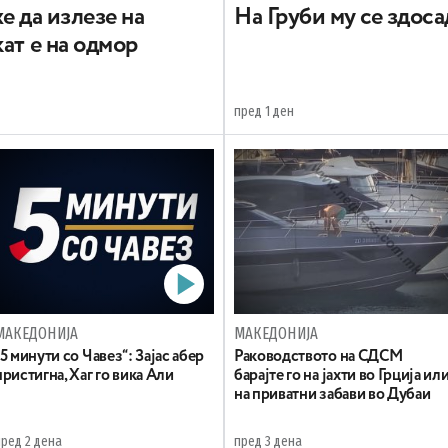
е да излезе на
На Груби му се здос
ат е на одмор
пред 1 ден
МАКЕДОНИЈА
МАКЕДОНИЈА
„5 минути со Чавез“: Зајас абер
Раководството на СДСМ
пристигна, Хаг го вика Али
барајте го на јахти во Грција ил
на приватни забави во Дубаи
пред 2 дена
пред 3 дена