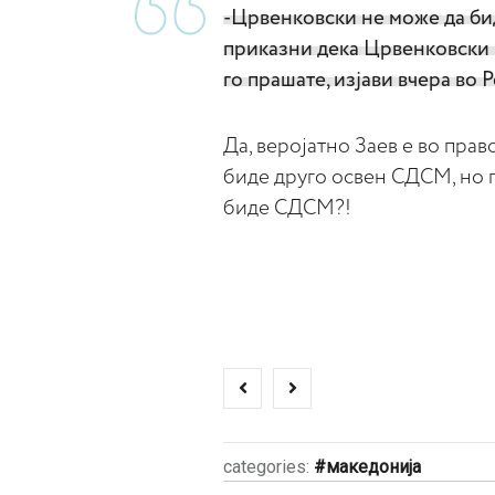
-Црвенковски не може да би
приказни дека Црвенковски ќ
го прашате, изјави вчера во 
Да, веројатно Заев е во пра
биде друго освен СДСМ, но п
биде СДСМ?!
categories:
македонија