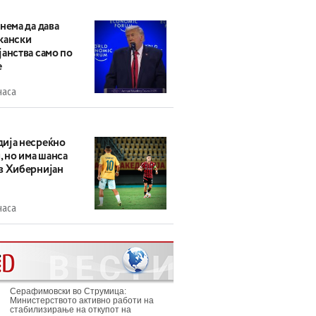
нема да дава
кански
анства само по
е
часа
ија несреќно
, но има шанса
в Хибернијан
часа