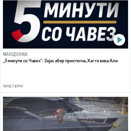
МАКЕДОНИЈА
„5 минути со Чавез“: Зајас абер пристигна, Хаг го вика Али
пред 2 дена