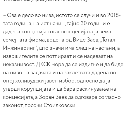
– Ова е дело во низа, истото се случи и во 2018-
тата година, на ист начин, тајно 30 години е
дадена концесија тогаш концесијата ја зема
семејната фирма, водена од Вице Заев, „Тотал
Инжинеринг“, што значи има след на настани, а
извршителите се потпираат и се надеваат на
неказнивост. ДКСК мора да се издигне и да биде
на ниво на задачата и на заклетвата дадена по
оној холивудски јавен избор, односно да ја
утврди корупцијата и да бара раскинување на
концесијата, а Зоран Заев да одговара согласно
законот, посочи Стоилковски.