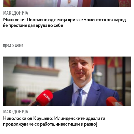
МАКЕДОНИЈА
Мицкоски: Поопасно од секоја криза е моментот кога народ
ќе престане да верува во себе
пред 5 дена
МАКЕДОНИЈА
Николоски од Крушево: Илинденските идеали ги
продолжуваме со работа, инвестиции и развој