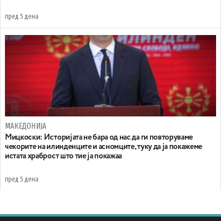
пред 5 дена
МАКЕДОНИЈА
Мицкоски: Историјата не бара од нас да ги повторуваме
чекорите на илинденците и асномците, туку да ја покажеме
истата храброст што тие ја покажаа
пред 5 дена