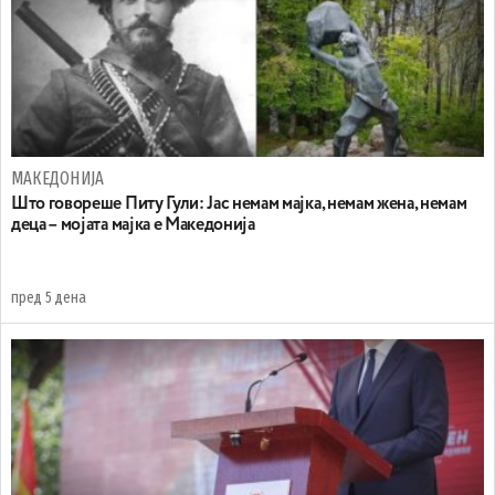
МАКЕДОНИЈА
Што говореше Питу Гули: Јас немам мајка, немам жена, немам
деца – мојата мајка е Македонија
пред 5 дена