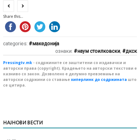
Share this...
categories:
македонија
ознаки:
наум стоилковски
,
дкск
Pressingtv.mk
- содржините се заштитени со издавачки и
авторски права (copyright). Крадењето на авторски текстови е
казниво со закон. Дозволено е делумно превземање на
авторски содржини со ставање
хиперлинк до содржината
што
се цитира.
НАЈНОВИ ВЕСТИ