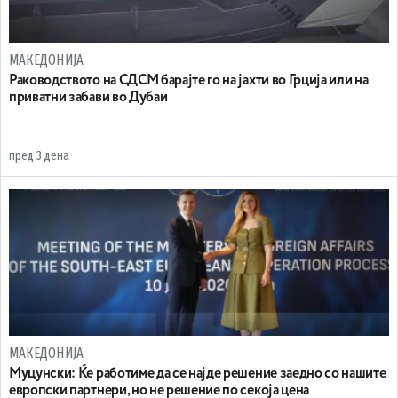
МАКЕДОНИЈА
Раководството на СДСМ барајте го на јахти во Грција или на
приватни забави во Дубаи
пред 3 дена
МАКЕДОНИЈА
Муцунски: Ќе работиме да се најде решение заедно со нашите
европски партнери, но не решение по секоја цена