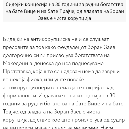
Бидејќи на антикорупциска не и се слушаат
пресовите за тоа како феудалецот Зоран Заев
долгорочно си ги присвојува богатствата на
Македонија, денеска до неа поднесуваме
Претставка, која што се надевам нема да заврши
во некоја фиока, или уште повеќе
антикорупционерите нема да се сокријат зад
формалности. Издавањето на концесија на 30
години за рудни богатства на бате Вице и на бате
Трајче, од владата на Зоран Заев е чиста
корупција, дејствие кое што произлегува од судир
на интереси, изјави денес за медиумие, Наум