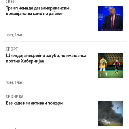
СВЕТ
Трамп нема да дава американски
државјанства само по раѓање
пред 1 час
СПОРТ
Шкендија несреќно загуби, но има шанса
против Хибернијан
пред 1 час
ХРОНИКА
Eве каде има активни пожари