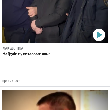
МАКЕДОНИЈА
На Груби му се здосади дома
пред 23 часа