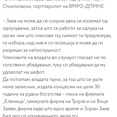
Стоилковски, портпаролот на ВМРО-ДПМНЕ.
– Заев не може да се сокрие дека се изземал од
одлучување, затоа што се работи за одлука на
орган чии што членови тој самиот ги предложува,
ги избира, над нив е со позиција и може да ги
разреши за непослушност.
Членовите на владата во случајот гласаат не по
сопствено убедување, туку со убедување да му
удоволат на шефот.
Да потсетам, владата тајно, за тоа што се уште
нема записник, издала концесии на цели 30
години за рудни богатства – глина на фирмата
„Еленица“, семејната фирма на Трајче и на Вице
Заеви, фирма каде што едно време и Зоран Заев
бил дел од управувањето, вели тој.