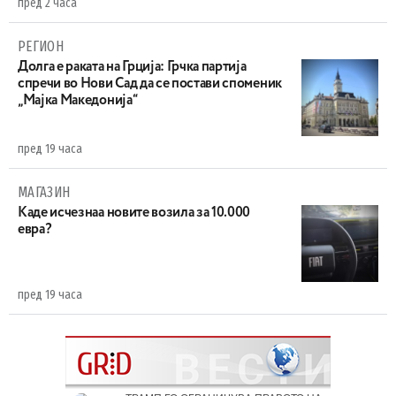
пред 2 часа
РЕГИОН
Долга е раката на Грција: Грчка партија
спречи во Нови Сад да се постави споменик
„Мајка Македонија“
пред 19 часа
МАГАЗИН
Каде исчезнаа новите возила за 10.000
евра?
пред 19 часа