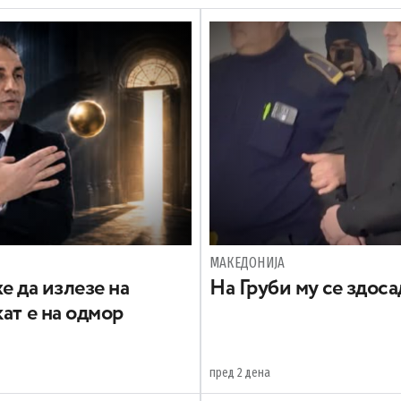
МАКЕДОНИЈА
е да излезе на
На Груби му се здос
ат е на одмор
пред 2 дена