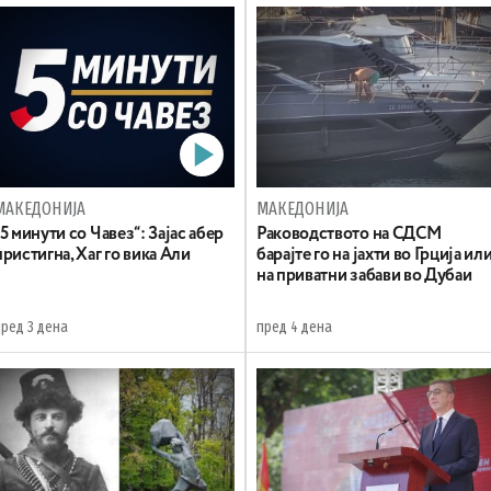
МАКЕДОНИЈА
МАКЕДОНИЈА
„5 минути со Чавез“: Зајас абер
Раководството на СДСМ
пристигна, Хаг го вика Али
барајте го на јахти во Грција ил
на приватни забави во Дубаи
пред 3 дена
пред 4 дена