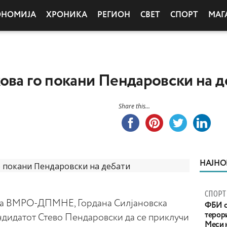
ОНОМИЈА
ХРОНИКА
РЕГИОН
СВЕТ
СПОРТ
МАГ
ова го покани Пендаровски на д
Share this...
НАЈНО
СПОРТ
 на ВМРО-ДПМНЕ, Гордана Силјановска
ФБИ с
терор
ндидатот Стево Пендаровски да се приклучи
Меси 