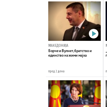
МАКЕДОНИЈА
Борче и Вулнет, братство и
единство на жими мајка
пред 2 дена