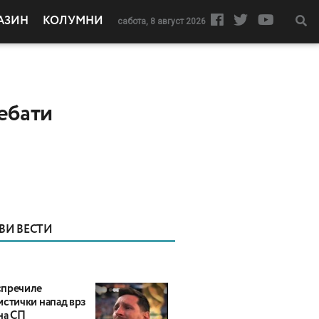
АЗИН
КОЛУМНИ
сабота, 8 август 2026
ебати
ВИ ВЕСТИ
пречиле
истички напад врз
на СП