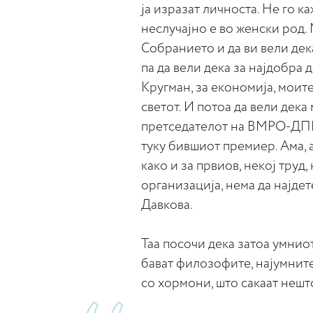
ја изразат личноста. Не го к
неслучајно е во женски род.
Собранието и да ви вели дек
па да вели дека за најдобра 
Кругман, за економија, моит
светот. И потоа да вели дека
претседателот на ВМРО-ДПМН
туку бившиот премиер. Ама, а
како и за првиов, некој труд
организација, нема да најдет
Давкова.
Таа посочи дека затоа умнио
бават филозофите, најумните
со хормони, што сакаат нешто