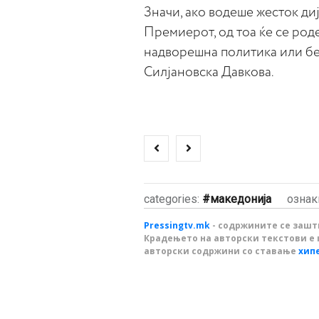
Значи, ако водеше жесток диј
Премиерот, од тоа ќе се род
надворешна политика или бе
Силјановска Давкова.
categories:
македонија
ознак
Pressingtv.mk
- содржините се зашти
Крадењето на авторски текстови е 
авторски содржини со ставање
хип