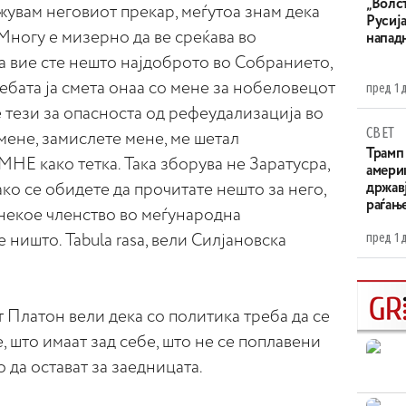
„Волс
ажувам неговиот прекар, меѓутоа знам дека
Русија
 Многу е мизерно да ве среќава во
напад
а вие сте нешто најдоброто во Собранието,
дебата ја смета онаа со мене за нобеловецот
пред 1 
е тези за опасноста од рефеудализација во
СВЕТ
 мене, замислете мене, ме шетал
Трамп 
Е како тетка. Така зборува не Заратусра,
амери
ко се обидете да прочитате нешто за него,
државј
раѓањ
, некое членство во меѓународна
пред 1 
е ништо. Tabula rasa, вели Силјановска
т Платон вели дека со политика треба да се
, што имаат зад себе, што не се поплавени
 да остават за заедницата.