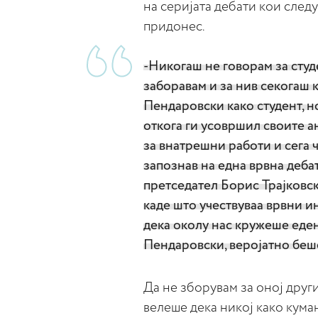
на серијата дебати кои следу
придонес.
-Никогаш не говорам за студ
заборавам и за нив секогаш 
Пендаровски како студент, н
откога ги усовршил своите 
за внатрешни работи и сега ч
запознав на една врвна деб
претседател Борис Трајковск
каде што учествуваа врвни ин
дека околу нас кружеше еден
Пендаровски, веројатно беше
Да не зборувам за оној друг
велеше дека никој како кума