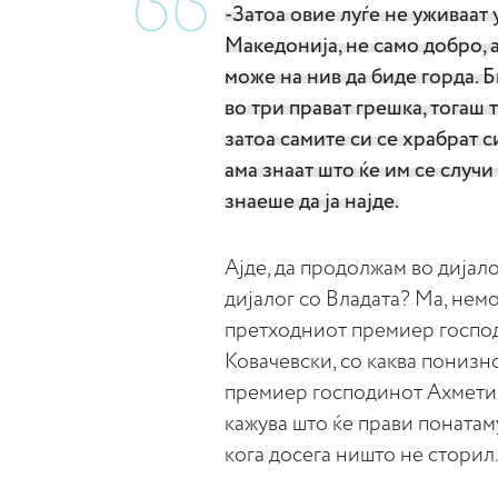
-Затоа овие луѓе не уживаат 
Македонија, не само добро, 
може на нив да биде горда. Б
во три прават грешка, тогаш 
затоа самите си се храбрат си
ама знаат што ќе им се случи
знаеше да ја најде.
Ајде, да продолжам во дија
дијалог со Владата? Ма, немо
претходниот премиер господи
Ковачевски, со каква понизнос
премиер господинот Ахмети. 
кажува што ќе прави понатаму
кога досега ништо не сторил.