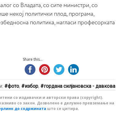
алог со Владата, со сите министри, со
еше некој политички плод, програма,
збедносна политика, нагласи професорката
Share this...
и:
фото
,
избор
,
гордана силјановска - давкова
тени со издавачки и авторски права (copyright).
казниво со закон. Дозволено е делумно превземање на
ерлинк до содржината
што се цитира.