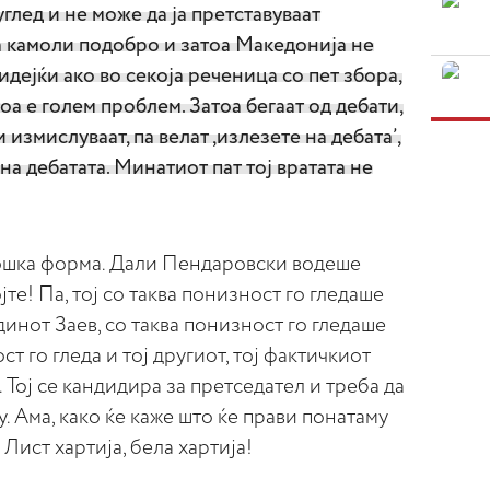
углед и не може да ја претставуваат
а камоли подобро и затоа Македонија не
идејќи ако во секоја реченица со пет збора,
тоа е голем проблем. Затоа бегаат од дебати,
 измислуваат, па велат ,излезете на дебата’,
 на дебатата. Минатиот пат тој вратата не
лошка форма. Дали Пендаровски водеше
јте! Па, тој со таква понизност го гледаше
нот Заев, со таква понизност го гледаше
т го гледа и тој другиот, тој фактичкиот
Тој се кандидира за претседател и треба да
. Ама, како ќе каже што ќе прави понатаму
 Лист хартија, бела хартија!