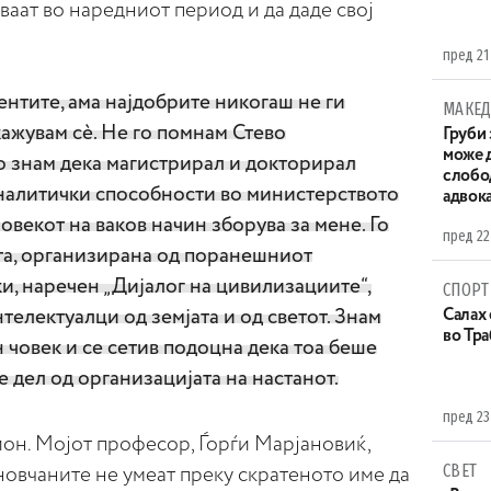
ваат во наредниот период и да даде свој
пред 21
ентите, ама најдобрите никогаш не ги
МАКЕД
кажувам сè. Не го помнам Стево
Груби 
може д
о знам дека магистрирал и докторирал
слобо
аналитички способности во министерството
адвока
овекот на ваков начин зборува за мене. Го
пред 22
ата, организирана од поранешниот
и, наречен „Дијалог на цивилизациите“,
СПОРТ
телектуалци од земјата и од светот. Знам
Салах 
во Тр
 човек и се сетив подоцна дека тоа беше
 дел од организацијата на настанот.
пред 23
ион. Мојот професор, Ѓорѓи Марјановиќ,
СВЕТ
новчаните не умеат преку скратеното име да