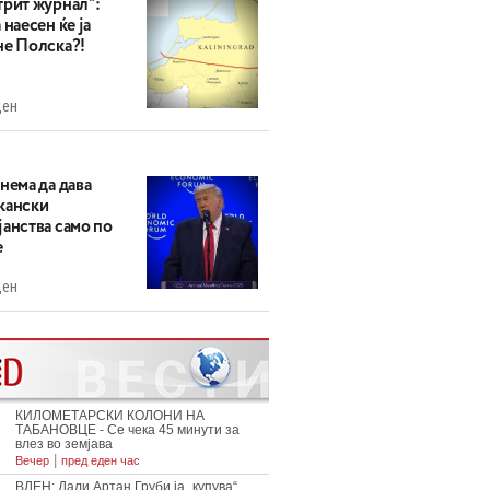
трит журнал“:
 наесен ќе ја
не Полска?!
ден
нема да дава
кански
анства само по
е
ден