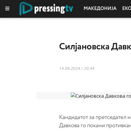
МАКЕДОНИЈА
ЕК
Силјановска Давк
14.04.2024 / 20:44
Кандидатот за претседател
Давкова го покани противка