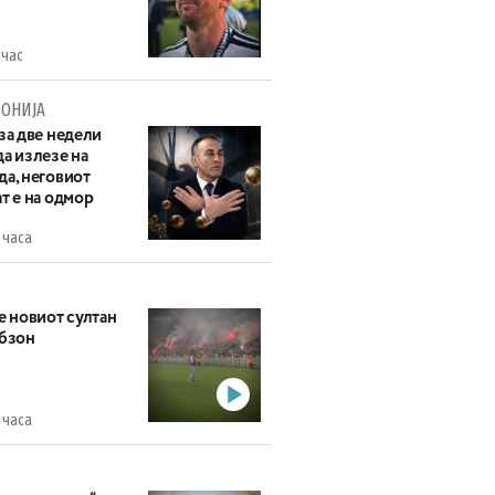
 час
ОНИЈА
за две недели
а излезе на
да, неговиот
т е на одмор
 часа
е новиот султан
абзон
 часа