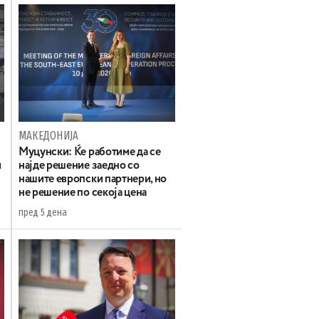
МАКЕДОНИЈА
Муцунски: Ќе работиме да се
и
најде решение заедно со
нашите европски партнери, но
не решение по секоја цена
пред 5 дена