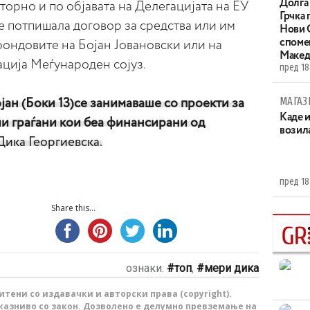
Долга 
торно и по објавата на Делегацијата на ЕУ
Грчка 
не потпишала договор за средства или им
Нови С
споме
фондовите на Бојан Јовановски или на
Макед
ација Меѓународен сојуз.
пред 18
МАГАЗ
ојан (Боки 13)се занимаваше со проекти за
Каде 
ии граѓани кои беа финансирани од
возила
Дика Георгиевска.
пред 18
Share this...
ознаки:
топ
,
мери дика
тени со издавачки и авторски права (copyright).
казниво со закон. Дозволено е делумно превземање на