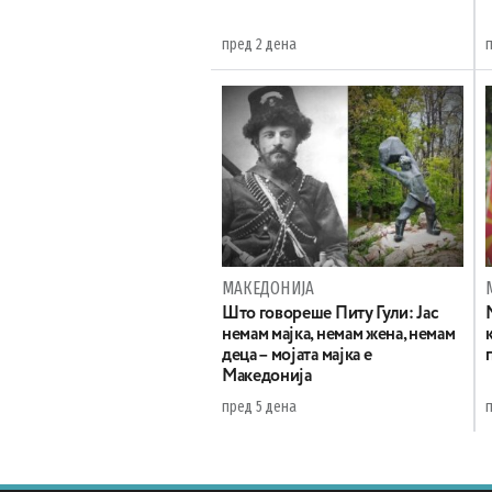
пред 2 дена
МАКЕДОНИЈА
Што говореше Питу Гули: Јас
немам мајка, немам жена, немам
деца – мојата мајка е
Македонија
пред 5 дена