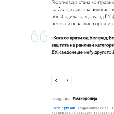
Георгиевска стана контрадик
во Скопје дека таа никогаш 
обезбедила средства од ЕУ 
неговата невладина организ
-Кога се врати од Белград, Б
заштита на ранливи категор
ЕУ,
сведочеше меѓу другото 
categories:
македонија
Pressingtv.mk
- содржините се зашти
Крадењето на авторски текстови е 