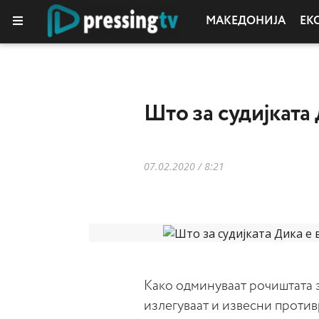
МАКЕДОНИЈА
ЕК
Што за судијката
07.02.2020 / 8:21
Како одминуваат рочиштата за
излегуваат и извесни проти