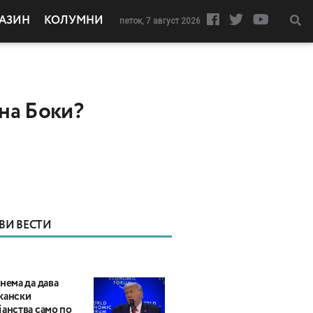
АЗИН
КОЛУМНИ
петок, 7 август 2026
 на Боки?
ВИ ВЕСТИ
нема да дава
кански
анства само по