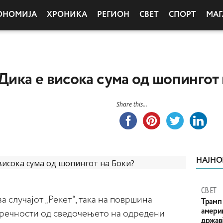
ОНОМИЈА
ХРОНИКА
РЕГИОН
СВЕТ
СПОРТ
МАГ
 Дика е висока сума од шопингот
Share this...
НАЈНО
СВЕТ
 случајот „Рекет“, така на површина
Трамп 
амери
вречности од сведочењето на одредени
државј