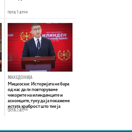
пред 5 дена
МАКЕДОНИЈА
Мицкоски: Историјата не бара
од нас да ги повторуваме
чекорите на илинденците и
асномците, туку да ја покажеме
истата храброст што тие ја
пред 5 дена
покажаа