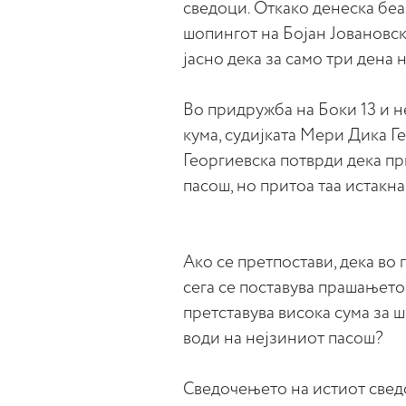
сведоци. Откако денеска бе
шопингот на Бојан Јовановски
јасно дека за само три дена
Во придружба на Боки 13 и н
кума, судијката Мери Дика Г
Георгиевска потврди дека п
пасош, но притоа таа истакна
Ако се претпостави, дека во
сега се поставува прашањето
претставува висока сума за 
води на нејзиниот пасош?
Сведочењето на истиот свед