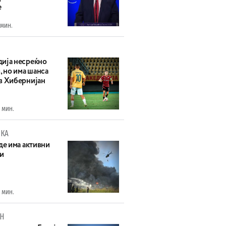
е
 мин.
ија несреќно
, но има шанса
в Хибернијан
 мин.
КА
де има активни
и
 мин.
Н