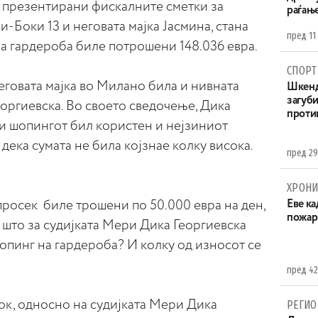
а презентирани фискалните сметки за
раѓањ
-Боки 13 и неговата мајка Јасмина, стана
пред 11
 на гардероба биле потрошени 148.036 евра.
СПОРТ
еговата мајка во Милано била и нивната
Шкенд
загуби
еоргиевска. Во своето сведочење, Дика
проти
ри шопингот бил користен и нејзиниот
 дека сумата не била којзнае колку висока.
пред 29
ХРОНИ
 просек биле трошени по 50.000 евра на ден,
Eве ка
пожар
 што за судијката Мери Дика Георгиевска
шопинг на гардероба? И колку од износот се
пред 42
ок, односно на судијката Мери Дика
РЕГИО