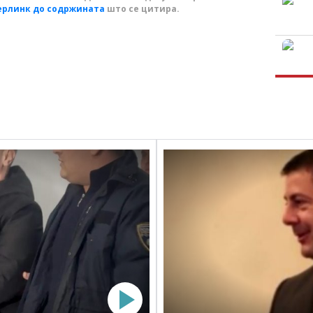
ерлинк до содржината
што се цитира.