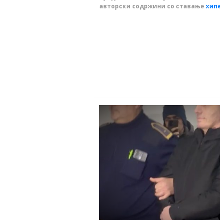
авторски содржини со ставање
хип