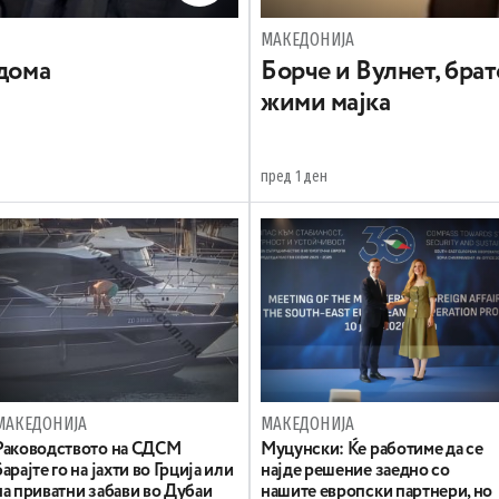
МАКЕДОНИЈА
 дома
Борче и Вулнет, брат
жими мајка
пред 1 ден
МАКЕДОНИЈА
МАКЕДОНИЈА
Раководството на СДСМ
Муцунски: Ќе работиме да се
барајте го на јахти во Грција или
најде решение заедно со
на приватни забави во Дубаи
нашите европски партнери, но