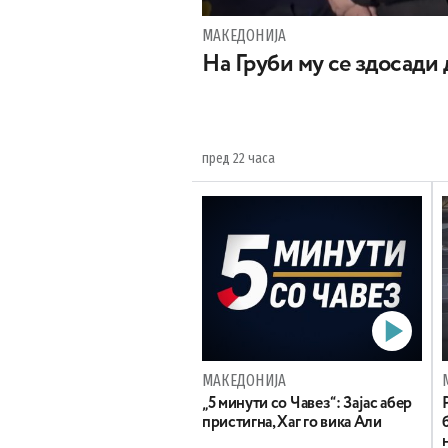
МАКЕДОНИЈА
На Груби му се здосади
пред 22 часа
МАКЕДОНИЈА
„5 минути со Чавез“: Зајас абер
пристигна, Хаг го вика Али