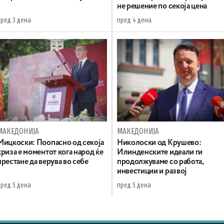
не решение по секоја цена
пред 3 дена
пред 4 дена
МАКЕДОНИЈА
МАКЕДОНИЈА
Мицкоски: Поопасно од секоја
Николоски од Крушево:
криза е моментот кога народ ќе
Илинденските идеали ги
престане да верува во себе
продолжуваме со работа,
инвестиции и развој
пред 5 дена
пред 5 дена