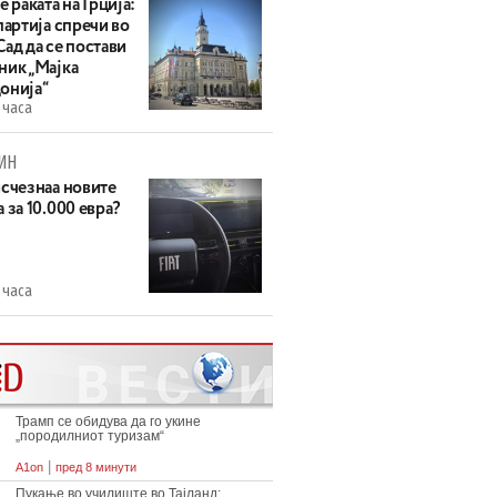
е раката на Грција:
партија спречи во
ад да се постави
ник „Мајка
онија“
 часа
ИН
исчезнаа новите
 за 10.000 евра?
 часа