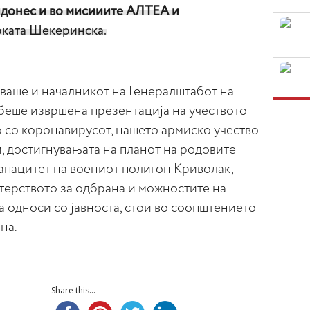
идонес и во мисииите АЛТЕА и
ката Шекеринска.
вуваше и началникот на Генералштабот на
 беше извршена презентација на учеството
о со коронавирусот, нашето армиско учество
, достигнувањата на планот на родовите
апацитет на воениот полигон Криволак,
ерството за одбрана и можностите на
 односи со јавноста, стои во соопштението
на.
Share this...