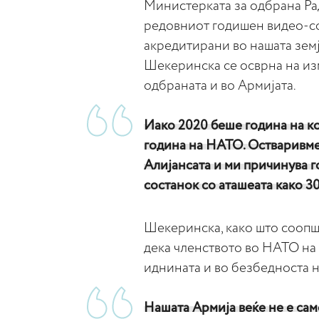
Министерката за одбрана Ра
редовниот годишен видео-с
акредитирани во нашата земј
Шекеринска се осврна на из
одбраната и во Армијата.
Иако 2020 беше година на ко
година на НАТО. Остваривме
Алијансата и ми причинува 
состанок со аташеата како 3
Шекеринска, како што соопш
дека членството во НАТО на 
иднината и во безбедноста на
Нашата Армија веќе не е сам