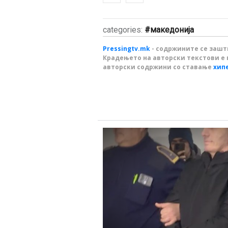
categories:
македонија
Pressingtv.mk
- содржините се зашти
Крадењето на авторски текстови е 
авторски содржини со ставање
хип