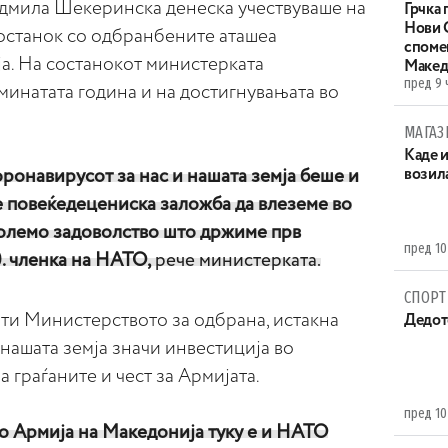
дмила Шекеринска денеска учествуваше на
Грчка 
Нови С
останок со одбранбените аташеа
споме
а. На состанокот министерката
Макед
пред 9 
минатата година и на достигнувањата во
МАГАЗ
Каде 
ронавирусот за нас и нашата земја беше и
возила
 повеќедецениска заложба да влеземе во
големо задоволство што држиме прв
пред 10
0. членка на НАТО,
рече министерката.
СПОРТ
ти Министерството за одбрана, истакна
Дедот
нашата земја значи инвестиција во
 граѓаните и чест за Армијата.
пред 10
о Армија на Македонија туку е и НАТО