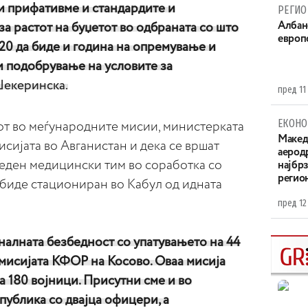
и прифативме и стандардите и
РЕГИО
Aлбан
за растот на буџетот во одбраната со што
европ
0 да биде и година на опремување и
и подобрување на условите за
екеринска.
пред 11
ЕКОНО
от во меѓународните мисии, министерката
Maкед
исијата во Авганистан и дека се вршат
аерод
 еден медицински тим во соработка со
најбр
регио
 биде стациониран во Кабул од идната
пред 12
налната безбедност со упатувањето на 44
мисијата КФОР на Косово. Оваа мисија
а 180 војници. Присутни сме и во
ублика со двајца офицери, а