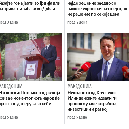
барајте го на јахти во Грција или
најде решение заедно со
на приватни забави во Дубаи
нашите европски партнери, но
не решение по секоја цена
пред 3 дена
пред 4 дена
МАКЕДОНИЈА
МАКЕДОНИЈА
Мицкоски: Поопасно од секоја
Николоски од Крушево:
криза е моментот кога народ ќе
Илинденските идеали ги
престане да верува во себе
продолжуваме со работа,
инвестиции и развој
пред 5 дена
пред 5 дена