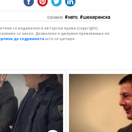
ознаки:
нато
,
шекеринска
тени со издавачки и авторски права (copyright).
казниво со закон. Дозволено е делумно превземање на
ерлинк до содржината
што се цитира.