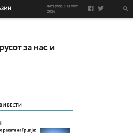
четврток, 6 август
АЗИН
2026
усот за нас и
ВИ ВЕСТИ
Н
е раката на Грција: