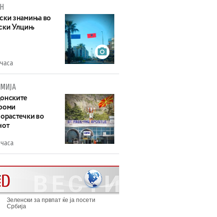
Н
ски знамиња во
ски Улцињ
 часа
МИЈА
онските
роми
зорастечки во
нот
 часа