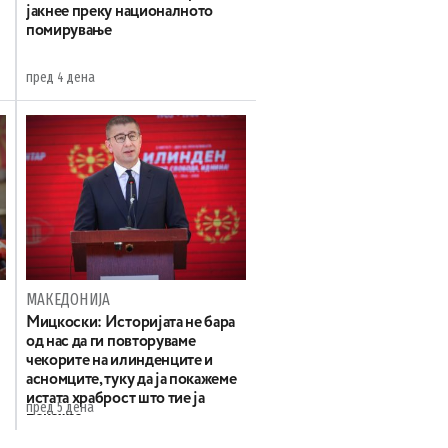
јакнее преку националното
помирување
пред 4 дена
МАКЕДОНИЈА
Мицкоски: Историјата не бара
од нас да ги повторуваме
чекорите на илинденците и
асномците, туку да ја покажеме
истата храброст што тие ја
пред 5 дена
покажаа