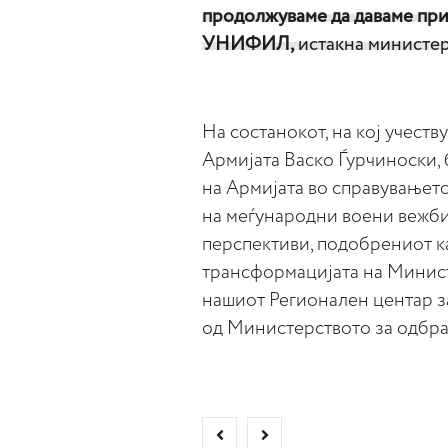
продолжуваме да даваме пр
УНИФИЛ,
истакна министер
На состанокот, на кој учест
Армијата Васко Ѓурчиноски,
на Армијата во справувањет
на меѓународни воени вежби
перспективи, подобрениот к
трансформацијата на Минист
нашиот Регионален центар за
од Министерството за одбра