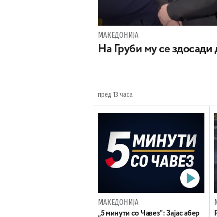
МАКЕДОНИЈА
На Груби му се здосади
пред 13 часа
МАКЕДОНИЈА
„5 минути со Чавез“: Зајас абер