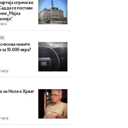
партија спречи во
ад да се постави
ник „Мајка
онија“
часа
ИН
исчезнаа новите
 за 10.000 евра?
 часа
о на Ноле е Хрват
 часа