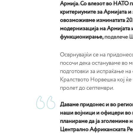
Армија. Со влезот во НАТО г
критериумите за Армијата и 
овозможивме изминатата 202
модернизација на Армијата 
функционирање,
подвлече Ш
Осврнувајќи се на придонес
посочи дека остануваме во м
подготовки за испраќање на
Кралството Норвешка кој ќе
пролет до септември.
Даваме придонес и во регио
наши војници и офицери во 
планираме да ја зголемиме н
Централно Африканската Реп