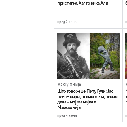
пристигна, Хаг го вика Али
пред 2 дена
МАКЕДОНИЈА
Што говореше Питу Гули: Јас
немам мајка, немам жена, немам
деца – мојата мајка е
Македонија
пред 4 дена