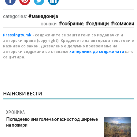
categories:
македонија
ознаки:
собрание
,
седници
,
комисии
Pressingtv.mk
- содржините се заштитени со издавачки и
авторски права (copyright). Крадењето на авторски текстови е
казниво со закон. Дозволено е делумно превземање на
авторски содржини со ставање
хиперлинк до содржината
што
се цитира.
НАЈНОВИ ВЕСТИ
ХРОНИКА
Попаднево има голема опасност од ширење
на пожари