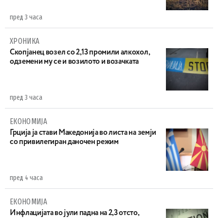
пред 3 часа
ХРОНИКА
Скопјанец возел со 2,13 промили алкохол,
одземени му се и возилото и возачката
пред 3 часа
ЕКОНОМИЈА
Грција ја стави Македонија во листа на земји
со привилегиран даночен режим
пред 4 часа
ЕКОНОМИЈА
Инфлацијата во јули падна на 2,3 отсто,