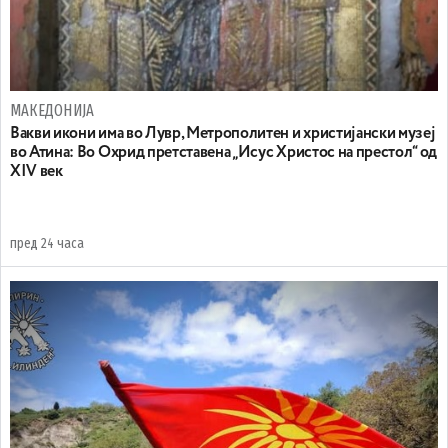
МАКЕДОНИЈА
Вакви икони има во Лувр, Метрополитен и христијански музеј
во Атина: Во Охрид претставена „Исус Христос на престол“ од
XIV век
пред 24 часа