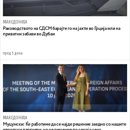
МАКЕДОНИЈА
Раководството на СДСМ барајте го на јахти во Грција или на
приватни забави во Дубаи
пред 5 дена
МАКЕДОНИЈА
Муцунски: Ќе работиме да се најде решение заедно со нашите
европски партнери, но не решение по секоја цена