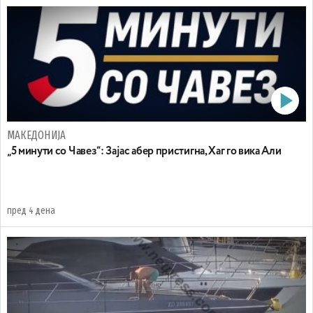
МАКЕДОНИЈА
„5 минути со Чавез“: Зајас абер пристигна, Хаг го вика Али
пред 4 дена