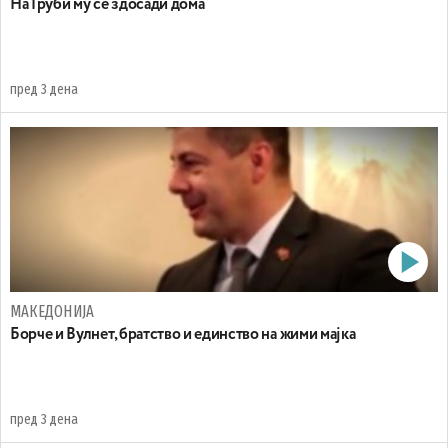
На Груби му се здосади дома
пред 3 дена
МАКЕДОНИЈА
Борче и Вулнет, братство и единство на жими мајка
пред 3 дена