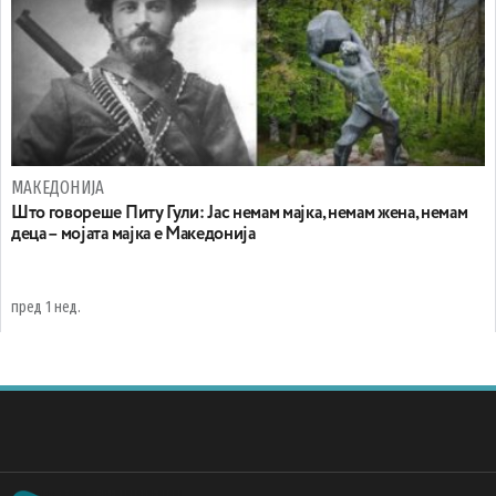
МАКЕДОНИЈА
Што говореше Питу Гули: Јас немам мајка, немам жена, немам
деца – мојата мајка е Македонија
пред 1 нед.