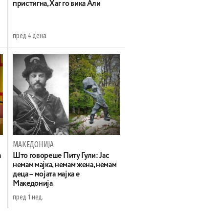
пристигна, Хаг го вика Али
пред 4 дена
МАКЕДОНИЈА
а
Што говореше Питу Гули: Јас
немам мајка, немам жена, немам
деца – мојата мајка е
Македонија
пред 1 нед.