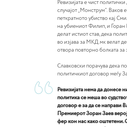
Ревизијата е чист политички
случајот „Монструм”. Ваков е
петкратното убиство кај Сми
на убиениот Филип, и Горан 
делат истиот став, дека поли
во изјава за МКД.мк велат де
отвора повторно болката за 
Славковски порачува дека по
политичкиот договор меѓу За
Ревизијата нема да донесе н
политика се меша во судството
договор е за да се направи В
Премиерот Зоран Заев вероја
фер кон нас како оштетени. 