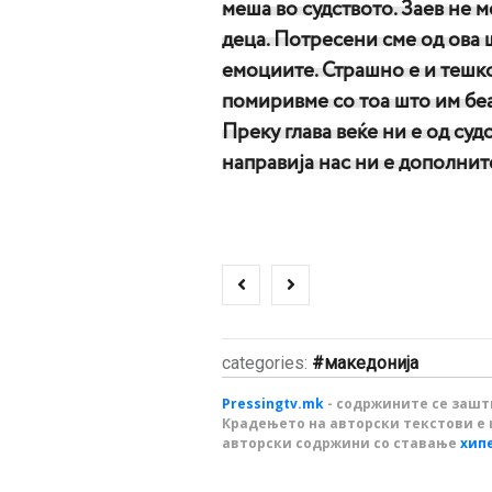
меша во судството. Заев не м
деца. Потресени сме од ова ш
емоциите. Страшно е и тешко 
помиривме со тоа што им беа
Преку глава веќе ни е од суд
направија нас ни е дополнит
categories:
македонија
Pressingtv.mk
- содржините се зашти
Крадењето на авторски текстови е 
авторски содржини со ставање
хип