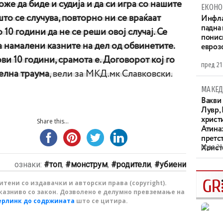
оже да биде и судија и да си игра со нашите
ЕКОНО
то се случува, повторно ни се враќаат
Инфла
падна 
10 години да не се реши овој случај. Се
понис
 намалени казните на дел од обвинетите.
евроз
ови 10 години, срамота е. Договорот кој го
пред 21
елна траума
, вели за МКД.мк Славковски.
МАКЕД
Вакви
Лувр,
христи
Share this...
Атина
претс
пред 21
Христо
XIV в
ознаки:
топ
,
монструм
,
родители
,
убиени
тени со издавачки и авторски права (copyright).
казниво со закон. Дозволено е делумно превземање на
ерлинк до содржината
што се цитира.