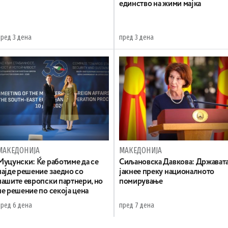
единство на жими мајка
пред 3 дена
пред 3 дена
МАКЕДОНИЈА
МАКЕДОНИЈА
Муцунски: Ќе работиме да се
Сиљановска Давкова: Држават
најде решение заедно со
јакнее преку националното
нашите европски партнери, но
помирување
не решение по секоја цена
пред 6 дена
пред 7 дена