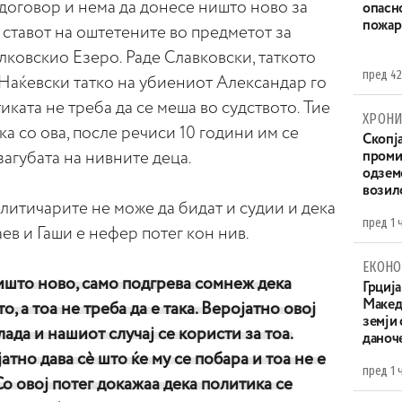
 договор и нема да донесе ништо ново за
опасн
пожар
 ставот на оштетените во предметот за
лковскио Езеро. Раде Славковски, таткото
пред 42
Наќевски татко на убиениот Александар го
тиката не треба да се меша во судството. Тие
ХРОНИ
ка со ова, после речиси 10 години им се
Скопја
загубата на нивните деца.
проми
одземе
возило
литичарите не може да бидат и судии и дека
пред 1 
ев и Гаши е нефер потег кон нив.
ЕКОНО
ишто ново, само подгрева сомнеж дека
Грција
Македо
, а тоа не треба да е така. Веројатно овој
земји
лада и нашиот случај се користи за тоа.
даноч
тно дава сè што ќе му се побара и тоа не е
пред 1 
Со овој потег докажаа дека политика се