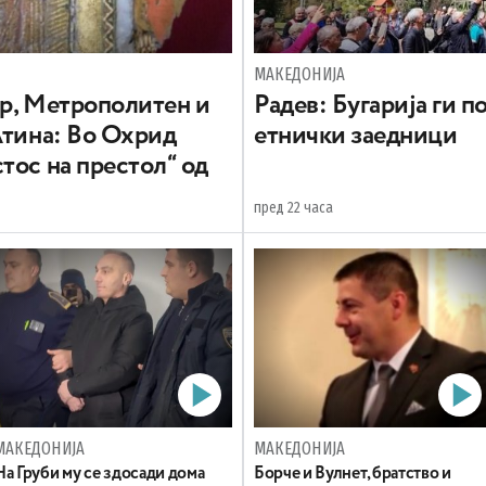
МАКЕДОНИЈА
вр, Метрополитен и
Радев: Бугарија ги 
Атина: Во Охрид
етнички заедници
тос на престол“ од
пред 22 часа
МАКЕДОНИЈА
МАКЕДОНИЈА
На Груби му се здосади дома
Борче и Вулнет, братство и