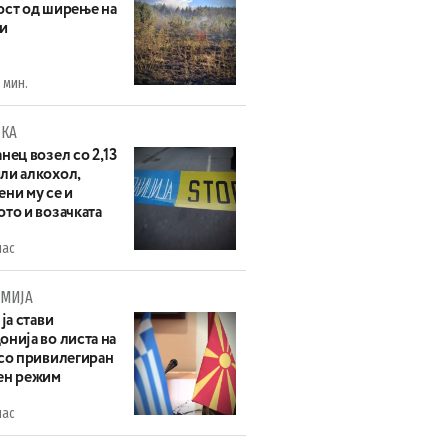
ост од ширење на
и
 мин.
КА
нец возел со 2,13
ли алкохол,
ни му се и
то и возачката
час
МИЈА
 ја стави
нија во листа на
 со привилегиран
ен режим
час