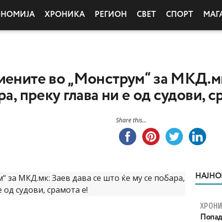
ОНОМИЈА
ХРОНИКА
РЕГИОН
СВЕТ
СПОРТ
МАГ
иените во „Монструм“ за МКД.мк
ра, преку глава ни е од судови, с
Share this...
НАЈНО
ХРОНИ
Попад