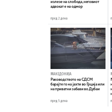
излезе на слобода, неговиот
адвокат е на одмор
пред 2 дена
МАКЕДОНИЈА
Раководството на СДСМ
барајте го на јахти во Грција или
на приватни забави во Дубаи
пред 5 дена