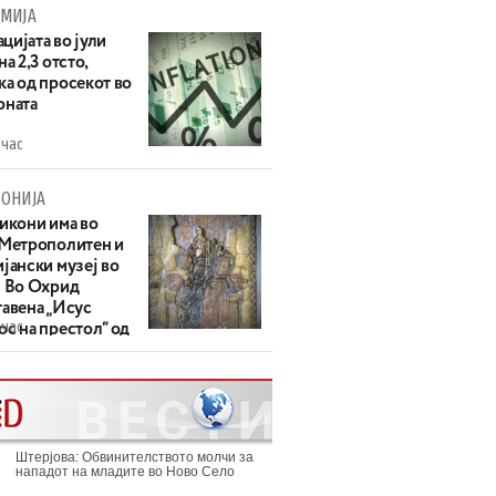
МИЈА
цијата во јули
на 2,3 отсто,
ка од просекот во
оната
 час
ОНИЈА
 икони има во
 Метрополитен и
јански музеј во
: Во Охрид
тавена „Исус
 час
с на престол“ од
ек