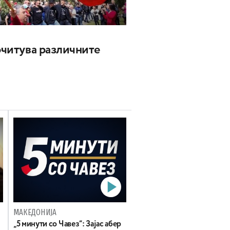
почитува различните
МАКЕДОНИЈА
„5 минути со Чавез“: Зајас абер