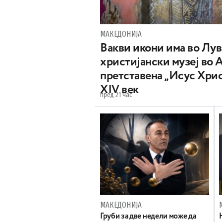
МАКЕДОНИЈА
Вакви икони има во Лу
христијански музеј во 
претставена „Исус Хрис
XIV век
пред 21 час
МАКЕДОНИЈА
Груби за две недели може да