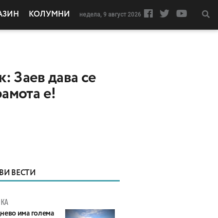
АЗИН
КОЛУМНИ
недела, 9 август 2026
: Заев дава се
рамота е!
ВИ ВЕСТИ
КА
нево има голема