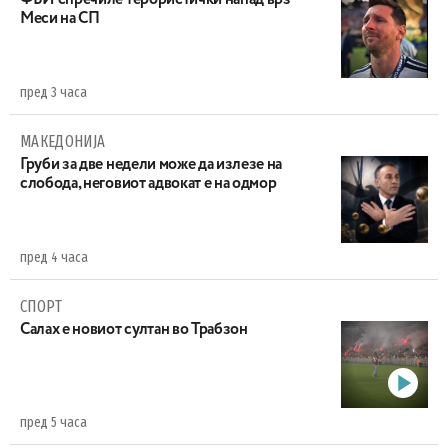
Меси на СП
пред 3 часа
МАКЕДОНИЈА
Груби за две недели може да излезе на
слобода, неговиот адвокат е на одмор
пред 4 часа
СПОРТ
Салах е новиот султан во Трабзон
пред 5 часа