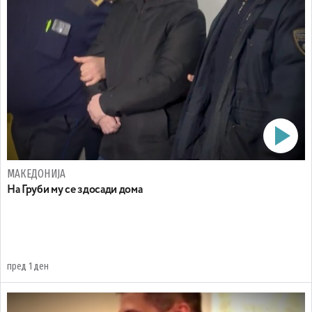
МАКЕДОНИЈА
На Груби му се здосади дома
пред 1 ден