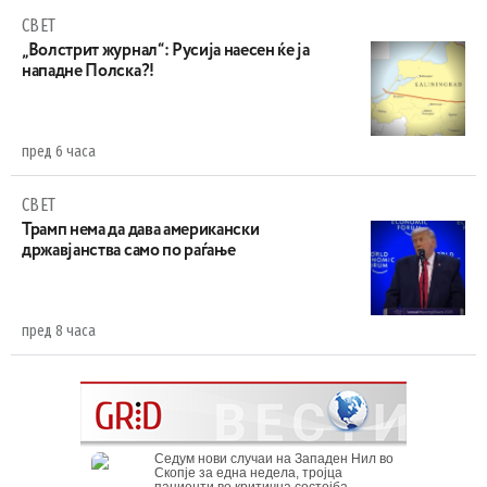
СВЕТ
„Волстрит журнал“: Русија наесен ќе ја
нападне Полска?!
пред 6 часа
СВЕТ
Трамп нема да дава американски
државјанства само по раѓање
пред 8 часа