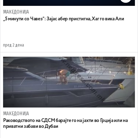
МАКЕДОНИЈА
„5 минути со Чавез“: Зајас абер пристигна, Хаг го вика Али
пред 2 дена
МАКЕДОНИЈА
Раководството на СДСМ барајте го на јахти во Грција или на
приватни забави во Дубаи