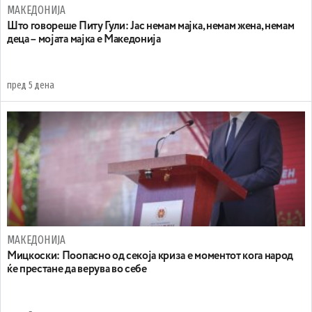
МАКЕДОНИЈА
Што говореше Питу Гули: Јас немам мајка, немам жена, немам
деца – мојата мајка е Македонија
пред 5 дена
МАКЕДОНИЈА
Мицкоски: Поопасно од секоја криза е моментот кога народ
ќе престане да верува во себе