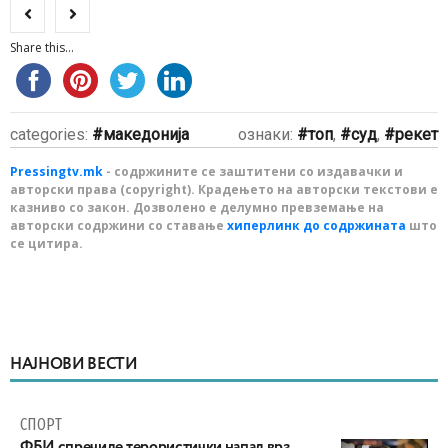
Share this...
categories:
македонија
ознаки:
топ
,
суд
,
рекет
Pressingtv.mk
- содржините се заштитени со издавачки и
авторски права (copyright). Крадењето на авторски текстови е
казниво со закон. Дозволено е делумно превземање на
авторски содржини со ставање
хиперлинк до содржината
што
се цитира.
НАЈНОВИ ВЕСТИ
СПОРТ
ФБИ спречиле терористички напад врз