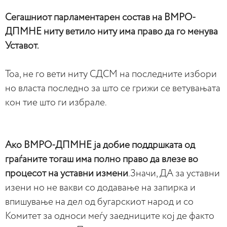
Сегашниот парламентарен состав на ВМРО-
ДПМНЕ ниту ветило ниту има право да го менува
Уставот.
Тоа, не го вети ниту СДСМ на последните избори
но власта последно за што се грижи се ветувањата
кон тие што ги избрале.
Ако ВМРО-ДПМНЕ ја добие поддршката од
граѓаните тогаш има полно право да влезе во
процесот на уставни измени
.Значи, ДА за уставни
изени но не вакви со додавање на запирка и
впишување на дел од бугарскиот народ и со
Комитет за односи меѓу заедниците кој де факто