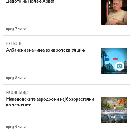
Дедото на Ноле е Хрват
пред 7 часа
РЕГИОН
Aлбански знамиња во европски Улцињ
пред 8 часа
ЕКОНОМИЈА
Maкедонските аеродроми најбрзорастечки
во регионот
пред 9 часа