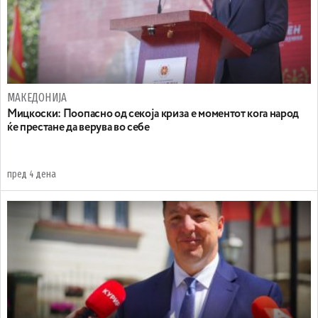
МАКЕДОНИЈА
Мицкоски: Поопасно од секоја криза е моментот кога народ
ќе престане да верува во себе
пред 4 дена