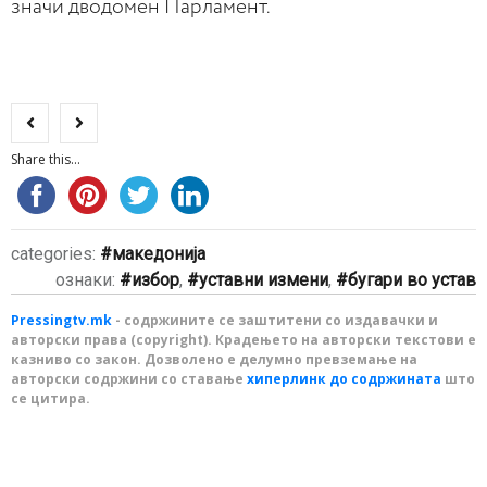
значи дводомен Парламент.
Share this...
categories:
македонија
ознаки:
избор
,
уставни измени
,
бугари во устав
Pressingtv.mk
- содржините се заштитени со издавачки и
авторски права (copyright). Крадењето на авторски текстови е
казниво со закон. Дозволено е делумно превземање на
авторски содржини со ставање
хиперлинк до содржината
што
се цитира.