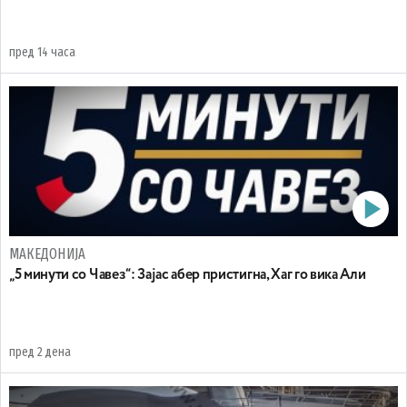
пред 14 часа
МАКЕДОНИЈА
„5 минути со Чавез“: Зајас абер пристигна, Хаг го вика Али
пред 2 дена