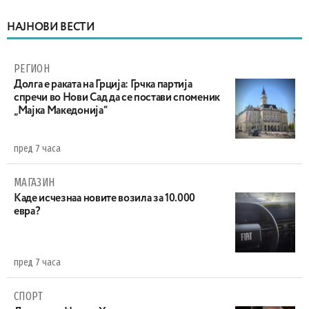
НАЈНОВИ ВЕСТИ
РЕГИОН
Долга е раката на Грција: Грчка партија
спречи во Нови Сад да се постави споменик
„Мајка Македонија“
пред 7 часа
МАГАЗИН
Каде исчезнаа новите возила за 10.000
евра?
пред 7 часа
СПОРТ