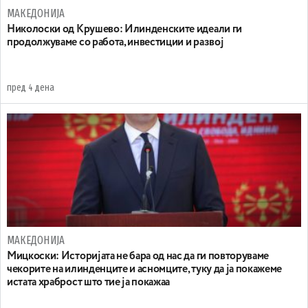
МАКЕДОНИЈА
Николоски од Крушево: Илинденските идеали ги
продолжуваме со работа, инвестиции и развој
пред 4 дена
МАКЕДОНИЈА
Мицкоски: Историјата не бара од нас да ги повторуваме
чекорите на илинденците и асномците, туку да ја покажеме
истата храброст што тие ја покажаа