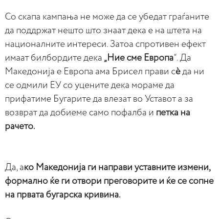
Со скапа кампања не може да се убедат граѓаните
да поддржат нешто што знаат дека е на штета на
националните интереси. Затоа спротивен ефект
имаат билбордите дека
„Ние сме Европа
“. Да
Македонија е Европа ама Брисел прави с
ѐ
да ни
се одмили ЕУ со уцените дека мораме да
прифатиме Бугарите да влезат во Уставот а за
возврат да добиеме само пофалба и
петка на
рачето.
Да, а
ко Македонија ги направи уставните измени,
формално ќе ги отвори преговорите и ќе се сопне
на првата бугарска кривина.