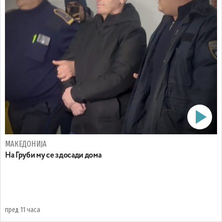
МАКЕДОНИЈА
На Груби му се здосади дома
пред 11 часа