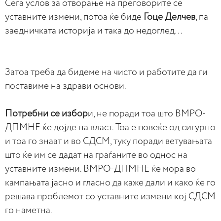
Сега услов за отворање на преговорите се
уставните измени, потоа ќе биде
Гоце Делчев
, па
заедничката историја и така до недоглед…
Затоа треба да бидеме на чисто и работите да ги
поставиме на здрави основи.
Потребни се избор
и, не поради тоа што ВМРО-
ДПМНЕ ќе дојде на власт. Тоа е повеќе од сигурно
и тоа го знаат и во СДСМ, туку поради ветувањата
што ќе им се дадат на граѓаните во однос на
уставните измени. ВМРО-ДПМНЕ ќе мора во
кампањата јасно и гласно да каже дали и како ќе го
решава проблемот со уставните измени кој СДСМ
го наметна.