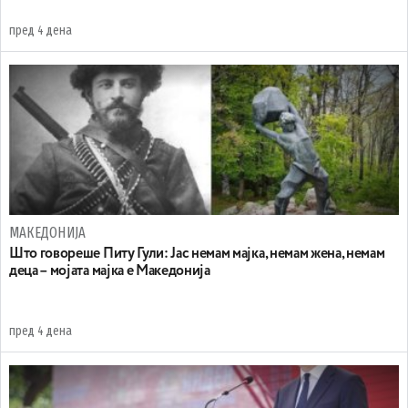
пред 4 дена
МАКЕДОНИЈА
Што говореше Питу Гули: Јас немам мајка, немам жена, немам
деца – мојата мајка е Македонија
пред 4 дена