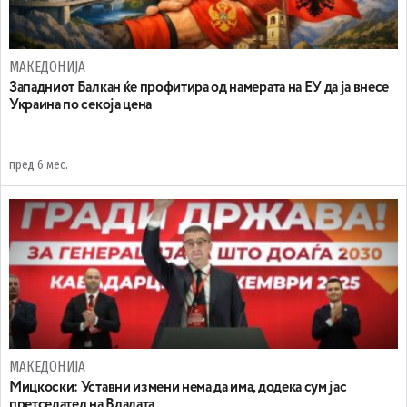
МАКЕДОНИЈА
Западниот Балкан ќе профитира од намерата на ЕУ да ја внесе
Украина по секоја цена
пред 6 мес.
МАКЕДОНИЈА
Мицкоски: Уставни измени нема да има, додека сум јас
претседател на Владата