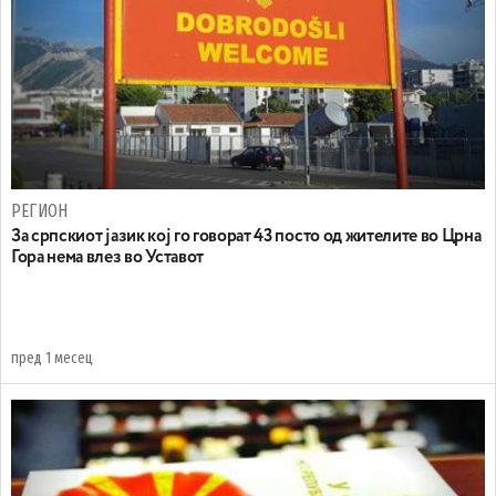
РЕГИОН
За српскиот јазик кој го говорат 43 посто од жителите во Црна
Гора нема влез во Уставот
пред 1 месец