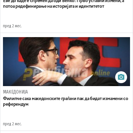
Еве до каде е спремен да оди Венко: Прво уставни измени, а
потоа редефинирање на историјата и идентитетот
пред 2 мес.
МАКЕДОНИЈА
Филипче сака македонските граѓани пак да бидат измамени со
референдум
пред 2 мес.