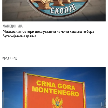
МАКЕДОНИЈА
Mицкоски повтори дека уставни измени какви што бара
Бугарија нема да има
пред 1 нед.