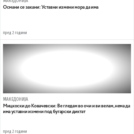
МАКЕДОНИЈА
Oсмани се закани: Уставни измени мора да има
пред 2 години
МАКЕДОНИЈА
Мицкоски до Ковачевски: Ве гледам во очи и ви велам, нема да
има уставни измени под бугарски диктат
пред 2 години