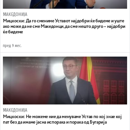
МАКЕДОНИЈА
Mицкоски: Да го смениме Уставот најдобри ќе бидеме и уште
ако може да не сме Македонци, да сме нешто друго – најдобри
ќе бидеме
пред 9 мес.
МАКЕДОНИЈА
Мицкоски: Не можеме ние да менуваме Устав по кој знае кој
пат без да имаме јасна испорака и порака oд Бугарија