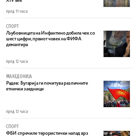
XIV век
пред 11 часа
СПОРТ
Љубовницата на Инфантино добила чек со
шест цифри, првиот човек на ФИФА
демантира
пред 12 часа
МАКЕДОНИЈА
Радев: Бугарија ги почитува различните
етнички заедници
пред 12 часа
СПОРТ
ФБИ спречиле терористички напад врз