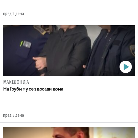
пред 2 дена
МАКЕДОНИЈА
На Груби му се здосади дома
пред 3 дена