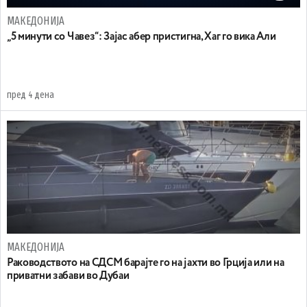
МАКЕДОНИЈА
„5 минути со Чавез“: Зајас абер пристигна, Хаг го вика Али
пред 4 дена
МАКЕДОНИЈА
Раководството на СДСМ барајте го на јахти во Грција или на
приватни забави во Дубаи