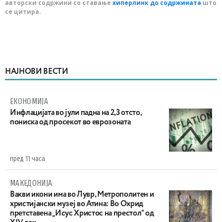
авторски содржини со ставање
хиперлинк до содржината
што
се цитира.
НАЈНОВИ ВЕСТИ
ЕКОНОМИЈА
Инфлацијата во јули падна на 2,3 отсто,
пониска од просекот во еврозоната
пред 11 часа
МАКЕДОНИЈА
Вакви икони има во Лувр, Метрополитен и
христијански музеј во Атина: Во Охрид
претставена „Исус Христос на престол“ од