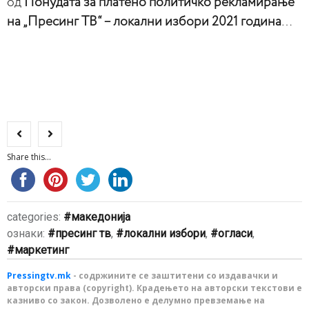
од
Понудата за платено политичко рекламирање
на „Пресинг ТВ“ – локални избори 2021 година
…
Share this...
categories:
македонија
ознаки:
пресинг тв
,
локални избори
,
огласи
,
маркетинг
Pressingtv.mk
- содржините се заштитени со издавачки и
авторски права (copyright). Крадењето на авторски текстови е
казниво со закон. Дозволено е делумно превземање на