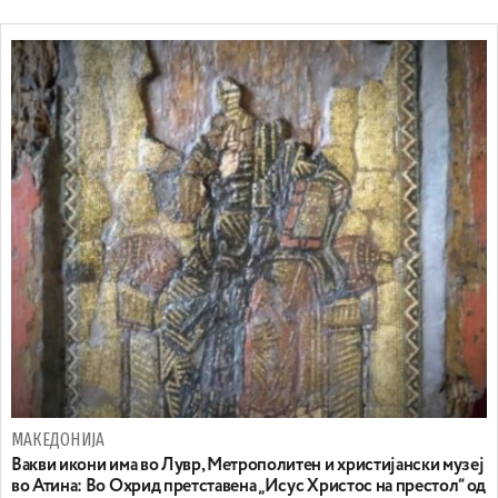
МАКЕДОНИЈА
Вакви икони има во Лувр, Метрополитен и христијански музеј
во Атина: Во Охрид претставена „Исус Христос на престол“ од