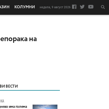
АЗИН
КОЛУМНИ
недела, 9 август 2026
репорака на
ВИ ВЕСТИ
КА
нево има голема