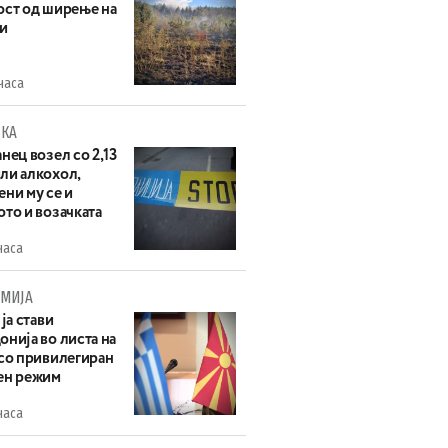
ост од ширење на
и
часа
КА
нец возел со 2,13
ли алкохол,
ни му се и
то и возачката
часа
МИЈА
 ја стави
нија во листа на
 со привилегиран
ен режим
часа