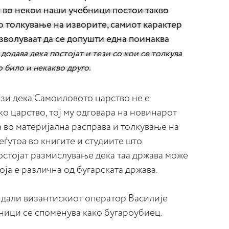
 во некои наши учебници постои такво
о толкување на изворите, самиот карактер
озволуваат да се допушти една поинаква
 додава дека постојат и тези со кои се толкува
о било и некакво друго.
зи дека Самоиловото царство не е
о царство, тој му одговара на новинарот
а во материјална расправа и толкување на
еѓутоа во книгите и студиите што
остојат размислување дека таа држава може
која е различна од бугарската држава.
 дали византискиот оператор Василије
ници се споменува како бугароубиец.