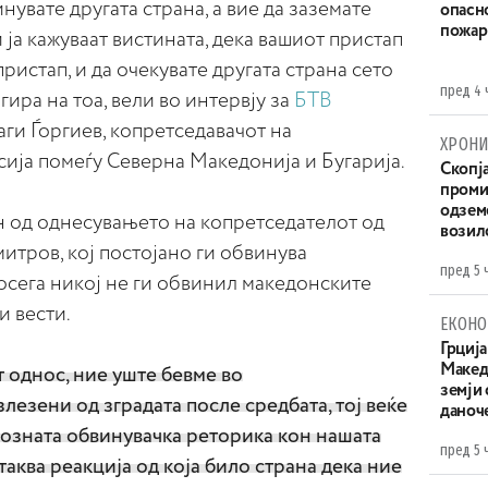
нувате другата страна, а вие да заземате
опасн
пожар
 ја кажуваат вистината, дека вашиот пристап
ристап, и да очекувате другата страна сето
пред 4 
гира на тоа, вели во интервју за
БТВ
ги Ѓоргиев, копретседавачот на
ХРОНИ
ија помеѓу Северна Македонија и Бугарија.
Скопја
проми
одземе
н од однесувањето на копретседателот од
возило
митров, кој постојано ги обвинува
пред 5 
осега никој не ги обвинил македонските
и вести.
ЕКОНО
Грција
Македо
 однос, ние уште бевме во
земји
лезени од зградата после средбата, тој веќе
даноч
 позната обвинувачка реторика кон нашата
пред 5 
таква реакција од која било страна дека ние