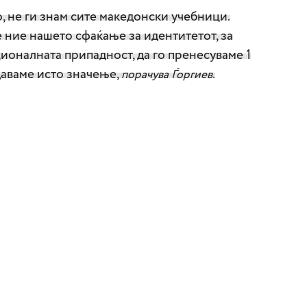
, не ги знам сите македонски учебници.
е ние нашето сфаќање за идентитетот, за
ционалната припадност, да го пренесуваме 1
даваме исто значење,
порачува Ѓоргиев.