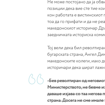
Не може постојано да ја обви
позиции дека вие сте тие кои
кон работата е вистинскиот п
тоа да го прифати и да не реа
македонскиот историчар Дра
заедничката историска комис
Тој вели дека бил револтира
бугарската страна, Ангел Ди
македонските колеги, иако д
историчари дека шират лажн
-Бев револтиран од неговиот
Министерството, не бевме из
даваше изјава со таа негова
страна. Досега не сме имале 