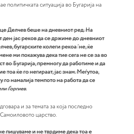
ијае политичката ситуација во Бугарија на
оце Делчев беше на дневниот ред. На
т ден јас реков да се држиме до дневниот
лчев, бугарските колеги рекоа ’не, ќе
ене ми покажува дека тие сега не се за во
ст во Бугарија, премногу да работиме и да
е тоа ќе го негираат, јас знам. Меѓутоа,
гу го намалија темпото на работа да се
ели Ѓоргиев.
говара и за темата за која последно
 Самоиловото царство.
е пишуваме и не тврдиме дека тоа е