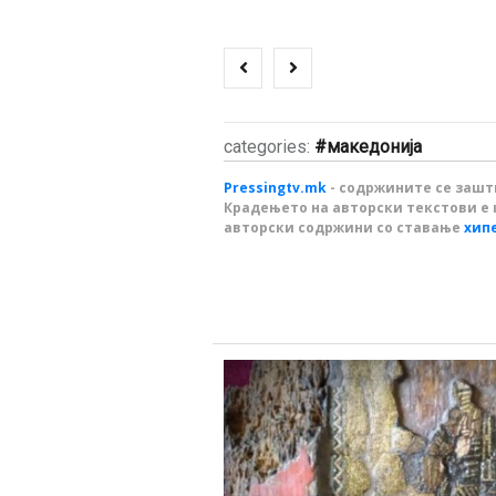
categories:
македонија
Pressingtv.mk
- содржините се зашти
Крадењето на авторски текстови е 
авторски содржини со ставање
хип