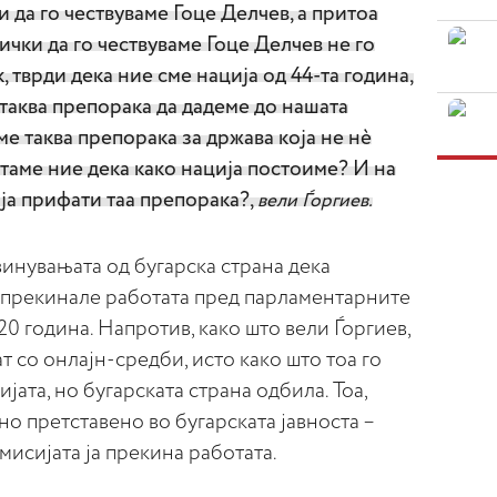
 да го чествуваме Гоце Делчев, а притоа
ички да го чествуваме Гоце Делчев не го
 тврди дека ние сме нација од 44-та година,
таква препорака да дадеме до нашата
е таква препорака за држава која не нè
таме ние дека како нација постоиме? И на
е ја прифати таа препорака?,
вели Ѓоргиев.
инувањата од бугарска страна дека
 прекинале работата пред парламентарните
20 година. Напротив, како што вели Ѓоргиев,
 со онлајн-средби, исто како што тоа го
ата, но бугарската страна одбила. Тоа,
но претставено во бугарската јавноста –
мисијата ја прекина работата.