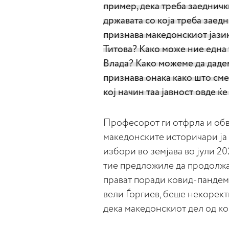
пример, дека треба заеднички
државата со која треба заедн
признава македонскиот јазик,
Титова? Како може ние една 
Влада? Како можеме да дадем
признава онака како што сме
кој начин таа јавност овде ќ
Професорот ги отфрла и обв
македонските историчари ја
избори во земјава во јули 20
тие предложиле да продолжат
прават поради ковид-пандемиј
вели Ѓоргиев, беше некорект
дека македонскиот дел од ко