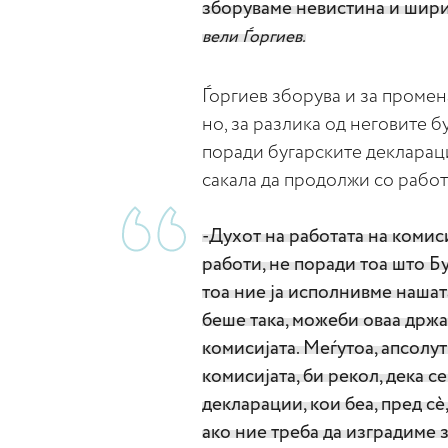
зборуваме невистина и ширим
вели Ѓоргиев.
Ѓоргиев зборува и за промен
но, за разлика од неговите б
поради бугарските деклараци
сакала да продолжи со рабо
-Духот на работата на комис
работи, не поради тоа што Б
тоа ние ја исполнивме нашат
беше така, можеби оваа држа
комисијата. Меѓутоа, апсолут
комисијата, би рекол, дека с
декларации, кои беа, пред сè
ако ние треба да изградиме з