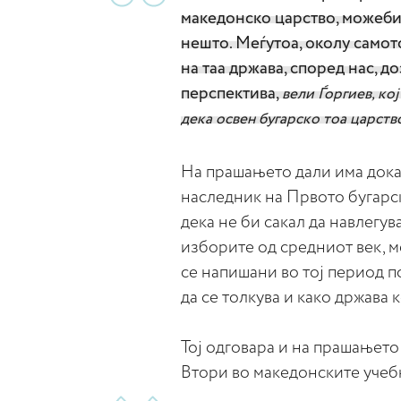
македонско царство, можеби
нешто. Меѓутоа, околу самот
на таа држава, според нас, д
перспектива,
вели Ѓоргиев, кој
дека освен бугарско тоа царств
На прашањето дали има дока
наследник на Првото бугарск
дека не би сакал да навлегув
изборите од средниот век, м
се напишани во тој период п
да се толкува и како држава 
Тој одговара и на прашањето
Втори во македонските учеб