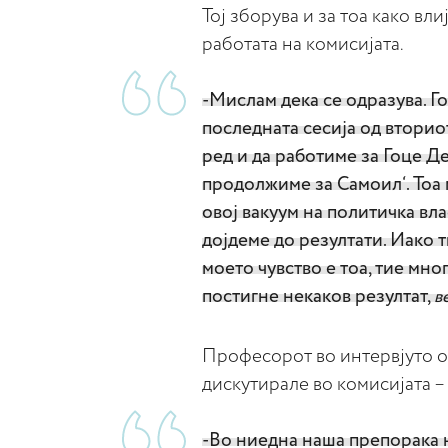
Тој зборува и за тоа како вл
работата на комисијата.
-Мислам дека се одразува. Г
последната сесија од вторио
ред и да работиме за Гоце Де
продолжиме за Самоил‘. Тоа м
овој вакуум на политичка вла
дојдеме до резултати. Иако ти
моето чувство е тоа, тие мно
постигне некаков резултат,
в
Професорот во интервјуто од
дискутирале во комисијата –
-Во ниедна наша препорака н