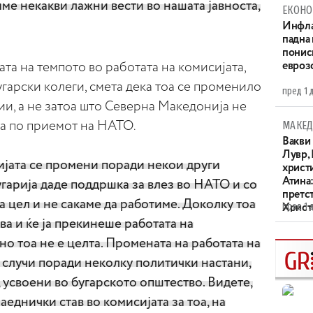
е некакви лажни вести во нашата јавноста,
ЕКОНО
Инфла
падна 
понис
ата на темпото во работата на комисијата,
евроз
угарски колеги, смета дека тоа се променило
пред 1 
и, а не затоа што Северна Македонија не
МАКЕД
та по приемот на НАТО.
Вакви
Лувр,
ијата се промени поради некои други
христи
Атина
угарија даде поддршка за влез во НАТО и со
претс
а цел и не сакаме да работиме. Доколку тоа
пред 1 
Христо
XIV в
ва и ќе ја прекинеше работата на
но тоа не е целта. Промената на работата на
е случи поради неколку политички настани,
, усвоени во бугарското општество. Видете,
аеднички став во комисијата за тоа, на