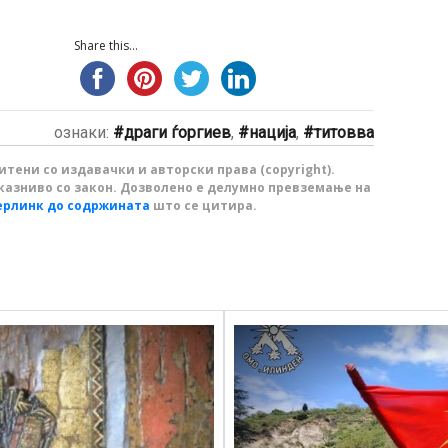
Share this...
ознаки:
драги ѓоргиев
,
нација
,
титовва
тени со издавачки и авторски права (copyright).
казниво со закон. Дозволено е делумно превземање на
ерлинк до содржината
што се цитира.