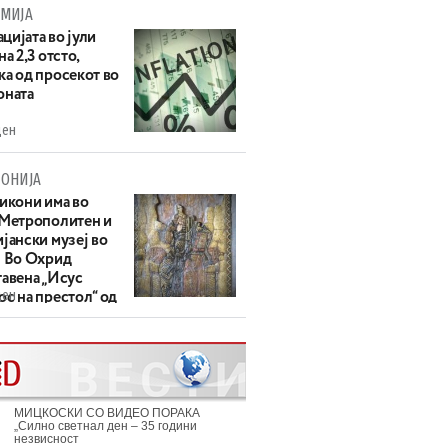
МИЈА
цијата во јули
на 2,3 отсто,
ка од просекот во
оната
ден
ОНИЈА
 икони има во
 Метрополитен и
јански музеј во
: Во Охрид
тавена „Исус
ден
с на престол“ од
ек