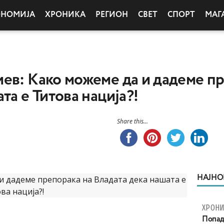
ОНОМИЈА
ХРОНИКА
РЕГИОН
СВЕТ
СПОРТ
МАГ
ев: Како можеме да и дадеме п
та е Титова нација?!
Share this...
НАЈНО
ХРОНИ
Попад