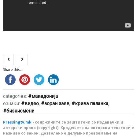
Share this...
categories:
македонија
ознаки:
видео
,
зоран заев
,
крива паланка
,
бизнисмени
Pressingtv.mk
- содржините се заштитени со издавачки и
авторски права (copyright). Крадењето на авторски текстови е
казниво со закон. Дозволено е делумно превземање на