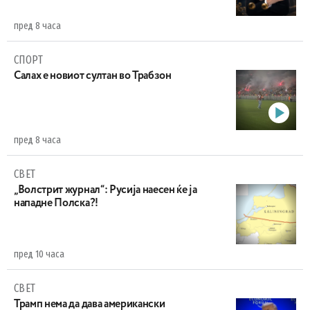
пред 8 часа
СПОРТ
Салах е новиот султан во Трабзон
пред 8 часа
СВЕТ
„Волстрит журнал“: Русија наесен ќе ја
нападне Полска?!
пред 10 часа
СВЕТ
Трамп нема да дава американски