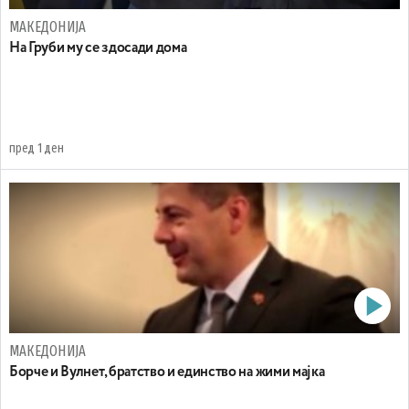
МАКЕДОНИЈА
На Груби му се здосади дома
пред 1 ден
МАКЕДОНИЈА
Борче и Вулнет, братство и единство на жими мајка