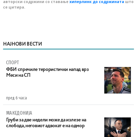
авторски содржини со ставање
хиперлинк до содржината
што
се цитира.
НАЈНОВИ ВЕСТИ
СПОРТ
ФБИ спречиле терористички напад врз
Меси на СП
пред 6 часа
МАКЕДОНИЈА
Груби за две недели може да излезе на
слобода, неговиот адвокат е на одмор