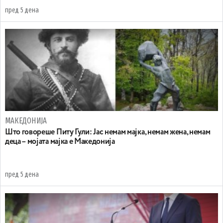
пред 5 дена
МАКЕДОНИЈА
Што говореше Питу Гули: Јас немам мајка, немам жена, немам
деца – мојата мајка е Македонија
пред 5 дена