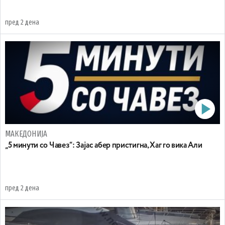
пред 2 дена
МАКЕДОНИЈА
„5 минути со Чавез“: Зајас абер пристигна, Хаг го вика Али
пред 2 дена