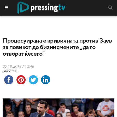
Процесуирана е кривичната против Заев
за повикот до бизнисмените „да го
отворат ќесето“
05.10.2018 / 12:48
Share this...