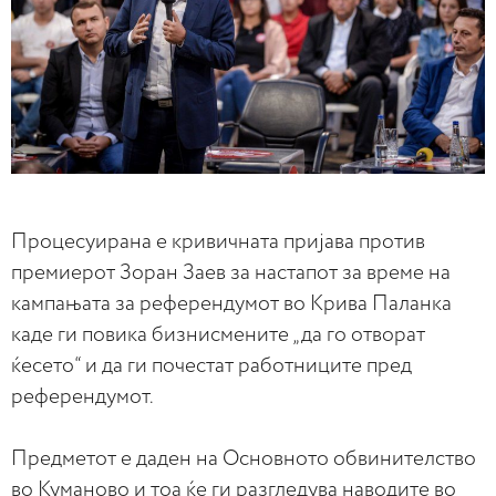
Процесуирана е кривичната пријава против
премиерот Зоран Заев за настапот за време на
кампањата за референдумот во Крива Паланка
каде ги повика бизнисмените „да го отворат
ќесето“ и да ги почестат работниците пред
референдумот.
Предметот е даден на Основното обвинителство
во Куманово и тоа ќе ги разгледува наводите во