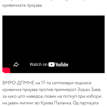
кривичната пријава.
ВМРО-ДПМНЕ на 17-ти септември поднесе
кривична пријава против премиерот Зоран Заев,
за како што наведоа, повик на поткуп при избори
на јавен митинг во Крива Паланка. Од партијата