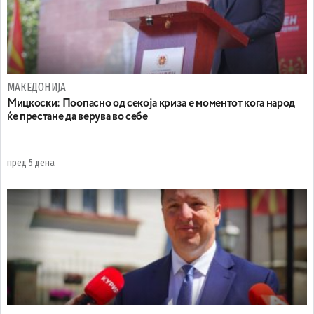
МАКЕДОНИЈА
Мицкоски: Поопасно од секоја криза е моментот кога народ
ќе престане да верува во себе
пред 5 дена