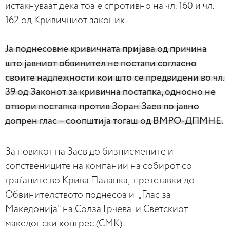
истакнуваат дека тоа е спротивно на чл. 160 и чл.
162 од Кривичниот законик.
Ја поднесовме кривичната пријава од причина
што јавниот обвинител не постапи согласно
своите надлежности кои што се предвидени во чл.
39 од Законот за кривична постапка, односно не
отвори постапка против Зоран Заев по јавно
допрен глас – соопштија тогаш од ВМРО-ДПМНЕ.
За повикот на Заев до бизнисмените и
сопствениците на компании на собирот со
граѓаните во Крива Паланка, претставки до
Обвинителството поднесоа и „Глас за
Македонија“ на Солза Грчева и Светскиот
македонски конгрес (СМК) .