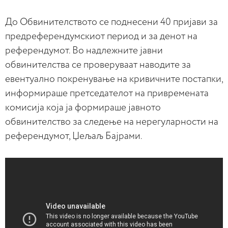
До Обвинителството се поднесени 40 пријави за
предреферендумскиот период и за денот на
референдумот. Во надлежните јавни
обвинителства се проверуваат наводите за
евентуално покренување на кривичните постапки,
информираше претседателот на привремената
комисија која ја формираше јавното
обвинителство за следење на нерегуларности на
референдумот, Џељаљ Бајрами.