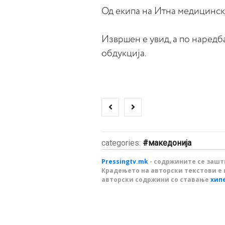
Од екипа на Итна медицинск
Извршен е увид, а по наредб
обдукција.
categories:
македонија
Pressingtv.mk
- содржините се зашти
Крадењето на авторски текстови е 
авторски содржини со ставање
хип