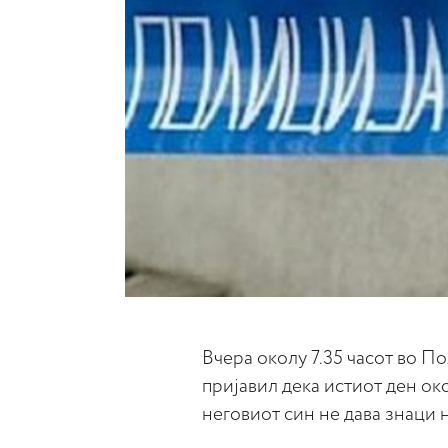
Вчера околу 7.35 часот во По
пријавил дека истиот ден ок
неговиот син не дава знаци н