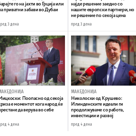
барајте го на јахти во Грција или
најде решение заедно со
на приватни забави во Дубаи
нашите европски партнери, но
не решение по секоја цена
пред 3 дена
пред 3 дена
МАКЕДОНИЈА
МАКЕДОНИЈА
Мицкоски: Поопасно од секоја
Николоски од Крушево:
криза е моментот кога народ ќе
Илинденските идеали ги
престане да верува во себе
продолжуваме со работа,
инвестиции и развој
пред 4 дена
пред 4 дена