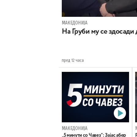
МАКЕДОНИЈА
На Груби му се здосади
пред 12 часа
МАКЕДОНИЈА
„5 минути со Чавез“: Зајас абер