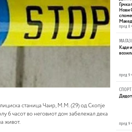
Грчка 
Нови С
споме
Макед
пред 8 
МАГАЗ
Каде 
возила
пред 9 
СПОРТ
Дедот
лициска станица Чаир, М.М. (29) од Скопје
олу 6 часот во неговиот дом забележал дека
а живот.
пред 9 