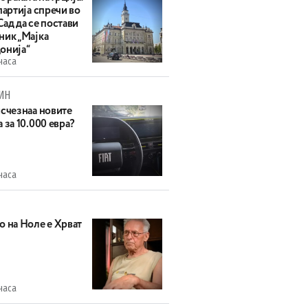
партија спречи во
ад да се постави
ник „Мајка
онија“
часа
ИН
исчезнаа новите
 за 10.000 евра?
часа
о на Ноле е Хрват
часа