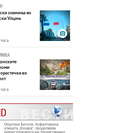
Н
ски знамиња во
ски Улцињ
 часа
МИЈА
онските
роми
зорастечки во
нот
 часа