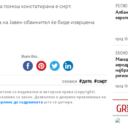
РЕГИО
а помош констатирана е смрт.
Aлбан
европ
а на Јавен обвинител ќе биде извршена
пред 10
ЕКОНО
Share this...
Maкед
аерод
најбр
регио
ознаки:
дете
,
смрт
пред 10
тени со издавачки и авторски права (copyright).
казниво со закон. Дозволено е делумно превземање на
ерлинк до содржината
што се цитира.