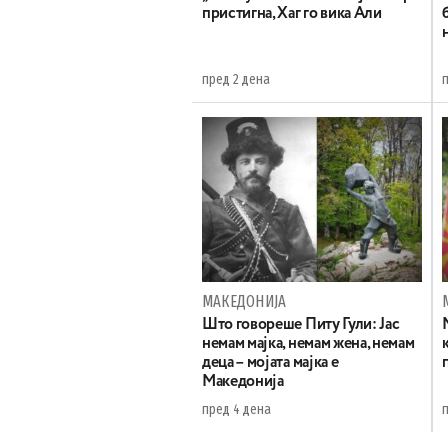
пристигна, Хаг го вика Али
пред 2 дена
МАКЕДОНИЈА
Што говореше Питу Гули: Јас
немам мајка, немам жена, немам
деца – мојата мајка е
Македонија
пред 4 дена