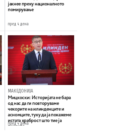
јакнее преку националното
помирување
пред 4 дена
МАКЕДОНИЈА
Мицкоски: Историјата не бара
од нас да ги повторуваме
чекорите на илинденците и
асномците, туку да ја покажеме
истата храброст што тие ја
пред 4 дена
покажаа