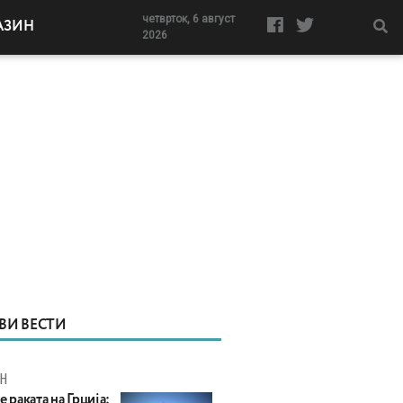
четврток, 6 август
АЗИН
2026
ВИ ВЕСТИ
Н
е раката на Грција: