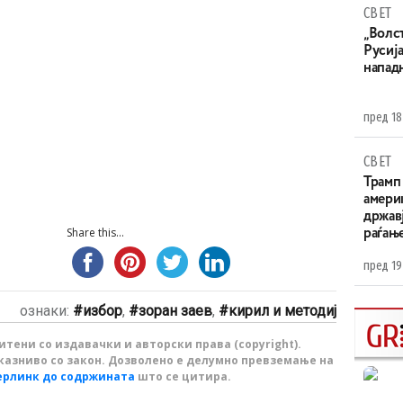
СВЕТ
„Волс
Русија
напад
пред 18
СВЕТ
Трамп 
амери
државј
Share this...
раѓањ
пред 19
ознаки:
избор
,
зоран заев
,
кирил и методиј
тени со издавачки и авторски права (copyright).
казниво со закон. Дозволено е делумно превземање на
ерлинк до содржината
што се цитира.