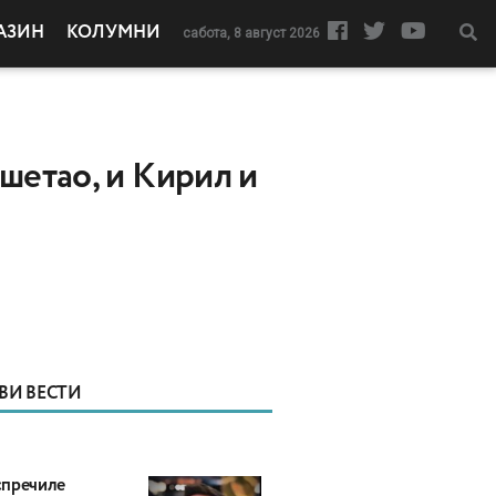
АЗИН
КОЛУМНИ
сабота, 8 август 2026
шетао, и Кирил и
ВИ ВЕСТИ
пречиле