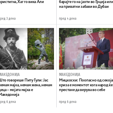
пристигна, Хаг го вика Али
барајте го на јахти во Грција ил
на приватни забави во Дубаи
пред 3 дена
пред 4 дена
МАКЕДОНИЈА
МАКЕДОНИЈА
Што говореше Питу Гули: Јас
Мицкоски: Поопасно од секој
немам мајка, немам жена, немам
криза е моментот кога народ ќе
деца – мојата мајка е
престане да верува во себе
Македонија
пред 6 дена
пред 6 дена