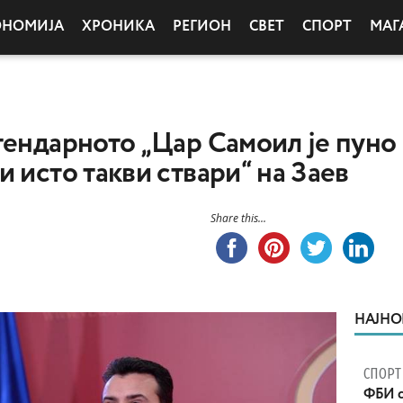
ОНОМИЈА
ХРОНИКА
РЕГИОН
СВЕТ
СПОРТ
МАГ
гендарното „Цар Самоил је пуно 
 исто такви ствари“ на Заев
Share this...
НАЈНО
СПОРТ
ФБИ с