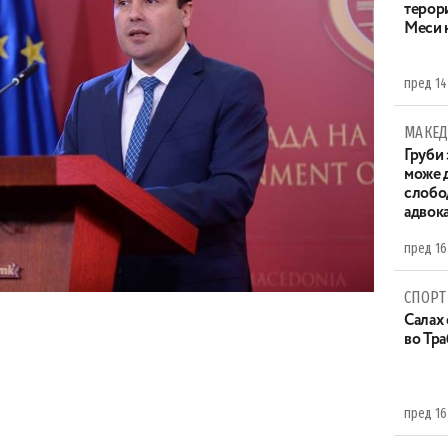
терор
Меси 
пред 14
МАКЕД
Груби 
може д
слобо
адвока
пред 16
СПОРТ
Салах 
во Тр
пред 16