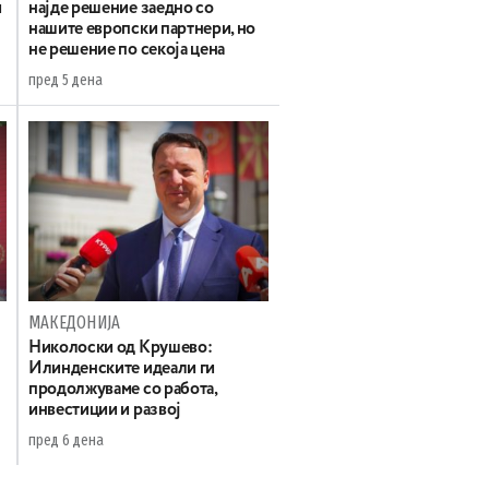
и
најде решение заедно со
нашите европски партнери, но
не решение по секоја цена
пред 5 дена
МАКЕДОНИЈА
а
Николоски од Крушево:
Илинденските идеали ги
продолжуваме со работа,
инвестиции и развој
пред 6 дена