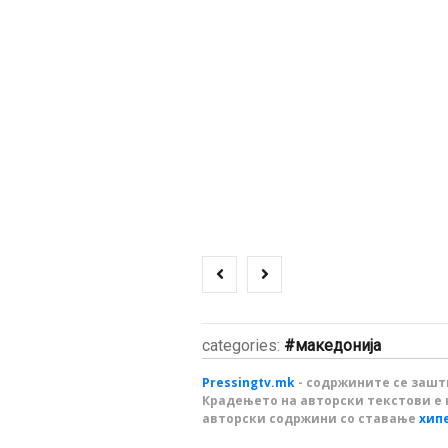
categories:
македонија
Pressingtv.mk
- содржините се зашти
Крадењето на авторски текстови е 
авторски содржини со ставање
хип