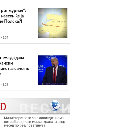
трит журнал“:
 наесен ќе ја
не Полска?!
 часа
нема да дава
кански
анства само по
е
 часа