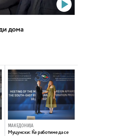
ади дома
МАКЕДОНИЈА
Муцунски: Ќе работиме да се