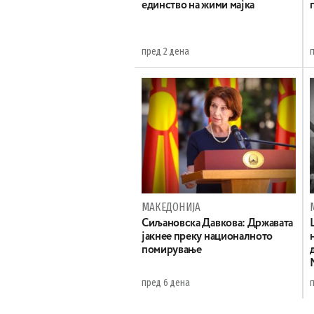
единство на жими мајка
пред 2 дена
МАКЕДОНИЈА
Сиљановска Давкова: Државата
јакнее преку националното
помирување
пред 6 дена