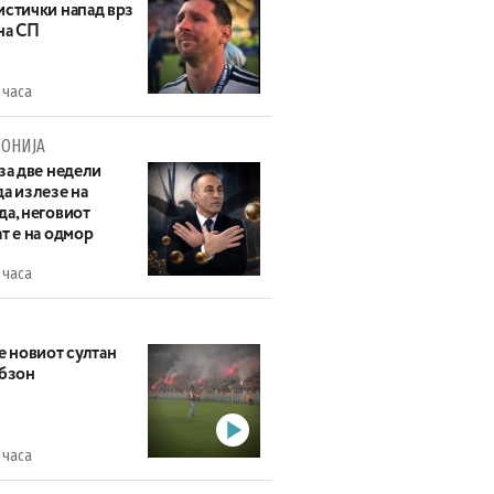
истички напад врз
на СП
 часа
ОНИЈА
за две недели
а излезе на
да, неговиот
т е на одмор
 часа
е новиот султан
абзон
 часа