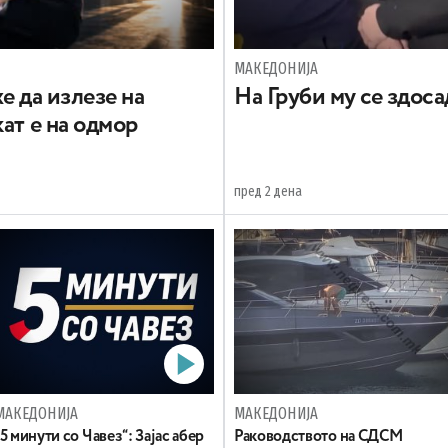
МАКЕДОНИЈА
е да излезе на
На Груби му се здос
ат е на одмор
пред 2 дена
МАКЕДОНИЈА
МАКЕДОНИЈА
„5 минути со Чавез“: Зајас абер
Раководството на СДСМ