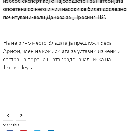
избере експерт кој е најсоодветен за материјата
опфатена со него и чии насоки ќе бидат доследно
почитувани-вели Данева за „Пресинг ТВ“.
На нејзино место Владата ја предложи Беса
Арифи, член на комисијата за уставни измени и
сестра на поранешната градоначалничка на
Тетово Теута.
Share this...