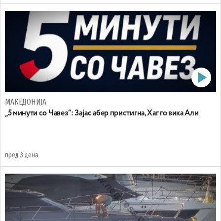
МАКЕДОНИЈА
„5 минути со Чавез“: Зајас абер пристигна, Хаг го вика Али
пред 3 дена