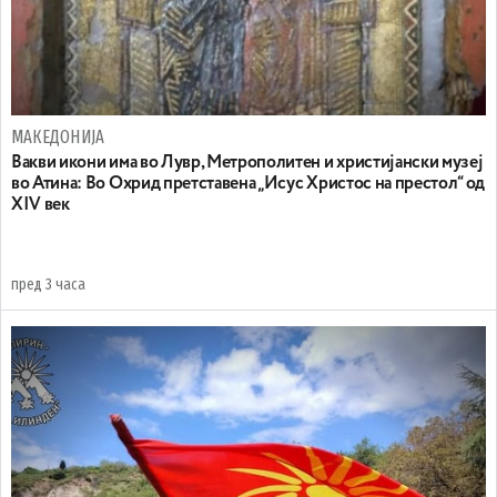
МАКЕДОНИЈА
Вакви икони има во Лувр, Метрополитен и христијански музеј
во Атина: Во Охрид претставена „Исус Христос на престол“ од
XIV век
пред 3 часа