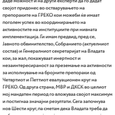
даде можност и на други експерти да го дадат
својот придонес во остварувањето на
препораките на ГРЕКО кои можеби ќе имаат
поголем успех во координирањето на
активностите на институциите при нивната
имплементација. Ги имам предвид, пред се,
Јавното обвинителство, Собранието (актуелниот
состав) и Генералниот секретаријат на Владата
кои, за жал, покажуваат инертност и
незаинтересираност за преземање на активности
за исполнување на бројните препораки од
Четвртиот и Петтиот евалуационен круг на
ГРЕКО. Од друга страна, МВР и ДКСК во целиот
мој мандатен период го вложуваа својот максимум
и постигнаа значајни резултати. Сега започнува
нов Шести круг, па сметам дека Владата треба да