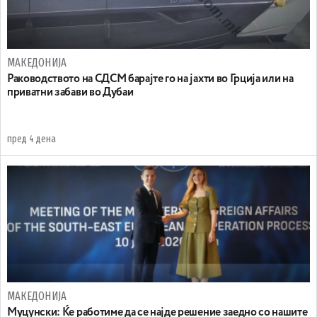
МАКЕДОНИЈА
Раководството на СДСМ барајте го на јахти во Грција или на
приватни забави во Дубаи
пред 4 дена
МАКЕДОНИЈА
Муцунски: Ќе работиме да се најде решение заедно со нашите