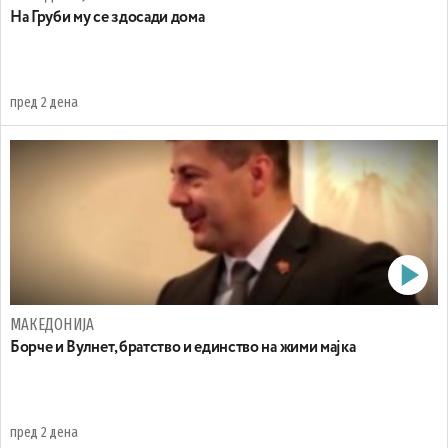
На Груби му се здосади дома
пред 2 дена
МАКЕДОНИЈА
Борче и Вулнет, братство и единство на жими мајка
пред 2 дена