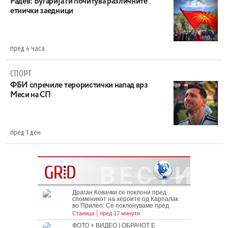
Радев: Бугарија ги почитува различните
етнички заедници
пред 4 часа
СПОРТ
ФБИ спречиле терористички напад врз
Меси на СП
пред 1 ден