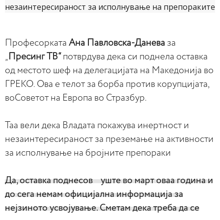
Професорката
Ана Павловска-Данева
за
„
Пресинг ТВ“
потврдува дека си поднела оставка
од местото шеф на делегацијата на Македонија во
ГРЕКО. Ова е телот за борба против корупцијата,
воСоветот на Европа во Стразбур.
Taa вели дека Владата покажува инертност и
незаинтересираност за преземање на активности
за исполнување на бројните препораки
Да, оставка поднесов уште во март оваа година и
до сега немам официјална информација за
нејзиното усвојување. Сметам дека треба да се