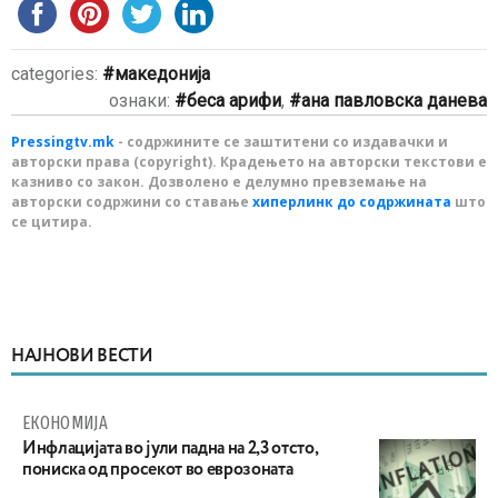
categories:
македонија
ознаки:
беса арифи
,
ана павловска данева
Pressingtv.mk
- содржините се заштитени со издавачки и
авторски права (copyright). Крадењето на авторски текстови е
казниво со закон. Дозволено е делумно превземање на
авторски содржини со ставање
хиперлинк до содржината
што
се цитира.
НАЈНОВИ ВЕСТИ
ЕКОНОМИЈА
Инфлацијата во јули падна на 2,3 отсто,
пониска од просекот во еврозоната