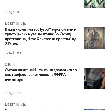
пред 3 часа
МАКЕДОНИЈА
Вакви икони има во Лувр, Метрополитен и
христијански музеј во Атина: Во Охрид
претставена „Исус Христос на престол“ од
XIV век
пред 3 часа
СПОРТ
Љубовницата на Инфантино добила чек со
шест цифри, првиот човек на ФИФА
демантира
пред 4 часа
МАКЕДОНИЈА