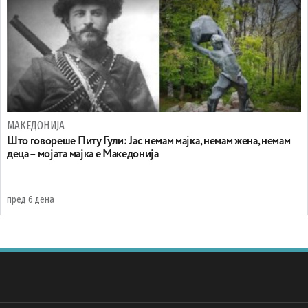
МАКЕДОНИЈА
Што говореше Питу Гули: Јас немам мајка, немам жена, немам
деца – мојата мајка е Македонија
пред 6 дена