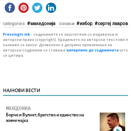
categories:
македонија
ознаки:
избор
,
сергеј лавров
Pressingtv.mk
- содржините се заштитени со издавачки и
авторски права (copyright). Крадењето на авторски текстови е
казниво со закон. Дозволено е делумно превземање на
авторски содржини со ставање
хиперлинк до содржината
што
се цитира.
НАЈНОВИ ВЕСТИ
МАКЕДОНИЈА
Борче и Вулнет, братство и единство на
жими мајка