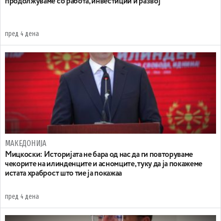
продолжуваме со работа, инвестиции и развој
пред 4 дена
МАКЕДОНИЈА
Мицкоски: Историјата не бара од нас да ги повторуваме
чекорите на илинденците и асномците, туку да ја покажеме
истата храброст што тие ја покажаа
пред 4 дена