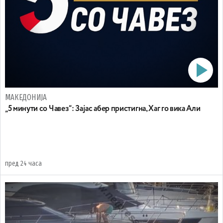
МАКЕДОНИЈА
„5 минути со Чавез“: Зајас абер пристигна, Хаг го вика Али
пред 24 часа