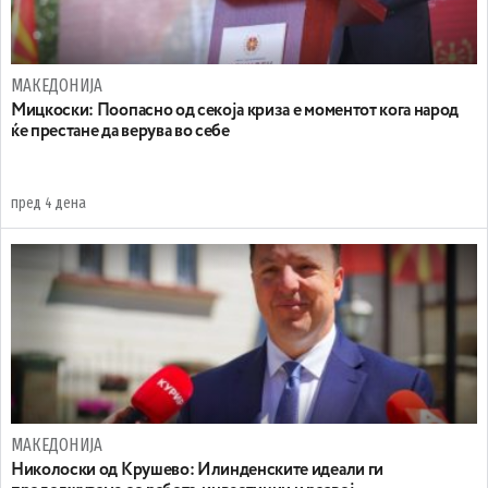
МАКЕДОНИЈА
Мицкоски: Поопасно од секоја криза е моментот кога народ
ќе престане да верува во себе
пред 4 дена
МАКЕДОНИЈА
Николоски од Крушево: Илинденските идеали ги