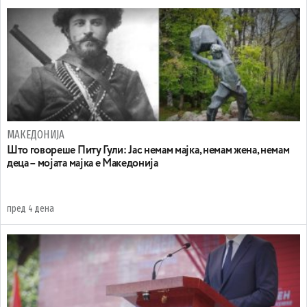
МАКЕДОНИЈА
Што говореше Питу Гули: Јас немам мајка, немам жена, немам
деца – мојата мајка е Македонија
пред 4 дена