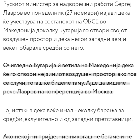
Рускиот министер за надворешни работи Сергеј
Лавров во понеделник (27 ноември) изјави дека
ќе учествува на состанокот на ОБСЕ во
Македонија доколку Бугарија го отвори својот
воздушен простор и дека некои западни земји
веќе побарале средби со него.
Очигледно Бугарија ѝ ветила на Македонија дека
ќе го отвори нејзиниот воздушен простор, ако тоа
се случи, тогаш ќе бидеме таму. Ајде да видиме –
рече Лавров на конференција во Москва.
Тој истакна дека веќе имал неколку барања за
средби, вклучително и од западни претставници.
Ако некој ни пријде, ние никогаш не бегаме и не