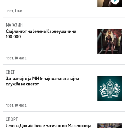
пред 1 час
МАГАЗИН
Стајлингот на Јелена Карлеуша чини
100.000
пред 18 часа
СВЕТ
Запознајте ја МИ6-најпознатата тајна
служба на светот
пред 18 часа
СПОРТ
Јелена Докиќ: Беше магично во Македонија