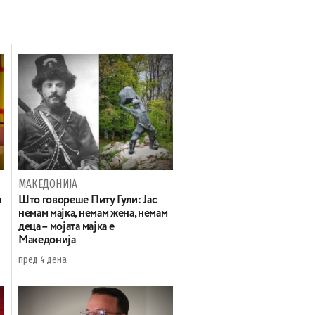
МАКЕДОНИЈА
а
Што говореше Питу Гули: Јас
немам мајка, немам жена, немам
деца – мојата мајка е
Македонија
пред 4 дена