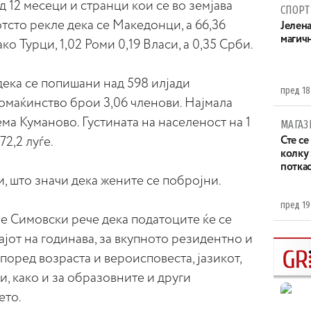
д 12 месеци и странци кои се во земјава
СПОРТ
отсто рекле дека се Македонци, а 66,36
Јелен
магич
ко Турци, 1,02 Роми 0,19 Власи, а 0,35 Срби.
ека се попишани над 598 илјади
пред 18
омаќинство брои 3,06 членови. Најмала
ема Куманово. Густината на населеност на 1
МАГАЗ
2,2 луѓе.
Сте се
колку
потка
и, што значи дека жените се побројни.
пред 19
е Симовски рече дека податоците ќе се
ајот на годинава, за вкупното резидентно и
оред возраста и вероисповеста, јазикот,
и, како и за образовните и други
ето.