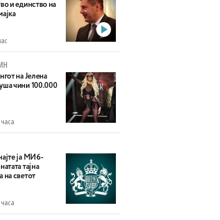
во и единство на
мајка
час
ИН
нгот на Јелена
уша чини 100.000
 часа
најте ја МИ6-
натата тајна
 на светот
 часа