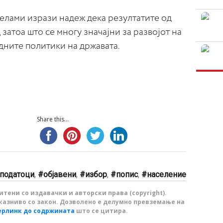
лами изрази надеж дека резултатите од
затоа што се многу значајни за развојот на
дните политики на државата.
Share this...
податоци
,
објавени
,
избор
,
попис
,
население
тени со издавачки и авторски права (copyright).
казниво со закон. Дозволено е делумно превземање на
ерлинк до содржината
што се цитира.