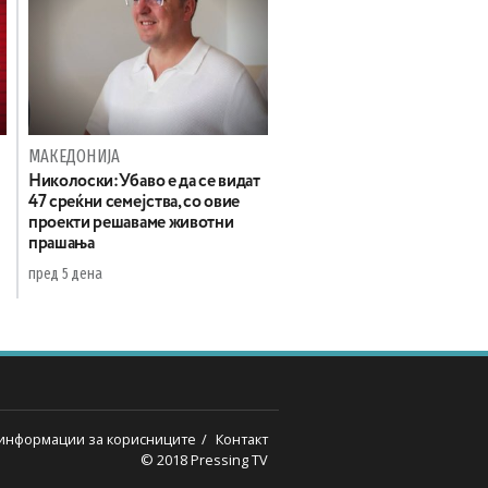
МАКЕДОНИЈА
Николоски:Убаво е да се видат
47 среќни семејства, со овие
проекти решаваме животни
прашања
пред 5 дена
информации за корисниците
Контакт
© 2018 Pressing TV