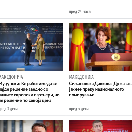
пред 24 часа
МАКЕДОНИЈА
МАКЕДОНИЈА
Муцунски: Ќе работиме да се
Сиљановска Давкова: Држават
најде решение заедно со
јакнее преку националното
нашите европски партнери, но
помирување
не решение по секоја цена
пред 3 дена
пред 4 дена