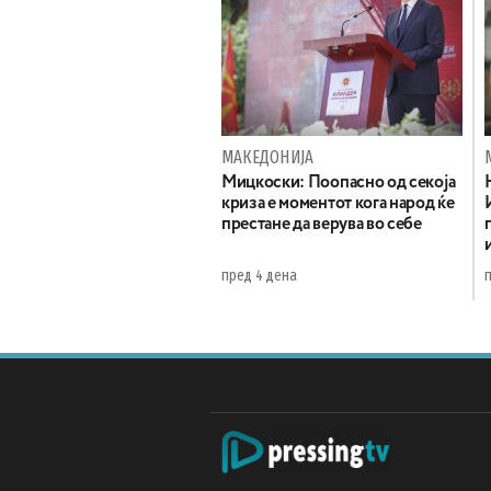
МАКЕДОНИЈА
Мицкоски: Поопасно од секоја
криза е моментот кога народ ќе
престане да верува во себе
пред 4 дена