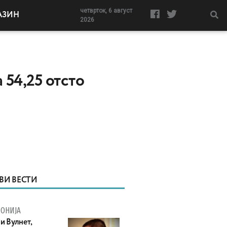
четврток, 6 август
АЗИН
2026
 54,25 отсто
ВИ ВЕСТИ
ОНИЈА
и Вулнет,