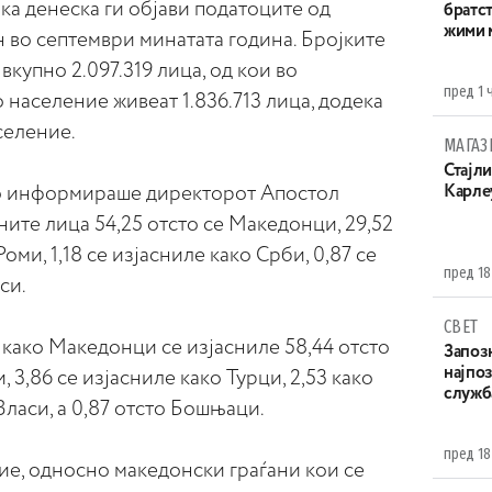
ка денеска ги објави податоците од
братст
жими 
 во септември минатата година. Бројките
купно 2.097.319 лица, од кои во
пред 1 
население живеат 1.836.713 лица, додека
селение.
МАГАЗ
Стајли
то информираше директорот Апостол
Карле
ите лица 54,25 отсто се Македонци, 29,52
Роми, 1,18 се изјасниле како Срби, 0,87 се
пред 18
си.
СВЕТ
како Македонци се изјасниле 58,44 отсто
Запоз
најпоз
, 3,86 се изјасниле како Турци, 2,53 како
служба
 Власи, а 0,87 отсто Бошњаци.
пред 18
е, односно македонски граѓани кои се