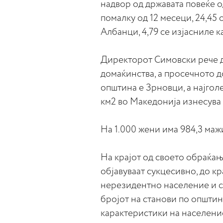
надвор од државата повеќе о
помалку од 12 месеци, 24,45 
Албанци, 4,79 се изјасниле ка
Директорот Симовски рече д
домаќинства, а просечното д
општина е Зрновци, а најгол
км2 во Македонија изнесува 7
На 1.000 жени има 984,3 маж
На крајот од своето обраќањ
објавуваат сукцесивно, до кр
нерезидентно население и сп
бројот на станови по општин
карактеристики на населени