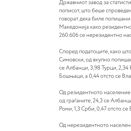
Државниот завод за статисти
пописот, што беше спроведен
говорат дека биле попишани в
Македонија како резидентно 
260.606 се нерезидентно на
Според податоците, како ш
Симовски, од вкупно попишан
се Албанци, 3,98 Турци, 2,34 
Бошњаци, а 0,44 отсто се Вла
Од резидентното население 
од граѓаните, 24,3 се Албанци
Роми, 1,3 Срби, 0,47 отсто се
Од нерезидентното населени