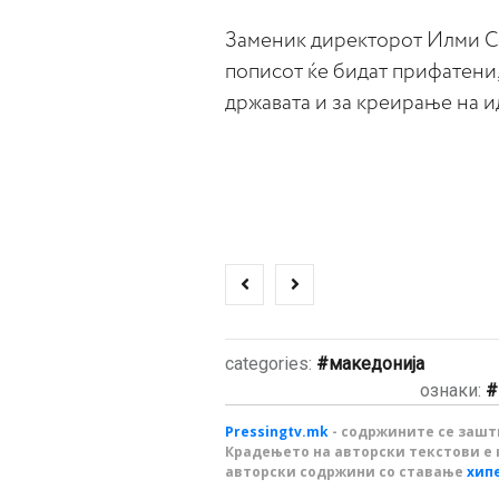
Заменик директорот Илми Се
пописот ќе бидат прифатени, 
државата и за креирање на и
categories:
македонија
ознаки:
Pressingtv.mk
- содржините се зашти
Крадењето на авторски текстови е 
авторски содржини со ставање
хип