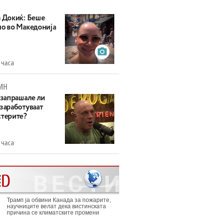
а Докиќ: Беше
но во Македонија
 часа
ИН
 запрашале ли
 заработуваат
стерите?
 часа