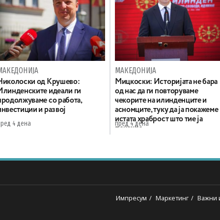
МАКЕДОНИЈА
МАКЕДОНИЈА
Николоски од Крушево:
Мицкоски: Историјата не бара
Илинденските идеали ги
од нас да ги повторуваме
продолжуваме со работа,
чекорите на илинденците и
инвестиции и развој
асномците, туку да ја покажеме
истата храброст што тие ја
пред 4 дена
пред 4 дена
покажаа
Импресум
Маркетинг
Важни 