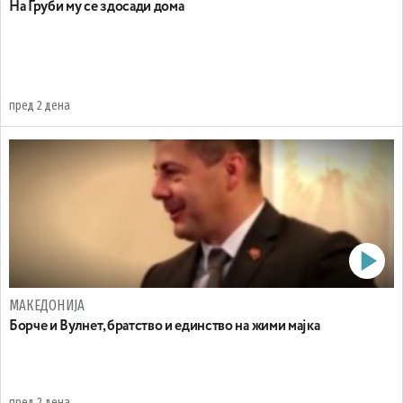
На Груби му се здосади дома
пред 2 дена
МАКЕДОНИЈА
Борче и Вулнет, братство и единство на жими мајка
пред 2 дена