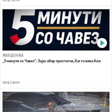
МАКЕДОНИЈА
„5 минути со Чавез“: Зајас абер пристигна, Хаг го вика Али
пред 3 дена