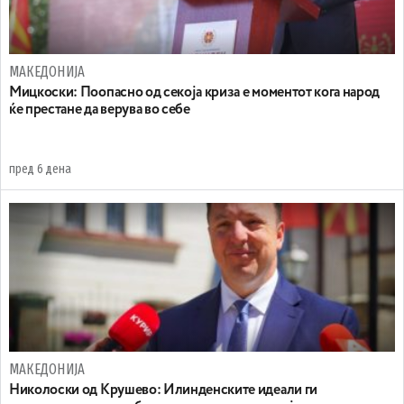
МАКЕДОНИЈА
Мицкоски: Поопасно од секоја криза е моментот кога народ
ќе престане да верува во себе
пред 6 дена
МАКЕДОНИЈА
Николоски од Крушево: Илинденските идеали ги