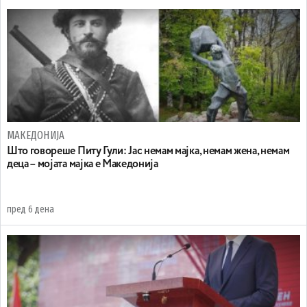
МАКЕДОНИЈА
Што говореше Питу Гули: Јас немам мајка, немам жена, немам
деца – мојата мајка е Македонија
пред 6 дена