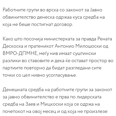
Работните групи во врска со законот за Јавно
обвинителство денеска одржаа куса средба на
која не беше постигнат договор.
Како што посочија министерката за правда Рената
Дескоска и пратеникот Антонио Милошоски од
ВМРО-ДПМНЕ, меѓу нив имаат суштински
разлики во ставовите и дека ќе остават простор во
партиите повторно да бидат разгледани сите
точки со цел нивно усогласување.
Денешната средба на работните групи за законот
за јавно обвинителство е прва по лидерската
средба на Заев и Мицкоски која се одржа на
почетокот на овој месец и од која не произлезе