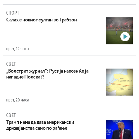
СПОРТ
Салах е новиот султан во Трабзон
пред 19 часа
СВЕТ
„Волстрит журнал“: Русија наесен ќе ја
нападне Полска?!
пред 20 часа
СВЕТ
Трамп нема да дава американски
државјанства само по раѓање