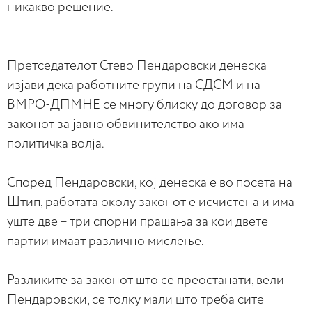
никакво решение.
Претседателот Стево Пендаровски денеска
изјави дека работните групи на СДСМ и на
ВМРО-ДПМНЕ се многу блиску до договор за
законот за јавно обвинителство ако има
политичка волја.
Според Пендаровски, кој денеска е во посета на
Штип, работата околу законот е исчистена и има
уште две – три спорни прашања за кои двете
партии имаат различно мислење.
Разликите за законот што се преостанати, вели
Пендаровски, се толку мали што треба сите