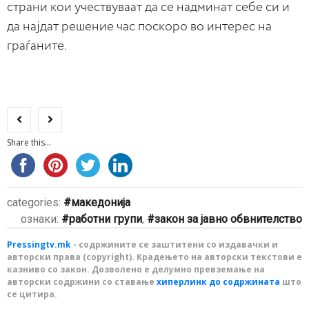
страни кои учествуваат да се надминат себе си и
да најдат решение час поскоро во интерес на
граѓаните.
Share this...
categories:
македонија
ознаки:
работни групи
,
закон за јавно обвнителство
Pressingtv.mk
- содржините се заштитени со издавачки и
авторски права (copyright). Крадењето на авторски текстови е
казниво со закон. Дозволено е делумно превземање на
авторски содржини со ставање
хиперлинк до содржината
што
се цитира.