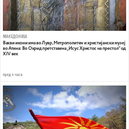
МАКЕДОНИЈА
Вакви икони има во Лувр, Метрополитен и христијански музеј
во Атина: Во Охрид претставена „Исус Христос на престол“ од
XIV век
пред 4 часа