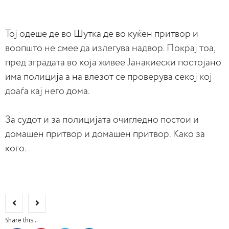
Тој одеше де во Шутка де во куќен притвор и
воопшто не смее да излегува надвор. Покрај тоа,
пред зградата во која живее Јанакиески постојано
има полиција а на влезот се проверува секој кој
доаѓа кај него дома.
За судот и за полицијата oчигледно постои и
домашен притвор и домашен притвор. Како за
кого.
Share this...