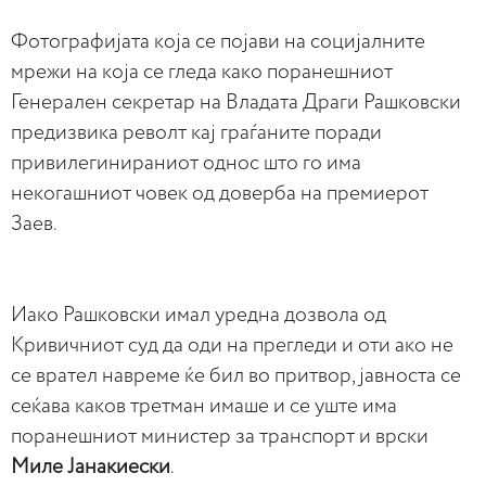
Фотографијата која се појави на социјалните
мрежи на која се гледа како поранешниот
Генерален секретар на Владата Драги Рашковски
предизвика револт кај граѓаните поради
привилегинираниот однос што го има
некогашниот човек од доверба на премиерот
Заев.
Иако Рашковски имал уредна дозвола од
Кривичниот суд да оди на прегледи и оти ако не
се врател навреме ќе бил во притвор, јавноста се
сеќава каков третман имаше и се уште има
поранешниот министер за транспорт и врски
Миле Јанакиески
.