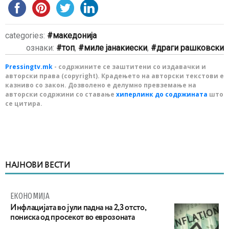
categories:
македонија
ознаки:
топ
,
миле јанакиески
,
драги рашковски
Pressingtv.mk
- содржините се заштитени со издавачки и
авторски права (copyright). Крадењето на авторски текстови е
казниво со закон. Дозволено е делумно превземање на
авторски содржини со ставање
хиперлинк до содржината
што
се цитира.
НАЈНОВИ ВЕСТИ
ЕКОНОМИЈА
Инфлацијата во јули падна на 2,3 отсто,
пониска од просекот во еврозоната