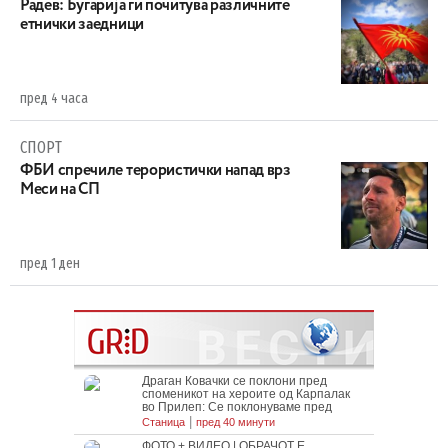
Радев: Бугарија ги почитува различните
етнички заедници
пред 4 часа
СПОРТ
ФБИ спречиле терористички напад врз
Меси на СП
пред 1 ден