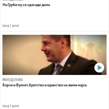
На Груби му се здосади дома
пред 2 дена
МАКЕДОНИЈА
Борче и Вулнет, братство и единство на жими мајка
пред 3 дена