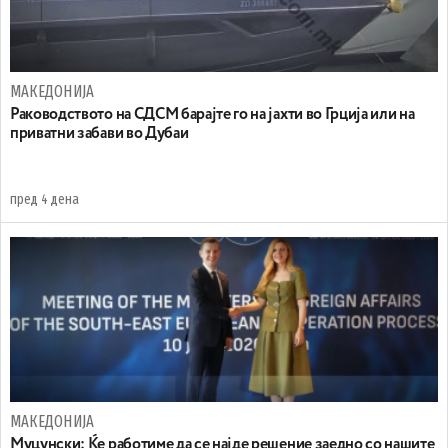
МАКЕДОНИЈА
Раководството на СДСМ барајте го на јахти во Грција или на
приватни забави во Дубаи
пред 4 дена
МАКЕДОНИЈА
Муцунски: Ќе работиме да се најде решение заедно со нашите