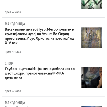
пред 4 часа
МАКЕДОНИЈА
Вакви икони има во Лувр, Метрополитен и
христијански музеј во Атина: Во Охрид
претставена „Исус Христос на престол“ од
XIV век
пред 4 часа
СПОРТ
Љубовницата на Инфантино добила чек со
шест цифри, првиот човек на ФИФА
демантира
пред 4 часа
МАКЕДОНИЈА