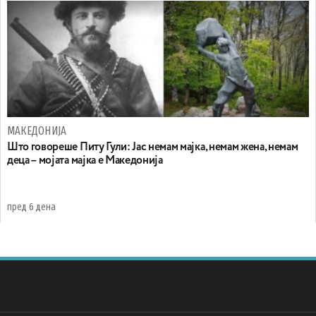
МАКЕДОНИЈА
Што говореше Питу Гули: Јас немам мајка, немам жена, немам
деца – мојата мајка е Македонија
пред 6 дена