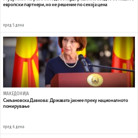
европски партнери, но не решение по секоја цена
пред 5 дена
МАКЕДОНИЈА
Сиљановска Давкова: Државата јакнее преку националното
помирување
пред 6 дена