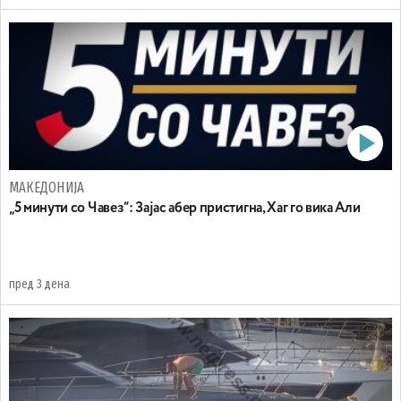
МАКЕДОНИЈА
„5 минути со Чавез“: Зајас абер пристигна, Хаг го вика Али
пред 3 дена