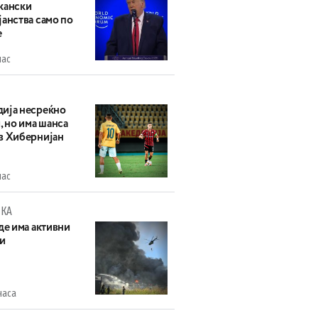
кански
анства само по
е
час
ија несреќно
, но има шанса
в Хибернијан
час
КА
де има активни
и
часа