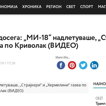
ОНОМИЈА
ХРОНИКА
РЕГИОН
СВЕТ
СПОРТ
МАГ
досега: „МИ-18“ надлетуваше, „С
еа по Криволак (ВИДЕО)
Share this...
19 / 17:26
НАЈНО
СВЕТ
Трамп 