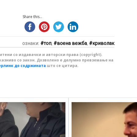
Share this...
ознаки:
топ
,
воена вежба
,
криволак
тени со издавачки и авторски права (copyright).
казниво со закон. Дозволено е делумно превземање на
ерлинк до содржината
што се цитира.