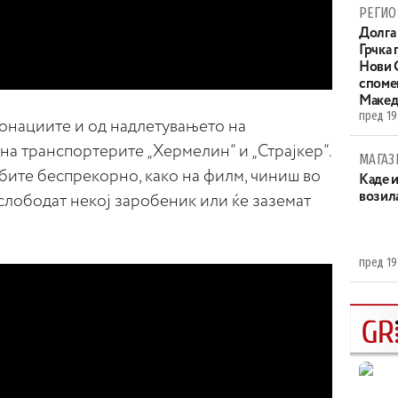
РЕГИО
Долга 
Грчка 
Нови С
споме
Макед
пред 19
тонациите и од надлетувањето на
 на транспортерите „Хермелин“ и „Страјкер“.
МАГАЗ
бите беспрекорно, како на филм, чиниш во
Каде 
возила
слободат некој заробеник или ќе заземат
пред 19