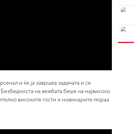
рсенал и ќе ја завршеа задачата и се
 Безбедноста на вежбата беше на највисоко
чително високите гости и новинарите мораа