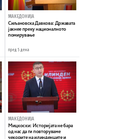
МАКЕДОНИЈА
Сиљановска Давкова: Државата
јакнее преку националното
помирување
пред 5 дена
МАКЕДОНИЈА
Мицкоски: Историјата не бара
од нас да ги повторуваме
чекорите на илинденците и