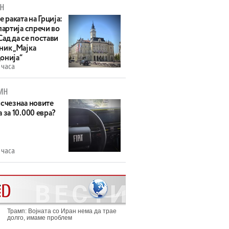
Н
е раката на Грција:
партија спречи во
ад да се постави
ник „Мајка
онија“
 часа
ИН
исчезнаа новите
 за 10.000 евра?
 часа