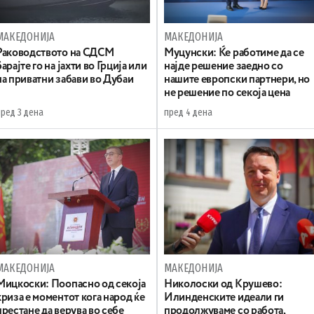
МАКЕДОНИЈА
МАКЕДОНИЈА
Раководството на СДСМ
Муцунски: Ќе работиме да се
барајте го на јахти во Грција или
најде решение заедно со
на приватни забави во Дубаи
нашите европски партнери, но
не решение по секоја цена
пред 3 дена
пред 4 дена
МАКЕДОНИЈА
МАКЕДОНИЈА
Мицкоски: Поопасно од секоја
Николоски од Крушево:
криза е моментот кога народ ќе
Илинденските идеали ги
престане да верува во себе
продолжуваме со работа,