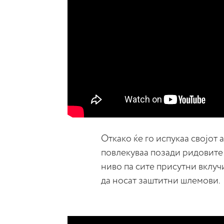
Откако ќе го испукаа својот а
повлекуваа позади ридовите
ниво па сите присутни вклу
да носат заштитни шлемови.