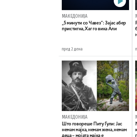
МАКЕДОНИЈА
„5 минути со Чавез“: Зајас абер
пристигна, Хаг го вика Али
пред 2 дена
МАКЕДОНИЈА
Што говореше Питу Гули: Јас
немам мајка, немам жена, немам
деца – мојата мајка е