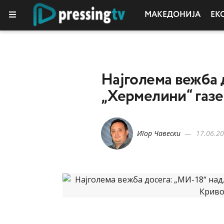
МАКЕДОНИЈА
ЕК
Најголема вежба 
„Хермелини“ газ
Игор Чавески
17.06.20