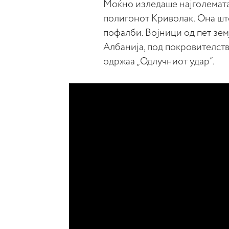
Моќно изледаше најголемата 
полигонот Криволак. Она што
пофалби. Војници од пет земј
Албанија, под покровителств
одржаа „Одлучниот удар“.