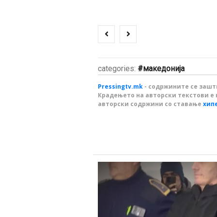
categories:
македонија
Pressingtv.mk
- содржините се зашти
Крадењето на авторски текстови е 
авторски содржини со ставање
хип