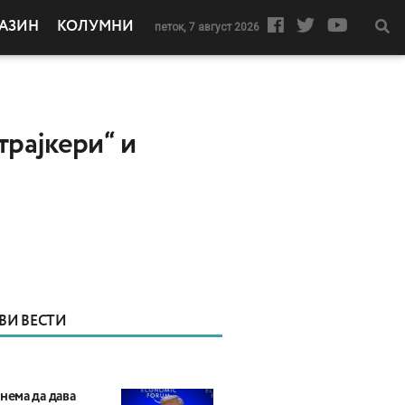
АЗИН
КОЛУМНИ
петок, 7 август 2026
трајкери“ и
ВИ ВЕСТИ
нема да дава