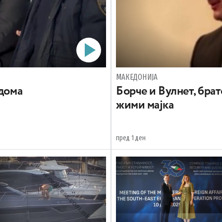
МАКЕДОНИЈА
 дома
Борче и Вулнет, брат
жими мајка
пред 1 ден