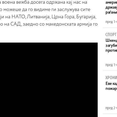
воена вежба досега одржана кај нас на
амери
државј
 можеше да го видиме ги заслужува сите
раѓањ
и на НАТО, Литванија, Црна Гора, Бугарија,
пред 1 
о на САД, заедно со македонската армија го
СПОРТ
Шкенд
загуби
проти
пред 1 
ХРОНИ
Eве ка
пожар
пред 2 