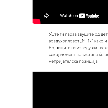
Уште ги параа звуците од де
воздухопловот „М-17“ како и
Војниците ги изведуваат веж
секој момент навистина ќе о
непријателска позиција.