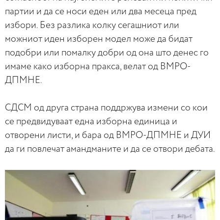
партии и да се носи еден или два месеца пред
избори. Без разлика колку сегашниот или
можниот иден изборен модел може да бидат
подобри или помалку добри од она што денес го
имаме како изборна пракса, велат од ВМРО-
ДПМНЕ.
СДСМ од друга страна поддржува измени со кои
се предвидуваат една изборна единица и
отворени листи, и бара од ВМРО-ДПМНЕ и ДУИ
да ги повлечат амандманите и да се отвори дебата.