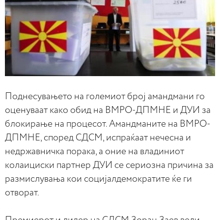
Поднесувањето на големиот број амандмани го
оценуваат како обид на ВМРО-ДПМНЕ и ДУИ за
блокирање на процесот. Амандманите на ВМРО-
ДПМНЕ, според СДСМ, испраќаат нечесна и
недржавничка порака, а оние на владиниот
колаициски партнер ДУИ се сериозна причина за
размислувања кои социјалдемократите ќе ги
отворат.