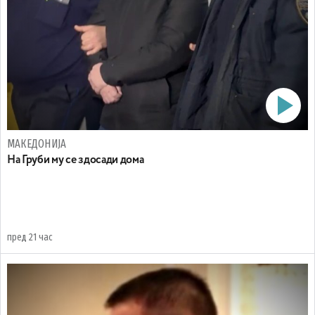
МАКЕДОНИЈА
На Груби му се здосади дома
пред 21 час