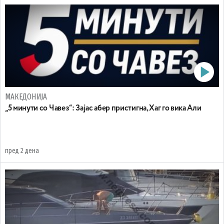
МАКЕДОНИЈА
„5 минути со Чавез“: Зајас абер пристигна, Хаг го вика Али
пред 2 дена