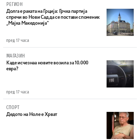
РЕГИОН
Долга е раката на Грција: Грчка партија
спречи во Нови Сад да се постави споменик
„Мајка Македонија“
пред 17 часа
МАГАЗИН
Каде исчезнаа новите возила за 10.000
евра?
пред 17 часа
СПОРТ
Дедото на Ноле е Хрват