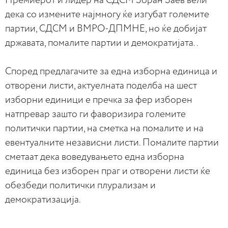
Премиерот и лидер на СДСМ Зоран Заев вели
дека со измените најмногу ќе изгубат големите
партии, СДСМ и ВМРО-ДПМНЕ, но ќе добијат
државата, помалите партии и демократијата..
Според предлагачите за една изборна единица и
отворени листи, актуелната поделба на шест
изборни единици е пречка за фер изборен
натпревар зашто ги фаворизира големите
политички партии, на сметка на помалите и на
евентуалните независни листи. Помалите партии
сметаат дека воведувањето една изборна
единица без изборен праг и отворени листи ќе
обезбеди политички плурализам и
демократизација.