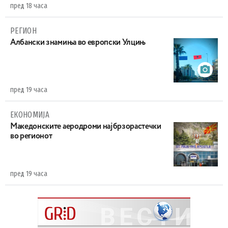
пред 18 часа
РЕГИОН
Aлбански знамиња во европски Улцињ
пред 19 часа
ЕКОНОМИЈА
Maкедонските аеродроми најбрзорастечки
во регионот
пред 19 часа