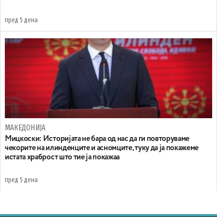
пред 5 дена
МАКЕДОНИЈА
Мицкоски: Историјата не бара од нас да ги повторуваме
чекорите на илинденците и асномците, туку да ја покажеме
истата храброст што тие ја покажаа
пред 5 дена