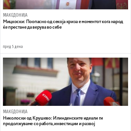
МАКЕДОНИЈА
Мицкоски: Поопасно од секоја криза е моментот кога народ
ќе престане да верува во себе
пред 5 дена
МАКЕДОНИЈА
Николоски од Крушево: Илинденските идеали ги
продолжуваме со работа, инвестиции и развој