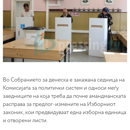
Во Собранието за денеска е закажана седница на
Комисијата за политички систем и односи меѓу
заедниците на која треба да почне амандманската
расправа за предлог-измените на Изборниот
законик, кои предвидуваат една изборна единица
и отворени листи.