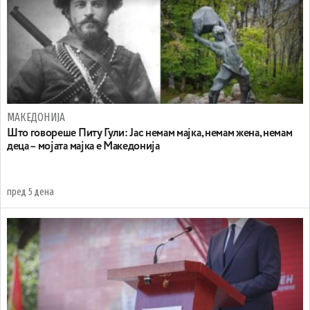
МАКЕДОНИЈА
Што говореше Питу Гули: Јас немам мајка, немам жена, немам
деца – мојата мајка е Македонија
пред 5 дена