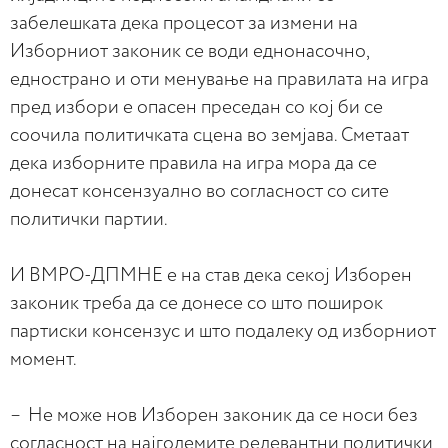
забелешката дека процесот за измени на
Изборниот законик се води еднонасочно,
еднострано и оти менување на правилата на игра
пред избори е опасен преседан со кој би се
соочила политичката сцена во земјава. Сметаат
дека изборните правила на игра мора да се
донесат консензуално во согласност со сите
политички партии.
И ВМРО-ДПМНЕ е на став дека секој Изборен
законик треба да се донесе со што поширок
партиски консензус и што подалеку од изборниот
момент.
– Не може нов Изборен законик да се носи без
согласност на најголемите релевантни политички