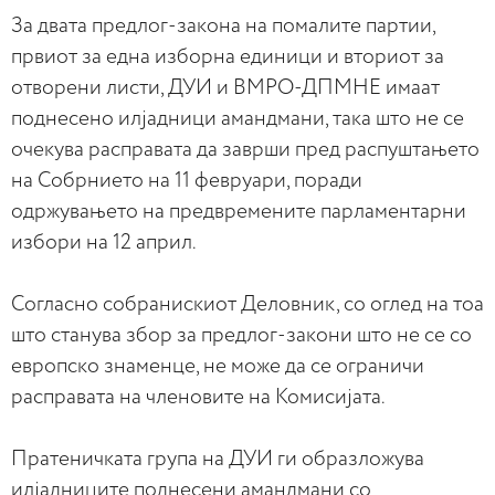
За двата предлог-закона на помалите партии,
првиот за една изборна единици и вториот за
отворени листи, ДУИ и ВМРО-ДПМНЕ имаат
поднесено илјадници амандмани, така што не се
очекува расправата да заврши пред распуштањето
на Собрнието на 11 февруари, поради
одржувањето на предвремените парламентарни
избори на 12 април.
Согласно собранискиот Деловник, со оглед на тоа
што станува збор за предлог-закони што не се со
европско знаменце, не може да се ограничи
расправата на членовите на Комисијата.
Пратеничката група на ДУИ ги образложува
илјадниците поднесени амандмани со