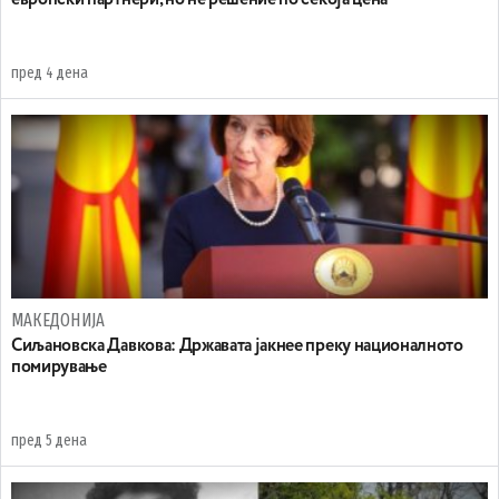
европски партнери, но не решение по секоја цена
пред 4 дена
МАКЕДОНИЈА
Сиљановска Давкова: Државата јакнее преку националното
помирување
пред 5 дена