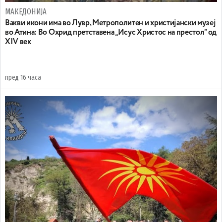
МАКЕДОНИЈА
Вакви икони има во Лувр, Метрополитен и христијански музеј
во Атина: Во Охрид претставена „Исус Христос на престол“ од
XIV век
пред 16 часа