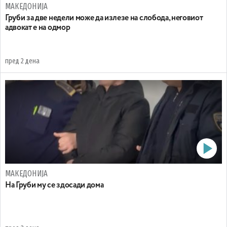
МАКЕДОНИЈА
Груби за две недели може да излезе на слобода, неговиот
адвокат е на одмор
пред 2 дена
МАКЕДОНИЈА
На Груби му се здосади дома