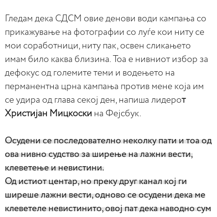
Гледам дека СДСМ овие денови води кампања со
прикажување на фотографии со луѓе кои ниту се
мои соработници, ниту пак, освен сликањето
имам било каква близина. Тоа е нивниот избор за
дефокус од големите теми и водењето на
перманентна црна кампања против мене која им
се удира од глава секој ден, напиша лидеро
т
Христијан Мицкоски
на Фејсбук.
Осудени се последователно неколку пати и тоа од
ова нивно судство за ширење на лажни вести,
клеветење и невистини.
Од истиот центар, но преку друг канал кој ги
ширеше лажни вести, одново се осудени дека ме
клеветеле невистинито, овој пат дека наводно сум