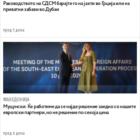
Раководството на СДСМ барајте го на јахти во Грција или на
приватни забави во Дубаи
пред 5 дена
МАКЕДОНИЈА
Муцунски: Ќе работиме да се најде решение заедно со нашите
европски партнери, но не решение по секоја цена
пред 6 дена