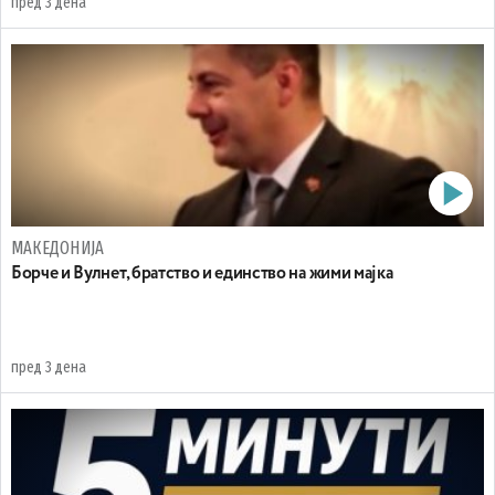
пред 3 дена
МАКЕДОНИЈА
Борче и Вулнет, братство и единство на жими мајка
пред 3 дена