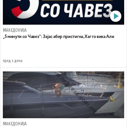
МАКЕДОНИЈА
„5 минути со Чавез“: Зајас абер пристигна, Хаг го вика Али
пред 4 дена
МАКЕДОНИЈА