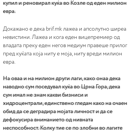
купил и реновирал куќа во Козле од еден милион
евра.
Докажано е дека brif.mk лажеа и апсолутно ширеа
невистини. Лажеа и кога еден вицепремиер од
владата преку еден негов медиум правеше прилог
пред куќата која ниту е моја, ниту вреди милион
евра.
На оваа и на милион други лаги, како онаа дека
наводно сум поседувал куќа во Црна Гора, дека
сум имал не знам какви бизниси и
хидроцентрали, единствено гледам како на очаен
обид да се деградира мојата личност и да се
дефокусира вниманието од нивната
неспособност. Колку тие се по злобни во лагите