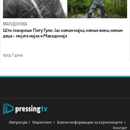
МАКЕДОНИЈА
Што говореше Питу Гули: Јас немам мајка, немам жена, немам
деца – мојата мајка е Македонија
пред 7 дена
Импресум
Маркетинг
Важни информации за корисниците
Контакт