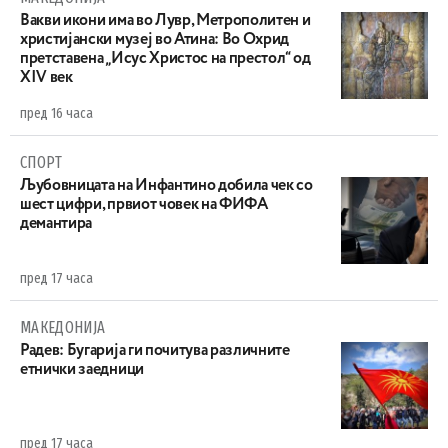
Вакви икони има во Лувр, Метрополитен и
христијански музеј во Атина: Во Охрид
претставена „Исус Христос на престол“ од
XIV век
пред 16 часа
СПОРТ
Љубовницата на Инфантино добила чек со
шест цифри, првиот човек на ФИФА
демантира
пред 17 часа
МАКЕДОНИЈА
Радев: Бугарија ги почитува различните
етнички заедници
пред 17 часа