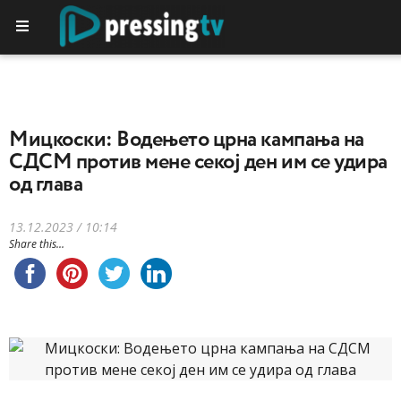
Mицкоски: Водењето црна кампања на
СДСM против мене секој ден им се удира
од глава
13.12.2023 / 10:14
Share this...