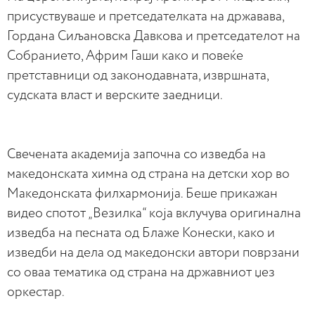
присуствуваше и претседателката на државава,
Гордана Сиљановска Давкова и претседателот на
Собранието, Африм Гаши како и повеќе
претставници од законодавната, извршната,
судската власт и верските заедници.
Свечената академија започна со изведба на
македонската химна од страна на детски хор во
Македонската филхармонија. Беше прикажан
видео спотот „Везилка“ која вклучува оригинална
изведба на песната од Блаже Конески, како и
изведби на дела од македонски автори поврзани
со оваа тематика од страна на државниот џез
оркестар.