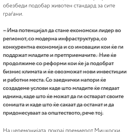
обезбеди подобар животен стандард за сите
граѓани.
– Има потенцијал да стане економски лидер во
регионот, со модерна инфраструктура, со
конкурентна економија и со иновации кои ќе ги
поддржат младите и претприемачите. Ние ќе
продолжиме со реформи кои ќе ја подобрат
бизнис климата и ќе овозможат нови инвестиции
и работни места. Со заеднички напори ќе
создадеме услови каде што младите ќе гледаат
иднина, каде што ќе можат да ги остварат своите
соништа и каде што ќе сакаат да останат и да
придонесуваат за општеството, рече тој.
На церемонијата, покрај премиерот Мицкоски,