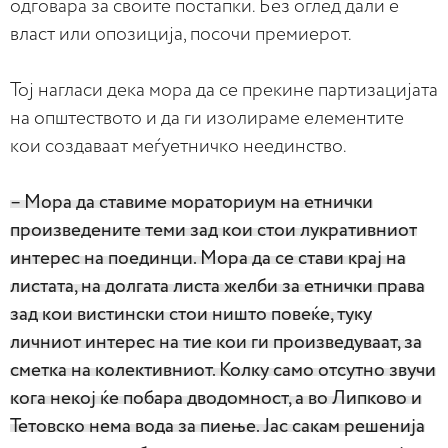
одговара за своите постапки. Без оглед дали е
власт или опозиција, посочи премиерот.
Тој нагласи дека мора да се прекине партизацијата
на општеството и да ги изолираме елементите
кои создаваат меѓуетничко неединство.
– Мора да ставиме мораториум на етнички
произведените теми зад кои стои лукративниот
интерес на поединци. Мора да се стави крај на
листата, на долгата листа желби за етнички права
зад кои вистински стои ништо повеќе, туку
личниот интерес на тие кои ги произведуваат, за
сметка на колективниот. Колку само отсутно звучи
кога некој ќе побара дводомност, а во Липково и
Тетовско нема вода за пиење. Јас сакам решенија