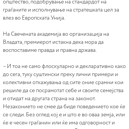
општество, подобрување на стандардот на
граѓаните и исполнување на стратешката цел за
влез во Европската Унија.
На Свечената академија во организација на
Владата, премиерот истакна дека мора да
воспоставиме правда и правна држава.
– И тоа не само флоскуларно и декларативно како
до сега, туку суштински преку лични примери и
колективни откажувања од сите оние срамни кои
решиле да се посрамотат себе и своите семејства
и отидат на другата страна на законот.
Незаконието не смее да биде поведението кое ќе
се следи. Без оглед кој е и што е во оваа земја, или
ќе е чесен граѓанин или ќе има одговорност и