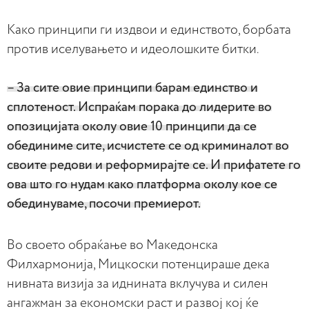
Како принципи ги издвои и единството, борбата
против иселувањето и идеолошките битки.
– За сите овие принципи барам единство и
сплотеност. Испраќам порака до лидерите во
опозицијата околу овие 10 принципи да се
обединиме сите, исчистете се од криминалот во
своите редови и реформирајте се. И прифатете го
ова што го нудам како платформа околу кое се
обединуваме, посочи премиерот.
Во своето обраќање во Македонска
Филхармонија, Мицкоски потенцираше дека
нивната визија за иднината вклучува и силен
ангажман за економски раст и развој кој ќе