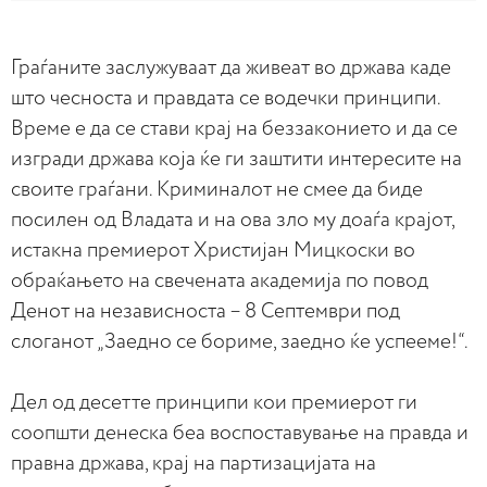
Граѓаните заслужуваат да живеат во држава каде
што чесноста и правдата се водечки принципи.
Време е да се стави крај на беззаконието и да се
изгради држава која ќе ги заштити интересите на
своите граѓани. Криминалот не смее да биде
посилен од Владата и на ова зло му доаѓа крајот,
истакна премиерот Христијан Мицкоски во
обраќањето на свечената академија по повод
Денот на независноста – 8 Септември под
слоганот „Заедно се бориме, заедно ќе успееме!“.
Дел од десетте принципи кои премиерот ги
соопшти денеска беа воспоставување на правда и
правна држава, крај на партизацијата на