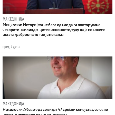
МАКЕДОНИЈА
Мицкоски: Историјата не бара од нас да ги повторуваме
чекорите на илинденците и асномците, туку да ја покажеме
истата храброст што тие ја покажаа
пред 4 дена
МАКЕДОНИЈА
Николоски:Убаво е да се видат 47 среќни семејства, со овие
проекти решаваме животни прашања