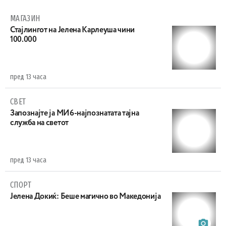
МАГАЗИН
Стајлингот на Јелена Карлеуша чини
100.000
пред 13 часа
СВЕТ
Запознајте ја МИ6-најпознатата тајна
служба на светот
пред 13 часа
СПОРТ
Јелена Докиќ: Беше магично во Македонија