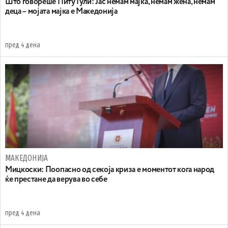
Што говореше Питу Гули: Јас немам мајка, немам жена, немам
деца – мојата мајка е Македонија
пред 4 дена
МАКЕДОНИЈА
Мицкоски: Поопасно од секоја криза е моментот кога народ
ќе престане да верува во себе
пред 4 дена