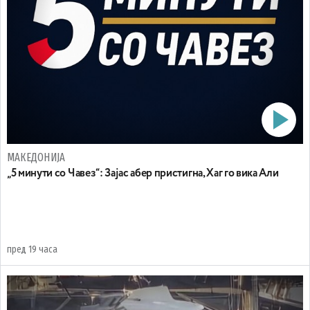
МАКЕДОНИЈА
„5 минути со Чавез“: Зајас абер пристигна, Хаг го вика Али
пред 19 часа