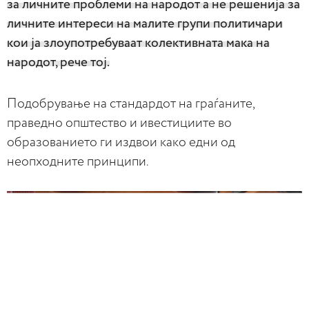
за личните проблеми на народот а не решенија за
личните интереси на малите групи политичари
кои ја злоупотребуваат колективната мака на
народот, рече тој.
Подобрување на стандардот на граѓаните,
праведно општество и ивестициите во
образованието ги издвои како едни од
неопходните принципи.