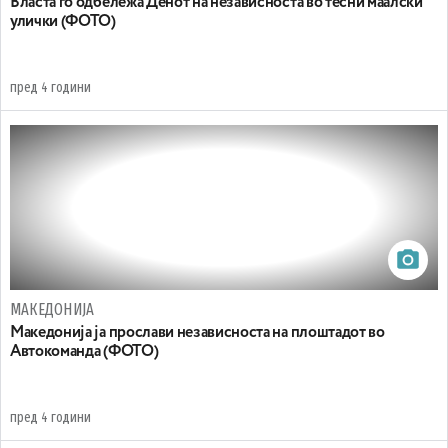
Власта го одбележа Денот на независноста во тесни маалски
улички (ФОТО)
пред 4 години
МАКЕДОНИЈА
Maкедонија ја прослави независноста на плоштадот во
Автокоманда (ФОТО)
пред 4 години