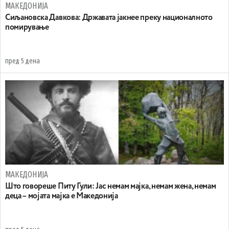
МАКЕДОНИЈА
Сиљановска Давкова: Државата јакнее преку националното
помирување
пред 5 дена
МАКЕДОНИЈА
Што говореше Питу Гули: Јас немам мајка, немам жена, немам
деца – мојата мајка е Македонија