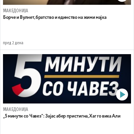
МАКЕДОНИЈА
Борче и Вулнет, братство и единство на жими мајка
пред 2 дена
МАКЕДОНИЈА
„5 минути со Чавез“: Зајас абер пристигна, Хаг го вика Али