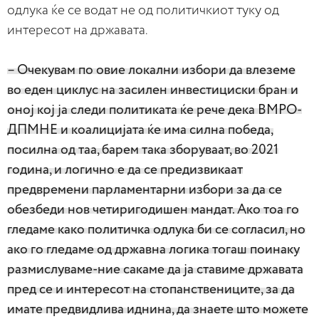
одлука ќе се водат не од политичкиот туку од
интересот на државата.
– Очекувам по овие локални избори да влеземе
во еден циклус на засилен инвестициски бран и
оној кој ја следи политиката ќе рече дека ВМРО-
ДПМНЕ и коалицијата ќе има силна победа,
посилна од таа, барем така зборуваат, во 2021
година, и логично е да се предизвикаат
предвремени парламентарни избори за да се
обезбеди нов четиригодишен мандат. Ако тоа го
гледаме како политичка одлука би се согласил, но
ако го гледаме од државна логика тогаш поинаку
размислуваме-ние сакаме да ја ставиме државата
пред се и интересот на стопанствениците, за да
имате предвидлива иднина, да знаете што можете