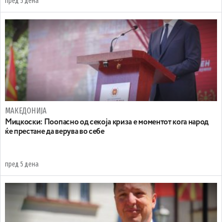
пред 5 дена
МАКЕДОНИЈА
Мицкоски: Поопасно од секоја криза е моментот кога народ
ќе престане да верува во себе
пред 5 дена