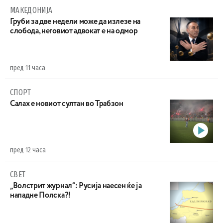
МАКЕДОНИЈА
Груби за две недели може да излезе на
слобода, неговиот адвокат е на одмор
пред 11 часа
СПОРТ
Салах е новиот султан во Трабзон
пред 12 часа
СВЕТ
„Волстрит журнал“: Русија наесен ќе ја
нападне Полска?!