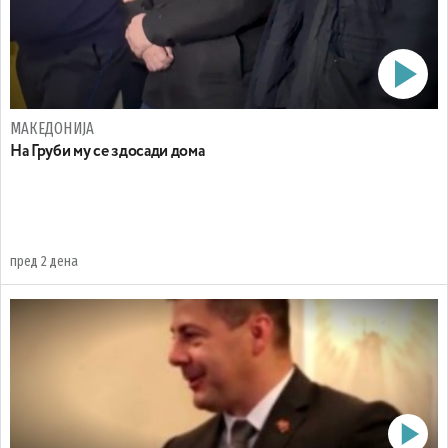
МАКЕДОНИЈА
На Груби му се здосади дома
пред 2 дена