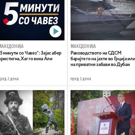
МАКЕДОНИЈА
МАКЕДОНИЈА
„5 минути со Чавез“: Зајас абер
Раководството на СДСМ
пристигна, Хаг го вика Али
барајте го на јахти во Грција ил
на приватни забави во Дубаи
пред 2 дена
пред 3 дена