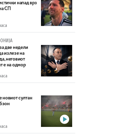
истички напад врз
на СП
часа
ОНИЈА
за две недели
а излезе на
да, неговиот
т е на одмор
часа
е новиот султан
абзон
часа