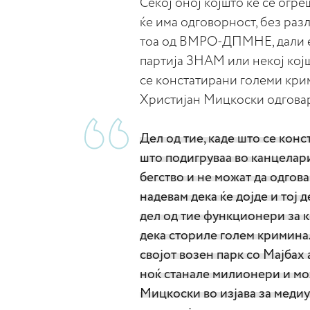
Секој оној којшто ќе се огр
ќе има одговорност, без разл
тоа од ВМРО-ДПМНЕ, дали е
партија ЗНАМ или некој кој
се констатирани големи кри
Христијан Мицкоски одговар
Дел од тие, каде што се кон
што подигруваа во канцелари
бегство и не можат да одгов
надевам дека ќе дојде и тој д
дел од тие функционери за 
дека сториле голем криминал
својот возен парк со Мајбах
ноќ станале милионери и мож
Мицкоски во изјава за медиу