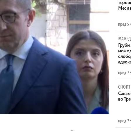
терор
Меси 
пред 5 
МАКЕД
Груби 
може д
слобо
адвока
пред 7 
СПОРТ
Салах 
во Тр
пред 7 