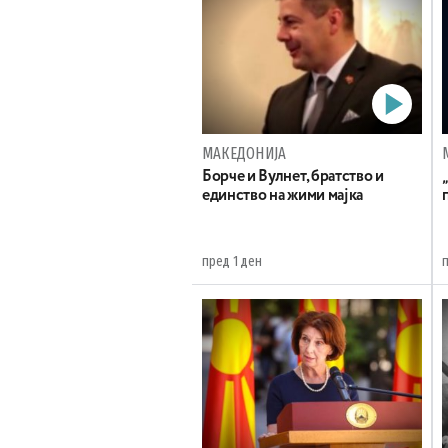
МАКЕДОНИЈА
Борче и Вулнет, братство и
единство на жими мајка
пред 1 ден