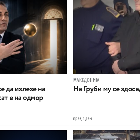
МАКЕДОНИЈА
е да излезе на
На Груби му се здос
ат е на одмор
пред 1 ден