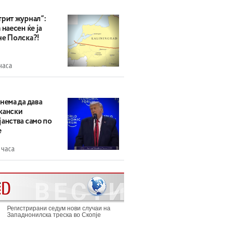
трит журнал“:
 наесен ќе ја
не Полска?!
часа
нема да дава
кански
анства само по
е
 часа