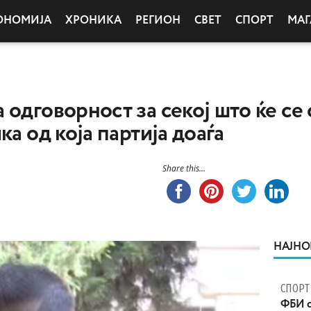
ОНОМИЈА
ХРОНИКА
РЕГИОН
СВЕТ
СПОРТ
МАГ
 одговорност за секој што ќе се
ка од која партија доаѓа
Share this...
НАЈНО
СПОРТ
ФБИ с