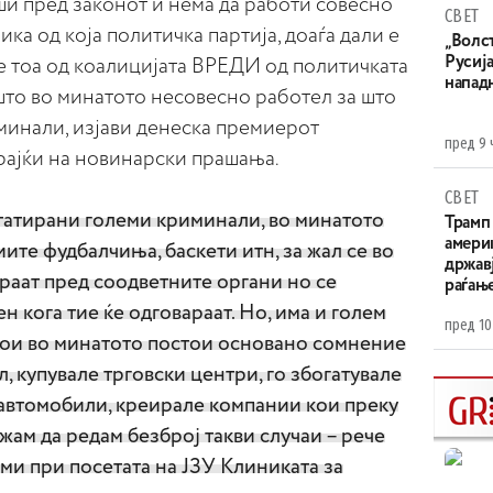
еши пред законот и нема да работи совесно
СВЕТ
ика од која политичка партија, доаѓа дали е
„Волс
Русија
 тоа од коалицијата ВРЕДИ од политичката
напад
што во минатото несовесно работел за што
минали, изјави денеска премиерот
пред 9 
ајќи на новинарски прашања.
СВЕТ
статирани големи криминали, во минатото
Трамп 
амери
ите фудбалчиња, баскети итн, за жал се во
државј
араат пред соодветните органи но се
раѓањ
ен кога тие ќе одговараат. Но, има и голем
пред 10
кои во минатото постои основано сомнение
, купувале трговски центри, го збогатувале
 автомобили, креирале компании кои преку
ам да редам безброј такви случаи – рече
ми при посетата на ЈЗУ Клиниката за