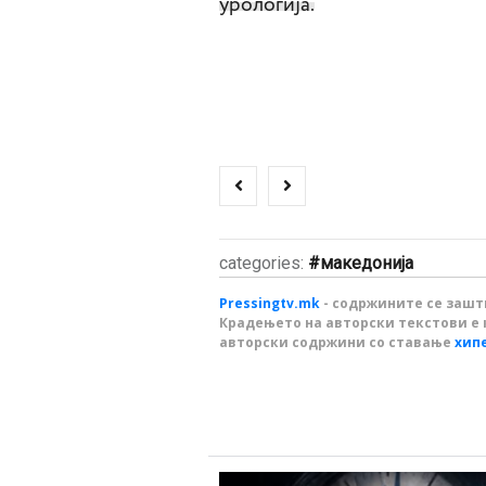
урологија.
categories:
македонија
Pressingtv.mk
- содржините се зашти
Крадењето на авторски текстови е 
авторски содржини со ставање
хип