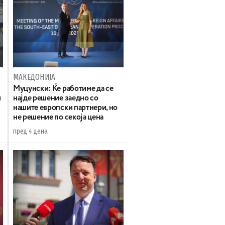
МАКЕДОНИЈА
Муцунски: Ќе работиме да се
и
најде решение заедно со
нашите европски партнери, но
не решение по секоја цена
пред 4 дена