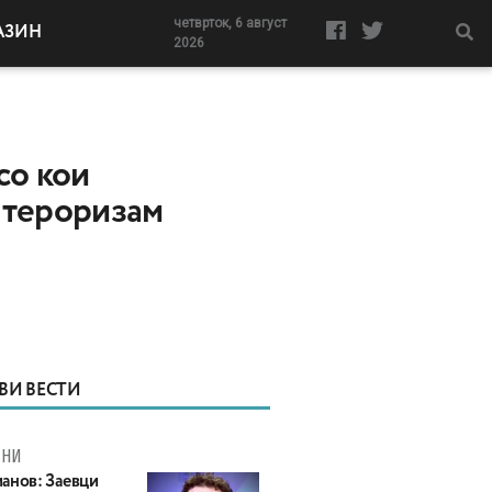
четврток, 6 август
АЗИН
2026
со кои
 тероризам
ВИ ВЕСТИ
МНИ
анов: Заевци