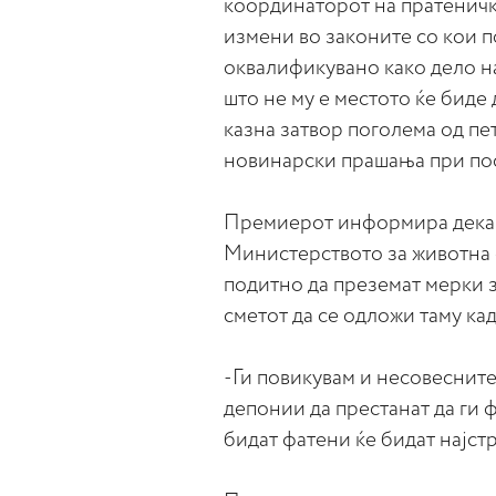
координаторот на пратенич
измени во законите со кои 
оквалификувано како дело на
што не му е местото ќе биде 
казна затвор поголема од пе
новинарски прашања при пос
Премиерот информира дека у
Министерството за животна 
подитно да преземат мерки 
сметот да се одложи таму кад
-Ги повикувам и несовесните
депонии да престанат да ги 
бидат фатени ќе бидат најст