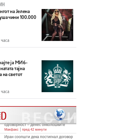
ИН
нгот на Јелена
уша чини 100.000
 часа
најте ја МИ6-
натата тајна
 на светот
 часа