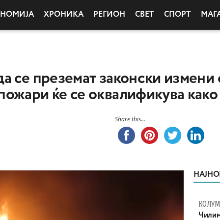
ОНОМИЈА
ХРОНИКА
РЕГИОН
СВЕТ
СПОРТ
МАГ
а се преземат законски измени 
ожари ќе се оквалификува како
Share this...
НАЈНО
КОЛУ
Чилим