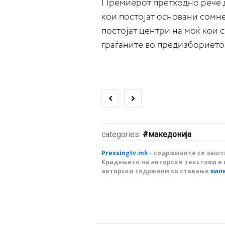
Премиерот претходно рече д
кои постојат основани сомне
постојат центри на моќ кои с
граѓаните во предизборието
categories:
македонија
Pressingtv.mk
- содржините се зашти
Крадењето на авторски текстови е 
авторски содржини со ставање
хип