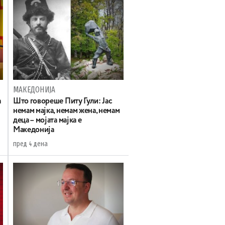
МАКЕДОНИЈА
а
Што говореше Питу Гули: Јас
немам мајка, немам жена, немам
деца – мојата мајка е
Македонија
пред 4 дена