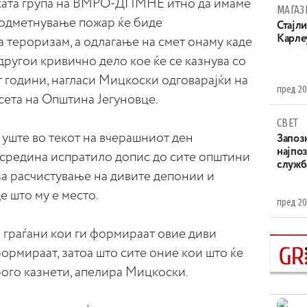
ката група на ВМРО-ДПМНЕ итно да имаме
МАГАЗ
подметнување пожар ќе биде
Стајли
Карле
 тероризам, а одлагање на смет онаму каде
другои кривично дело кое ќе се казнува со
т години, нагласи Мицкоски одговарајќи на
пред 20
ета на Општина Јегуновце.
СВЕТ
ште во текот на вчерашниот ден
Запоз
најпоз
средина испратило допис до сите општини
служба
за расчистување на дивите депонии и
е што му е место.
пред 20
 граѓани кои ги формираат овие диви
формираат, затоа што сите оние кои што ќе
рого казнети, апелира Мицкоски.