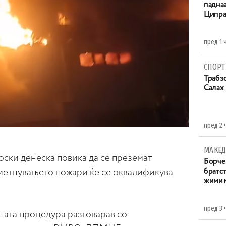
паднаа
Ципра
пред 1 
СПОРТ
Трабзо
Салах
пред 2 
МАКЕД
ки денеска повика да се преземат
Борче 
метнувањето пожари ќе се оквалификува
братст
жими 
пред 3 
ната процедура разговарав со