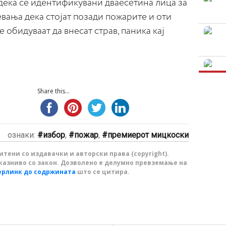
ека се идентификувани дваесетина лица за
вања дека стојат позади пожарите и оти
е обидуваат да внесат страв, паника кај
Share this...
ознаки:
избор
,
пожар
,
премиерот мицкоски
тени со издавачки и авторски права (copyright).
казниво со закон. Дозволено е делумно превземање на
ерлинк до содржината
што се цитира.