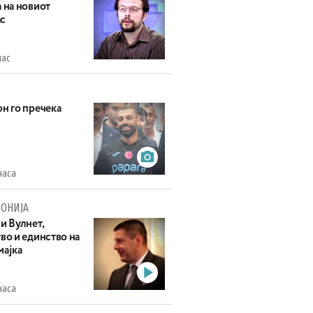
 на новиот
с
час
н го пречека
часа
ОНИЈА
и Вулнет,
во и единство на
мајка
часа