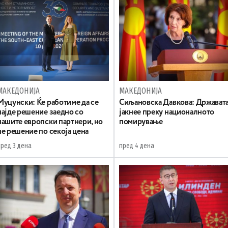
МАКЕДОНИЈА
МАКЕДОНИЈА
Муцунски: Ќе работиме да се
Сиљановска Давкова: Држават
најде решение заедно со
јакнее преку националното
нашите европски партнери, но
помирување
не решение по секоја цена
пред 3 дена
пред 4 дена