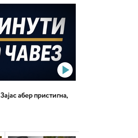
 Зајас абер пристигна,