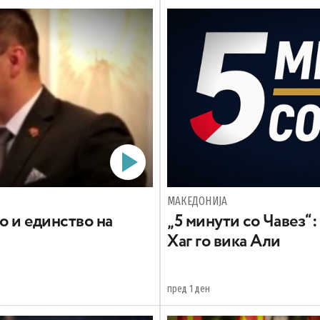
МАКЕДОНИЈА
о и единство на
„5 минути со Чавез“:
Хаг го вика Али
пред 1 ден