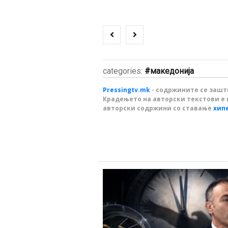
categories:
македонија
Pressingtv.mk
- содржините се зашти
Крадењето на авторски текстови е 
авторски содржини со ставање
хип