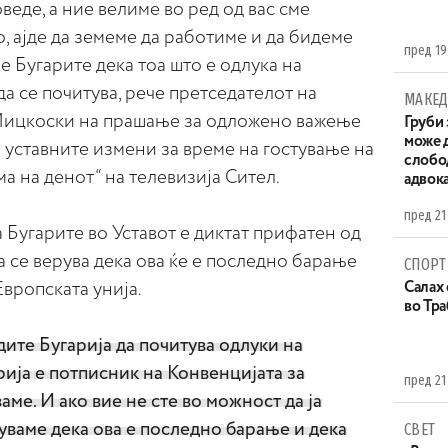
оведе, а ние велиме во ред од вас сме
, ајде да земеме да работиме и да бидеме
пред 19
е Бугарите дека тоа што е одлука на
да се почитува, рече претседателот на
МАКЕД
цкоски на прашање за одложено важење
Груби 
може д
 уставните измени за време на гостување на
слобо
а на денот“ на телевизија Сител.
адвока
пред 21
 Бугарите во Уставот е диктат прифатен од
а се верува дека ова ќе е последно барање
СПОРТ
Европската унија.
Салах 
во Тр
дите Бугарија да почитува одлуки на
рија е потписник на Конвенцијата за
пред 21
аме. И ако вие не сте во можност да ја
руваме дека ова е последно барање и дека
СВЕТ