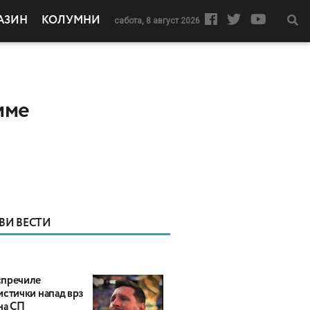
АЗИН
КОЛУМНИ
сабота, 8 август 2026
име
ВИ ВЕСТИ
пречиле
истички напад врз
на СП