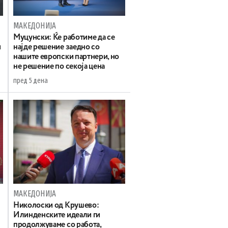
МАКЕДОНИЈА
Муцунски: Ќе работиме да се
и
најде решение заедно со
нашите европски партнери, но
не решение по секоја цена
пред 5 дена
МАКЕДОНИЈА
а
Николоски од Крушево:
Илинденските идеали ги
продолжуваме со работа,