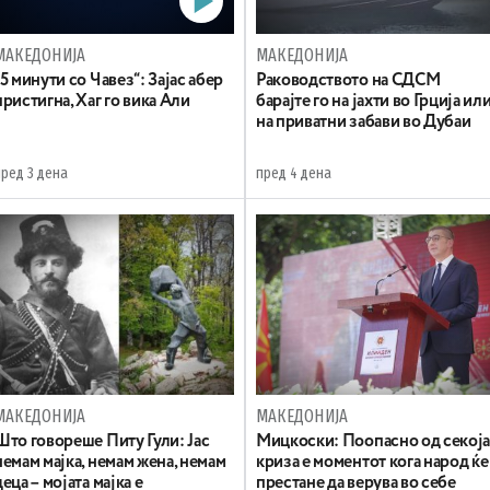
МАКЕДОНИЈА
МАКЕДОНИЈА
„5 минути со Чавез“: Зајас абер
Раководството на СДСМ
пристигна, Хаг го вика Али
барајте го на јахти во Грција ил
на приватни забави во Дубаи
пред 3 дена
пред 4 дена
МАКЕДОНИЈА
МАКЕДОНИЈА
Што говореше Питу Гули: Јас
Мицкоски: Поопасно од секој
немам мајка, немам жена, немам
криза е моментот кога народ ќе
деца – мојата мајка е
престане да верува во себе