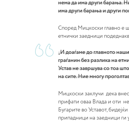
нема да има други барања. Н
има други барања и други п
Според Мицкоски главно е шт
етнички заедници подеднакв
„И доаѓаме до главното нашио
граѓанин без разлика на етн
Устав не завршува со тоа што
на сите. Ние многу проголта
Мицкоски заклучи дека внесот
прифати оваа Влада и оти не
Бугарите во Уставот, бидејќи
припадници на заедници ги у