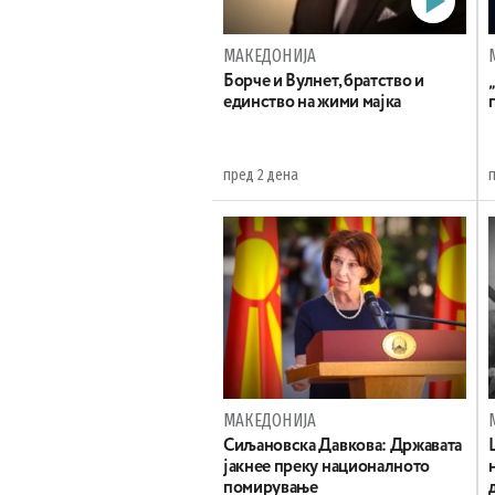
МАКЕДОНИЈА
Борче и Вулнет, братство и
единство на жими мајка
пред 2 дена
МАКЕДОНИЈА
Сиљановска Давкова: Државата
јакнее преку националното
помирување