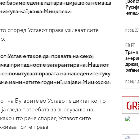
„Волс
ие бараме еден вид гаранција дека нема да
Русија
онижувања“, кажа Мицкоски.
напад
о според Уставот права уживаат сите
пред 23
о.
СВЕТ
Трамп 
т Устав е таков да правата на секој
амери
ичка припадност е загарантирана. Нашиот
државј
раѓањ
 се почитуваат правата на наведените туку
пред 1 
вме изминатите години“, изјави Мицкоски.
 на Бугарите во Уставот е диктат кој го
 ја гледа потребата за внесување на
 како што рече според Уставот сите
живаат сите права.