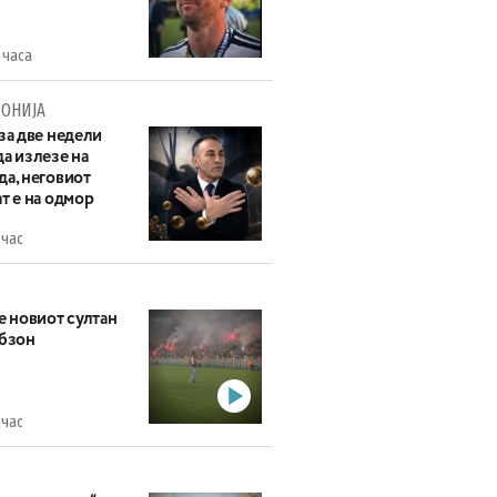
 часа
ОНИЈА
за две недели
а излезе на
да, неговиот
т е на одмор
 час
е новиот султан
абзон
 час