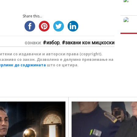
Share this...
ознаки:
избор
,
закани кон мицкоски
тени со издавачки и авторски права (copyright).
казниво со закон. Дозволено е делумно превземање на
ерлинк до содржината
што се цитира.