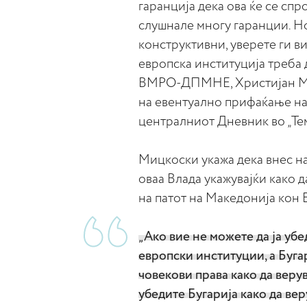
гаранција дека ова ќе се спр
слушнале многу гаранции. Но
конструктивни, уверете ги ви
европска институција треба 
ВМРО-ДПМНЕ, Христијан Ми
на евентуално прифаќање на
централниот Дневник во „Тем
Мицкоски укажа дека внес на
оваа Влада укажувајќи како д
на патот на Mакедонија кон 
„Ако вие не можете да ја убе
европски институции, а Буга
човекови права како да верув
убедите Бугарија како да ве