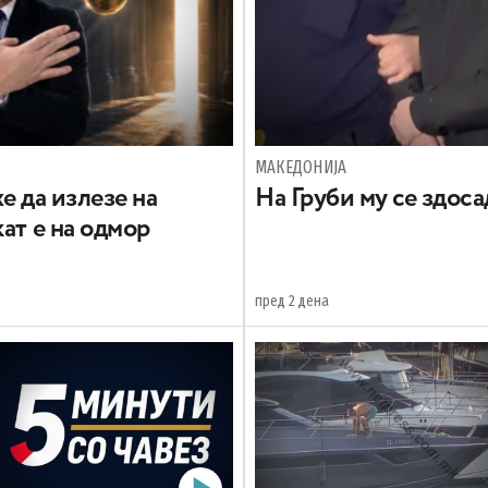
МАКЕДОНИЈА
е да излезе на
На Груби му се здос
ат е на одмор
пред 2 дена