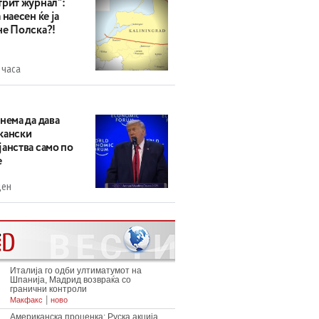
трит журнал“:
 наесен ќе ја
не Полска?!
 часа
нема да дава
кански
анства само по
е
ден