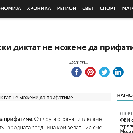
ОНОМИЈА
ХРОНИКА
РЕГИОН
СВЕТ
СПОРТ
МАГ
ки диктат не можеме да прифат
Share this...
НАЈНО
СПОРТ
да прифатиме
. Од друга страна ги гледаме
ФБИ с
терор
ѓународната заедница кои велат ние сме
Меси 