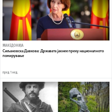
МАКЕДОНИЈА
Сиљановска Давкова: Државата јакнее преку националното
помирување
пред 1 нед.