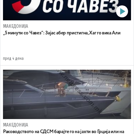
МАКЕДОНИЈА
„5 минути со Чавез“: Зајас абер пристигна, Хаг го вика Али
пред 4 дена
МАКЕДОНИЈА
Раководството на СДСМ барајте го на јахти во Грција или на