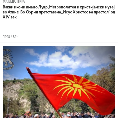
МАКЕДОНИЈА
Вакви икони има во Лувр, Метрополитен и христијански музеј
во Атина: Во Охрид претставена „Исус Христос на престол“ од
XIV век
пред 1 ден