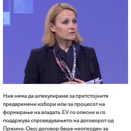
Ние нема да шпекулираме за претстојните
предвремени избори или за процесот на
формирање на владата. ЕУ го олесни и го
поддржува спроведувањето на договорот од
Пржино. Овој договор беше неопходен за