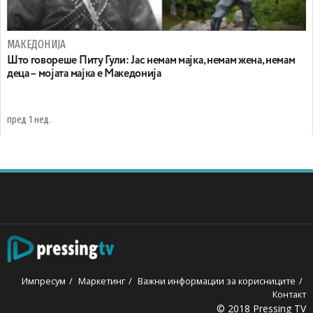
МАКЕДОНИЈА
Што говореше Питу Гули: Јас немам мајка, немам жена, немам
деца – мојата мајка е Македонија
пред 1 нед.
Импресум
Маркетинг
Важни информации за корисниците
Контакт
© 2018 Pressing TV