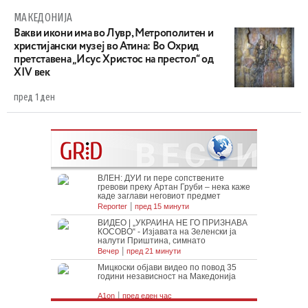
МАКЕДОНИЈА
Вакви икони има во Лувр, Метрополитен и
христијански музеј во Атина: Во Охрид
претставена „Исус Христос на престол“ од
XIV век
пред 1 ден