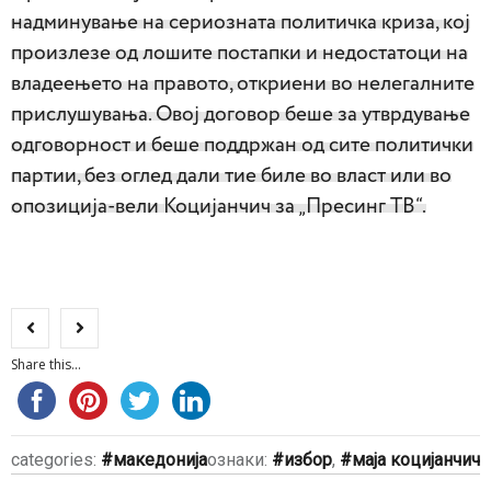
надминување на сериозната политичка криза, кој
произлезе од лошите постапки и недостатоци на
владеењето на правото, откриени во нелегалните
прислушувања. Овој договор беше за утврдување
одговорност и беше поддржан од сите политички
партии, без оглед дали тие биле во власт или во
опозиција-вели Коцијанчич за „Пресинг ТВ“.
Share this...
categories:
македонија
ознаки:
избор
,
маја коцијанчич