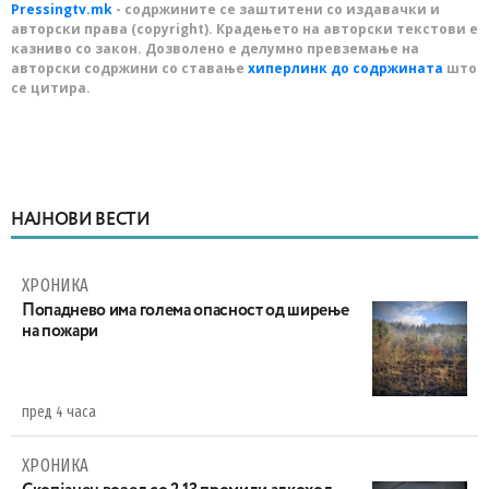
Pressingtv.mk
- содржините се заштитени со издавачки и
авторски права (copyright). Крадењето на авторски текстови е
казниво со закон. Дозволено е делумно превземање на
авторски содржини со ставање
хиперлинк до содржината
што
се цитира.
НАЈНОВИ ВЕСТИ
ХРОНИКА
Попаднево има голема опасност од ширење
на пожари
пред 4 часа
ХРОНИКА