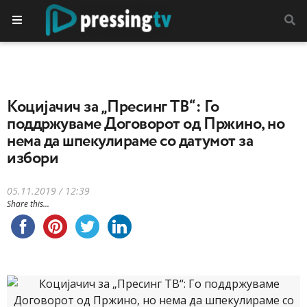
Коцијачич за „Пресинг ТВ“: Го
поддржуваме Договорот од Пржино, но
нема да шпекулираме со датумот за
избори
05.11.2019 / 12:39
Share this...