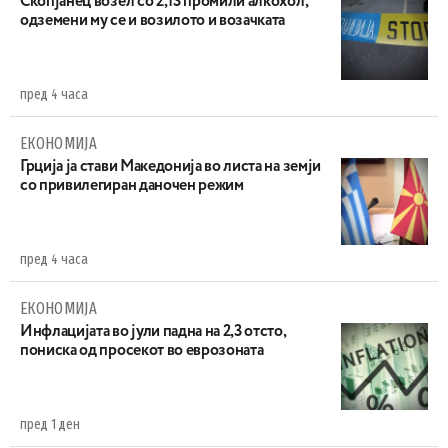
Скопјанец возел со 2,13 промили алкохол,
одземени му се и возилото и возачката
пред 4 часа
ЕКОНОМИЈА
Грција ја стави Македонија во листа на земји
со привилегиран даночен режим
пред 4 часа
ЕКОНОМИЈА
Инфлацијата во јули падна на 2,3 отсто,
пониска од просекот во еврозоната
пред 1 ден