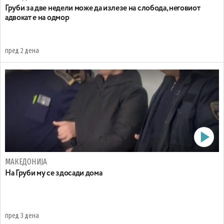
Груби за две недели може да излезе на слобода, неговиот
адвокат е на одмор
пред 2 дена
МАКЕДОНИЈА
На Груби му се здосади дома
пред 3 дена