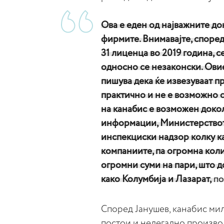
Ова е еден од најважните до
фирмите. Внимавајте, споре
31 лиценца во 2019 година, 
односно се незаконски. Ови
пишува дека ќе извезуваат п
практично и не е возможно с
на канабис е возможен доко
информации, Министерствот
инспекциски надзор колку ка
компаниите, па огромна коли
огромни суми на пари, што д
како Колумбија и Лазарат,
по
Според Јанушев, канабис ми
постои и нелегално произво