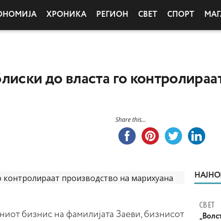
ОНОМИЈА
ХРОНИКА
РЕГИОН
СВЕТ
СПОРТ
МАГ
лиски до власта го контролираа
Share this...
НАЈНО
СВЕТ
ниот бизнис на фамилијата Заеви, бизнисот
„Волс