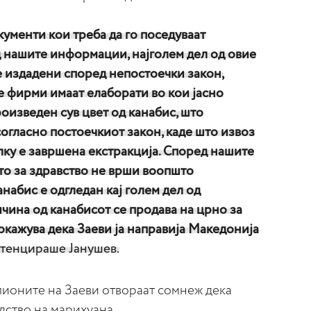
кументи кои треба да го поседуваат
д нашите информации, најголем дел од овие
се издадени според непостоечки закон,
е фирми имаат елаборати во кои јасно
роизведен сув цвет од канабис, што
огласно постоечкиот закон, каде што извоз
лку е завршена екстракција. Според нашите
о за здравство не врши воопшто
набис е одгледан кај голем дел од
чина од канабисот се продава на црно за
окажува дека Заеви ја направија Македонија
тенцираше Јанушев.
лионите на Заеви отвораат сомнеж дека
дство на марихуана.