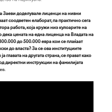
ка Заеви доделувале лиценци на нивни
аат соодветен елаборат, па практично сега
ора работа, која кружи низ кулоарите на
о дека цената на една лиценца на Владата на
00.000 до 500.000 евра кои се плаќаат
иски до власта? За се ова институциите
ја главата на другата страна, се прават како
 под директни инструкции на фамилијата
ев.