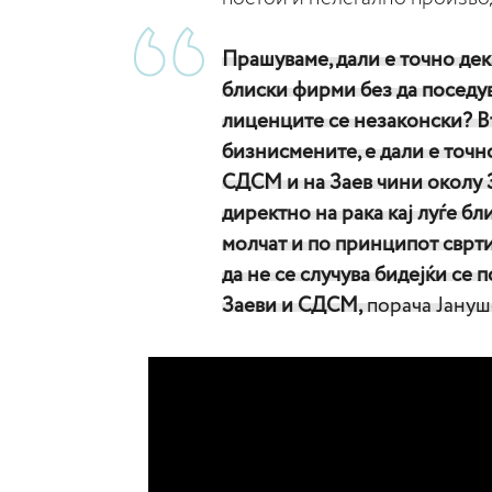
Прашуваме, дали е точно де
блиски фирми без да поседув
лиценците се незаконски? Вт
бизнисмените, е дали е точн
СДСМ и на Заев чини околу 3
директно на рака кај луѓе бл
молчат и по принципот сврти 
да не се случува бидејќи се
Заеви и СДСМ,
порача Јануш