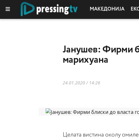
МАКЕДОНИЈА
ЕК
Јанушев: Фирми б
марихуана
24.01.2020 / 14:26
Целата вистина околу омиле