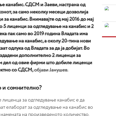
ње канабис. СДСМ и Заеви, настрана од
онот, за само неколку месеци дозволија
 за канабис. Внимавајте од мај 2016 до мај
о 5 лиценци за одгледување на канабис и 2
ека пак само во 2019 година Владата има
едување на канабис, а околу 20-тина нови
ат одлука од Владата за да ја добијат. Во
 издадени дополнително 2 лиценци за
лем дел од овие фирми што добиле лиценци
ектно со СДСМ,
објави Јанушев.
о и сомнително?
е лиценца за одгледување канабис е да
ат елаборат за одгледување на канабис во
 е намената на произведеното количество.