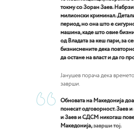
токму со Зоран Заев. Набрз
милионски криминал. Детали
период, но она што е сигурн
машина, каде што овие бизн
од Владата за кеш пари, за с
бизнисмените дека повторно
да остане на власт и да го п
Јанушев порача дека времет
заврши.
Обновата на Македонија доаѓ
понесат одговорност. Заев и
и Заев и СДСМ никогаш повеќ
Македонија,
заврши тој.