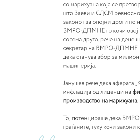
со марихуана која се претво
што Заеви и СДСМ ревносно 
законот за опојни дроги по н
ВМРО-ДПМНЕ го кочи овој за
сосема друго, рече на дене
секретар на ВМРО-ДПМНЕ Иг
дека станува збор за милион
машинерија.
Јанушев рече дека аферата „
инфлација од лиценци на
фи
производство на марихуана
.
Тој потенцираше дека ВМРО
граѓаните, туку кочи закони 