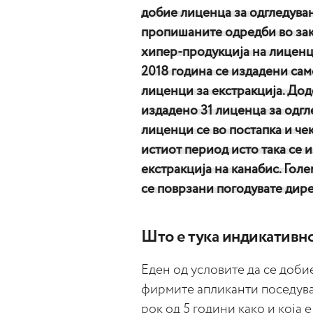
добие лиценца за одгледува
пропишаните одредби во зак
хипер-продукција на лиценци
2018 година се издадени сам
лиценци за екстракција. Дод
издадено 31 лиценца за одгл
лиценци се во постапка и чека
истиот период исто така се
екстракција на канабис. Го
се поврзани погодувате дир
Што е тука индикативн
Еден од условите да се доби
фирмите апликанти поседува
рок од 5 години како и која