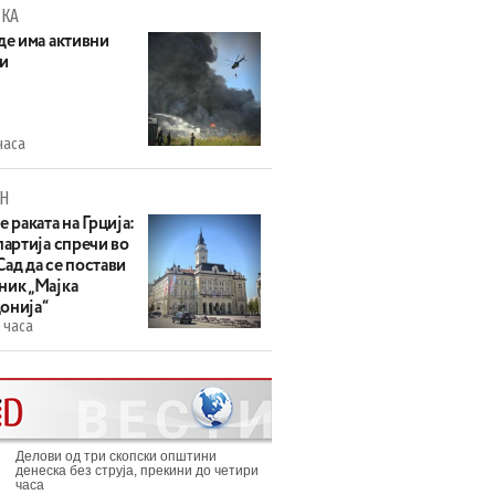
КА
де има активни
и
часа
Н
е раката на Грција:
партија спречи во
ад да се постави
ник „Мајка
онија“
 часа