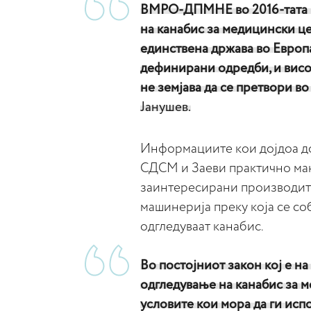
ВМРО-ДПМНЕ во 2016-тата г
на канабис за медицински ц
единствена држава во Европа
дефинирани одредби, и висок
не земјава да се претвори во
Јанушев.
Информациите кои дојдоа д
СДСМ и Заеви практично ман
заинтересирани производите
машинерија преку која се со
одгледуваат канабис.
Во постојниот закон кој е на
одгледување на канабис за м
условите кои мора да ги исп