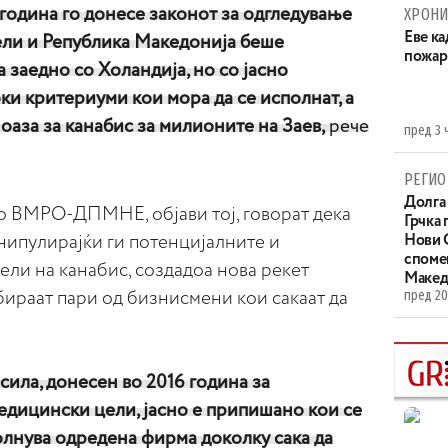
одина го донесе законот за одгледување
ХРОНИ
Eве ка
ели и Република Македонија беше
пожар
 заедно со Холандија, но со јасно
и критериуми кои мора да се исполнат, а
 оаза за канабис за милионите на Заев,
рече
пред 3 
РЕГИО
Долга 
о ВМРО-ДПМНЕ, објави тој, говорат дека
Грчка 
ипулирајќи ги потенцијалните и
Нови С
споме
ли на канабис, создадоа нова рекет
Макед
пред 20
бираат пари од бизнисмени кои сакаат да
 сила, донесен во 2016 година за
едицински цели, јасно е припишано кои се
олнува одредена фирма доколку сака да