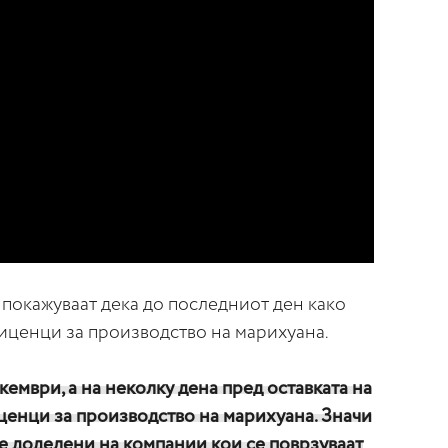
покажуваат дека до последниот ден како
иценци за производство на марихуана.
кември, а на неколку дена пред оставката на
ценци за производство на марихуана. Значи
е доделени на компании кои се поврзуваат