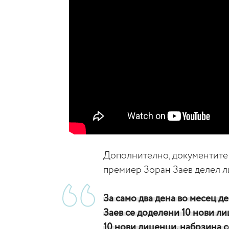
Дополнително, документите 
премиер Зоран Заев делел л
За само два дена во месец де
Заев се доделени 10 нови ли
10 нови лиценци, набрзина с