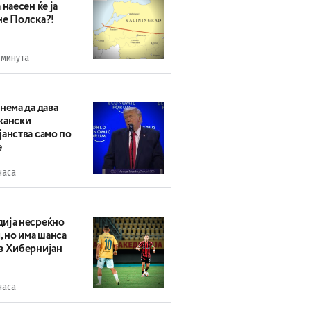
 наесен ќе ја
не Полска?!
 минута
нема да дава
кански
анства само по
е
часа
ија несреќно
, но има шанса
в Хибернијан
часа