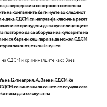
ина, шверцерски и со огромен сомнеж за
те на компаниите ќе ги чуете во следниот
о е дека СДСМ си направија класична рекет
исмени се принудени да ги купат лиценците
ега повторно да се зборува низ кулоарите на
 им се барани кеш пари за да можел СДСМ
ротурка законот
, откри Јанушев.
о на СДСМ и криминалците како Заев
а на 12-ти април. А, Заев и СДСМ ќе
 СДСМ се виновни за се што се случува сега
е нема да и се случат на