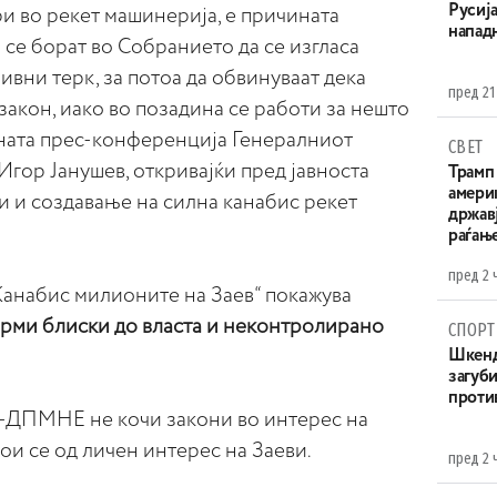
Русија
ри во рекет машинерија, е причината
напад
се борат во Собранието да се изгласа
ивни терк, за потоа да обвинуваат дека
пред 21
кон, иако во позадина се работи за нешто
шната прес-конференција Генералниот
СВЕТ
ор Јанушев, откривајќи пред јавноста
Трамп 
амери
и и создавање на силна канабис рекет
државј
раѓањ
пред 2 
Канабис милионите на Заев“ покажува
рми блиски до власта и неконтролирано
СПОРТ
Шкенд
загуби
проти
-ДПМНЕ не кочи закони во интерес на
кои се од личен интерес на Заеви.
пред 2 