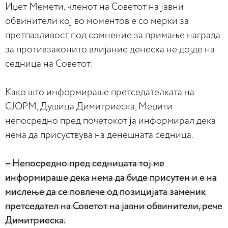
Иџет Мемети, членот на Советот на јавни
обвинители кој во моментов е со мерки за
претпазливост под сомнение за примање награда
за противзаконито влијание денеска не дојде на
седница на Советот.
Како што информираше претседателката на
СЈОРМ, Душица Димитриеска, Меџити
непосредно пред почетокот ја информирал дека
нема да присуствува на денешната седница.
– Непосредно пред седницата тој ме
информираше дека нема да биде присутен и е на
мислење да се повлече од позицијата заменик
претседател на Советот на јавни обвинители, рече
Димитриеска.