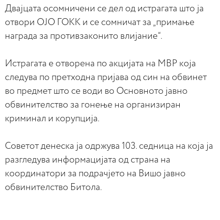
Двајцата осомничени се дел од истрагата што ја
отвори ОЈО ГОКК и се сомничат за „примање
награда за противзаконито влијание“.
Истрагата е отворена по акцијата на МВР која
следува по претходна пријава од син на обвинет
во предмет што се води во Основното јавно
обвинителство за гонење на организиран
криминал и корупција.
Советот денеска ја одржува 103. седница на која ја
разгледува информацијата од страна на
координатори за подрачјето на Вишо јавно
обвинителство Битола.