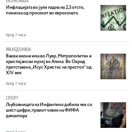
ЕКОНОМИЈА
Инфлацијата во јули падна на 2,3 отсто,
пониска од просекот во еврозоната
пред 7 часа
МАКЕДОНИЈА
Вакви икони има во Лувр, Метрополитен и
христијански музеј во Атина: Во Охрид
претставена „Исус Христос на престол“ од
XIV век
пред 7 часа
СПОРТ
Љубовницата на Инфантино добила чек со
шест цифри, првиот човек на ФИФА
демантира