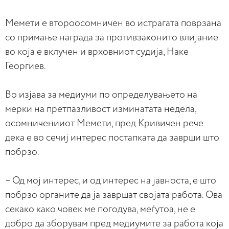
Мемети е второосомничен во истрагата поврзана
со примање награда за противзаконито влијание
во која е вклучен и врховниот судија, Наке
Георгиев.
Во изјава за медиуми по определувањето на
мерки на претпазливост изминатата недела,
осомниченииот Мемети, пред Кривичен рече
дека е во сечиј интерес постапката да заврши што
побрзо.
– Од мој интерес, и од интерес на јавноста, е што
побрзо органите да ја завршат својата работа. Ова
секако како човек ме погодува, меѓутоа, не е
добро да зборувам пред медиумите за работа која