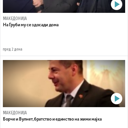
МАКЕДОНИЈА
На Груби му се здосади дома
пред 2 дена
МАКЕДОНИЈА
Борче и Вулнет, братство и единство на жими мајка