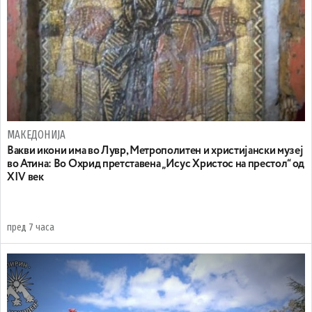
МАКЕДОНИЈА
Вакви икони има во Лувр, Метрополитен и христијански музеј
во Атина: Во Охрид претставена „Исус Христос на престол“ од
XIV век
пред 7 часа