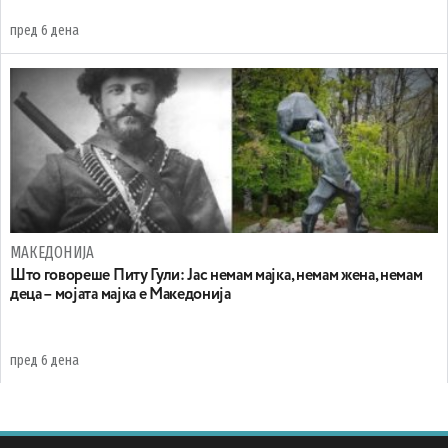
пред 6 дена
МАКЕДОНИЈА
Што говореше Питу Гули: Јас немам мајка, немам жена, немам
деца – мојата мајка е Македонија
пред 6 дена