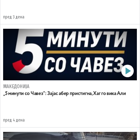
пред 3 дена
МАКЕДОНИЈА
„5 минути со Чавез“: Зајас абер пристигна, Хаг го вика Али
пред 4 дена