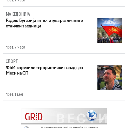
пред 7 часа
МАКЕДОНИЈА
Радев: Бугарија ги почитува различните
етнички заедници
пред 7 часа
СПОРТ
ФБИ спречиле терористички напад врз
Меси на СП
пред 1 ден