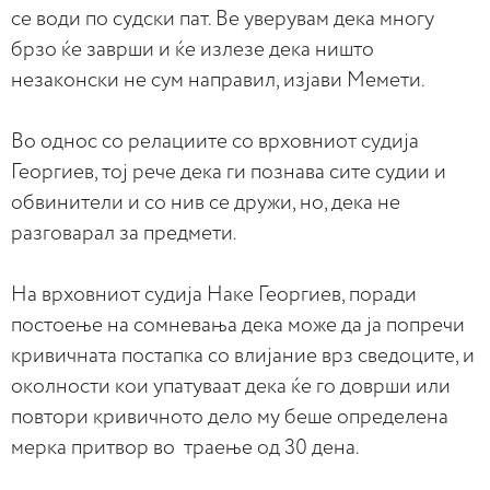
се води по судски пат. Ве уверувам дека многу
брзо ќе заврши и ќе излезе дека ништо
незаконски не сум направил, изјави Мемети.
Во однос со релациите со врховниот судија
Георгиев, тој рече дека ги познава сите судии и
обвинители и со нив се дружи, но, дека не
разговарал за предмети.
На врховниот судија Наке Георгиев, поради
постоење на сомневања дека може да ја попречи
кривичната постапка со влијание врз сведоците, и
околности кои упатуваат дека ќе го доврши или
повтори кривичното дело му беше определена
мерка притвор во траење од 30 дена.