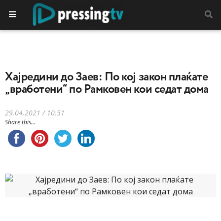
Хајредини до Заев: По кој закон плаќате
„вработени“ по Рамковен кои седат дома
29.04.2021 / 10:51
Share this...