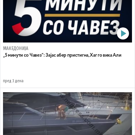
МАКЕДОНИЈА
„5 минути со Чавез“: Зајас абер пристигна, Хаг го вика Али
пред 3 дена