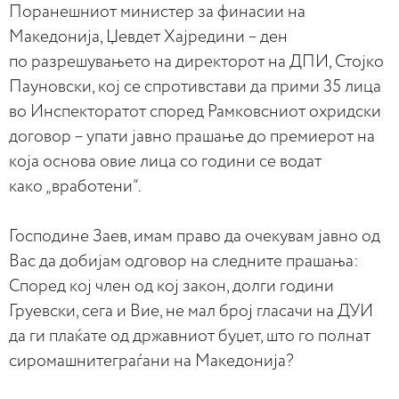
Поранешниот министер за финасии на
Македонија, Џевдет Хајредини – ден
по разрешувањето на директорот на ДПИ, Стојко
Пауновски, кој се спротивстави да прими 35 лица
во Инспекторатот според Рамковсниот охридски
договор – упати јавно прашање до премиерот на
која основа овие лица со години се водат
како „вработени“.
Господине Заев, имам право да очекувам јавно од
Вас да добијам одговор на следните прашања:
Според кој член од кој закон, долги години
Груевски, сега и Вие, не мал број гласачи на ДУИ
да ги плаќате од државниот буџет, што го полнат
сиромашнитеграѓани на Македонија?