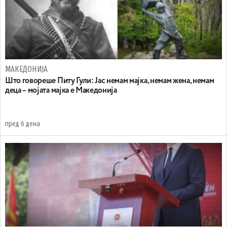
МАКЕДОНИЈА
Што говореше Питу Гули: Јас немам мајка, немам жена, немам
деца – мојата мајка е Македонија
пред 6 дена