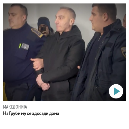
МАКЕДОНИЈА
На Груби му се здосади дома