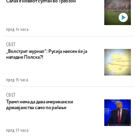
Салах е новиот султан во Трабзон
пред 14 часа
СВЕТ
„Волстрит журнал“: Русија наесен ќе ја
нападне Полска?!
пред 15 часа
СВЕТ
Трамп нема да дава американски
државјанства само по раѓање
пред 17 часа