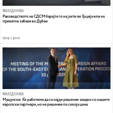
МАКЕДОНИЈА
Раководството на СДСМ барајте го на јахти во Грција или на
приватни забави во Дубаи
пред 4 дена
МАКЕДОНИЈА
Муцунски: Ќе работиме да се најде решение заедно со нашите
европски партнери, но не решение по секоја цена