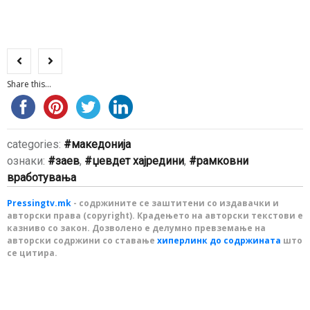
Share this...
categories:
македонија
ознаки:
заев
,
џевдет хајредини
,
рамковни
вработувања
Pressingtv.mk
- содржините се заштитени со издавачки и
авторски права (copyright). Крадењето на авторски текстови е
казниво со закон. Дозволено е делумно превземање на
авторски содржини со ставање
хиперлинк до содржината
што
се цитира.