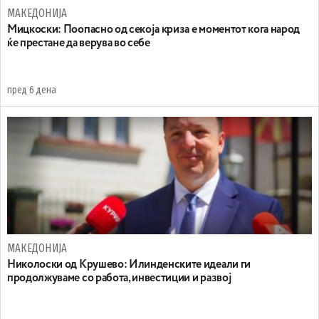
МАКЕДОНИЈА
Мицкоски: Поопасно од секоја криза е моментот кога народ
ќе престане да верува во себе
пред 6 дена
МАКЕДОНИЈА
Николоски од Крушево: Илинденските идеали ги
продолжуваме со работа, инвестиции и развој