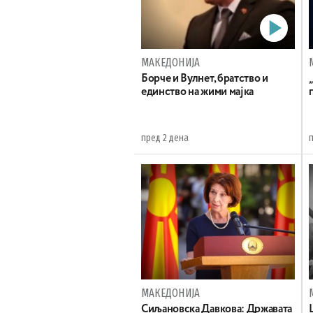
МАКЕДОНИЈА
Борче и Вулнет, братство и
единство на жими мајка
пред 2 дена
МАКЕДОНИЈА
Сиљановска Давкова: Државата