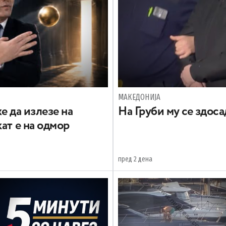
МАКЕДОНИЈА
е да излезе на
На Груби му се здос
ат е на одмор
пред 2 дена