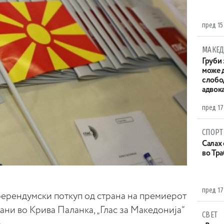
пред 15
МАКЕД
Груби 
може д
слобо
адвока
пред 17
СПОРТ
Салах 
во Тр
пред 17
ферендумски поткуп од страна на премиерот
ани во Крива Паланка, „Глас за Македонија“
СВЕТ