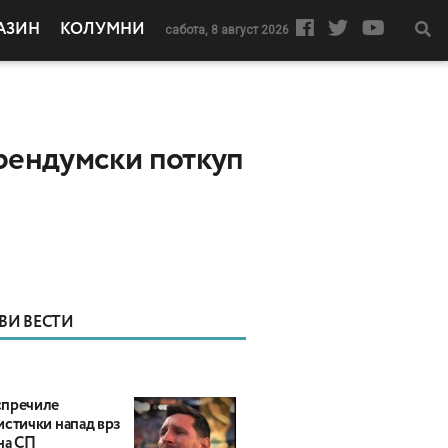
АЗИН
КОЛУМНИ
сабота, 8 август 2026
ерендумски поткуп
ВИ ВЕСТИ
пречиле
истички напад врз
на СП