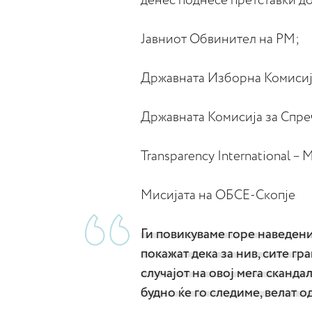
денес поднесе претставки д
Јавниот Обвинител на РМ;
Државната Изборна Комисиј
Државната Комисија за Спре
Transparency International –
Мисијата на ОБСЕ-Скопје
Ги повикуваме горе наведени
покажат дека за нив, сите гр
случајот на овој мега сканда
будно ќе го следиме, велат о