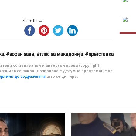
Share this...
ка
,
зоран заев
,
глас за македонија
,
претставка
тени со издавачки и авторски права (copyright).
казниво со закон. Дозволено е делумно превземање на
ерлинк до содржината
што се цитира.