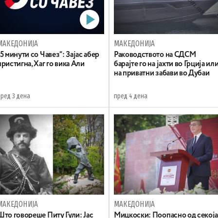
МАКЕДОНИЈА
МАКЕДОНИЈА
„5 минути со Чавез“: Зајас абер
Раководството на СДСМ
пристигна, Хаг го вика Али
барајте го на јахти во Грција ил
на приватни забави во Дубаи
пред 3 дена
пред 4 дена
МАКЕДОНИЈА
МАКЕДОНИЈА
Што говореше Питу Гули: Јас
Мицкоски: Поопасно од секој