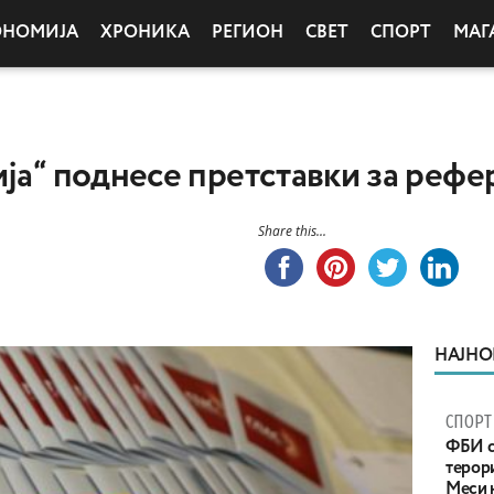
ОНОМИЈА
ХРОНИКА
РЕГИОН
СВЕТ
СПОРТ
МАГ
ија“ поднесе претставки за реф
Share this...
НАЈНО
СПОРТ
ФБИ с
терор
Меси 