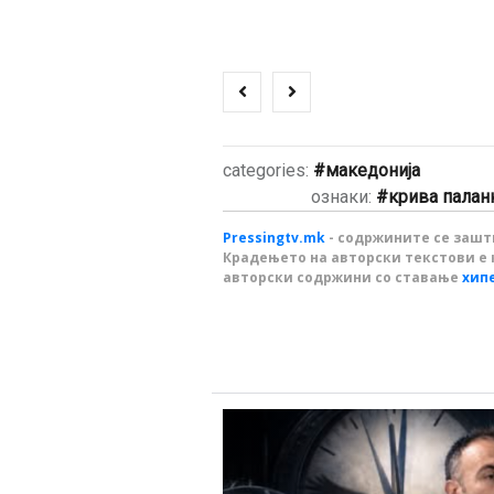
categories:
македонија
ознаки:
крива палан
Pressingtv.mk
- содржините се зашти
Крадењето на авторски текстови е 
авторски содржини со ставање
хип