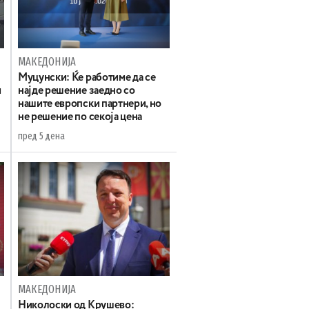
МАКЕДОНИЈА
Муцунски: Ќе работиме да се
и
најде решение заедно со
нашите европски партнери, но
не решение по секоја цена
пред 5 дена
МАКЕДОНИЈА
а
Николоски од Крушево: