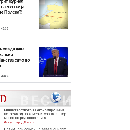
трит журнал“:
 наесен ќе ја
не Полска?!
 часа
нема да дава
кански
анства само по
е
 часа