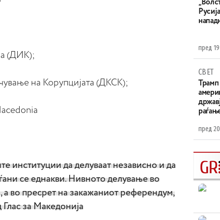
о
„Волс
Русија
напад
пред 19
а (ДИК);
СВЕТ
чување на Корупцијата (ДКСК);
Трамп 
амери
државј
 Macedonia
раѓањ
пред 20
те институции да делуваат независно и да
аѓани се еднакви. Нивното делување во
л, а во пресрет на закажаниот референдум,
д Глас за Македонија