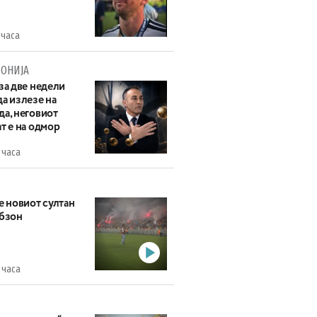
 часа
ОНИЈА
за две недели
а излезе на
да, неговиот
т е на одмор
 часа
е новиот султан
абзон
 часа