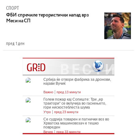
СПОРТ
ФБИ спречиле терористички напад врз
Меси на СП
пред 1 ден