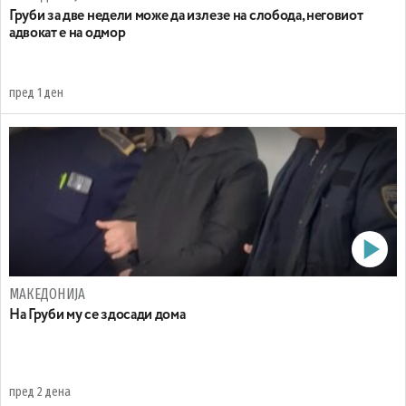
Груби за две недели може да излезе на слобода, неговиот
адвокат е на одмор
пред 1 ден
МАКЕДОНИЈА
На Груби му се здосади дома
пред 2 дена