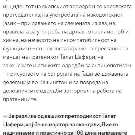
инцидентот на скопскиот аеродром со косовската
претседателка, на употребата на македонскиот
јазик – при давањето на свечената изјава, на
правилата за употреба на државното знаме, грб и
химна, на начелото на инкомпатибилност на
функциите – со неконстатирање на престанок на
мандат на пратеникот Талат Џафери, на
законските и етичките одредби за антинепотизам
– присуството на сопругата на Гаши во државната
делегација во Вашингтон и за повреда на
деловничките одредби за нормална работа на
пратениците.
– За разлика од вашиот претходникот Талат
Џафери, кој беше мајстор за скандали, Вие го
надминавме и практично за 100 дена направивте