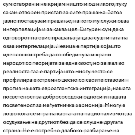
сум отворен и не кријам ништо и од никого, туку
сакам отворен пристап за сите прашања. Затоа
јавно поставувам прашање, на кого му служи оваа
интерпелација и за каква цел. Сигурен сум дека
одговорот на овие прашања ја дава суштината на
оваа интерпелација. Левица е партија којашто
идеолошки треба да го обединува и храни
народот со теоријата за еднаквост, но за жал во
реалноста таа е партија што многу често се
профилира екстремно десно со своите ставови –
против нашата евроатлантска интеграција, нашата
посветеност за добрососедски односи и нашата
посветеност за меѓуетничка хармонија. Многу е
лошо кога се игра на картата на национализмот, за
осудување на другиот без да се слушне другата
страна. Не е потребно длабоко разбирање на