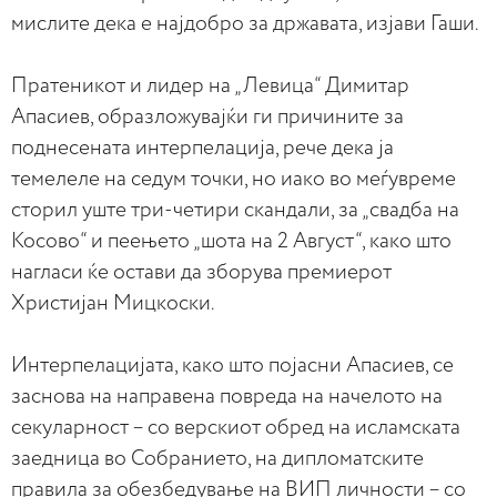
мислите дека е најдобро за државата, изјави Гаши.
Пратеникот и лидер на „Левица“ Димитар
Апасиев, образложувајќи ги причините за
поднесената интерпелација, рече дека ја
темелеле на седум точки, но иако во меѓувреме
сторил уште три-четири скандали, за „свадба на
Косово“ и пеењето „шота на 2 Август“, како што
нагласи ќе остави да зборува премиерот
Христијан Мицкоски.
Интерпелацијата, како што појасни Апасиев, се
заснова на направена повреда на начелото на
секуларност – со верскиот обред на исламската
заедница во Собранието, на дипломатските
правила за обезбедување на ВИП личности – со