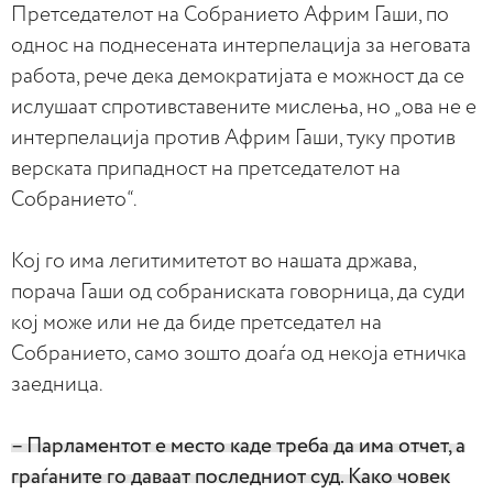
Претседателот на Собранието Африм Гаши, по
однос на поднесената интерпелација за неговата
работа, рече дека демократијата е можност да се
ислушаат спротивставените мислења, но „ова не е
интерпелација против Африм Гаши, туку против
верската припадност на претседателот на
Собранието“.
Кој го има легитимитетот во нашата држава,
порача Гаши од собраниската говорница, да суди
кој може или не да биде претседател на
Собранието, само зошто доаѓа од некоја етничка
заедница.
– Парламентот е место каде треба да има отчет, а
граѓаните го даваат последниот суд. Како човек