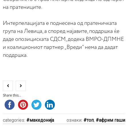
на пратениците.
Интерпелацијата е поднесена од пратеничката
група на Левица, а според најавите, поддршка ќе
даде опозициската СДСМ, додека ВМРО-ДПМНЕ
и коалициониот партнер „Вреди“ нема да дадат
поддршка.
Share this...
categories:
македонија
ознаки:
топ
,
африм гаши