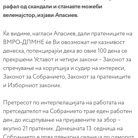
рафал од скандали и станавте можеби
велемајстор, изјави Апасиев.
Ќе видиме, нагласи Апасиев, дали пратениците на
ВМРО-ДПМНЕ ќе Ви овозможат не казнивост
денеска, потенцирајќи дека во овие 100 дена се
прекршени Уставот и четири закони – Законот за
спречување на корупција и судир на интереси,
Законот за Собранието, Законот за пратениците
и Изборниот законик.
Претресот по интерпелацијата на работата на
претседателот на Собранието трае еден работен
ден, до исцрпување на пријавените за збор –
вкупно 21 пратеник. Денешната 13. седница на
Собранието е прва пленарна седница по одморот