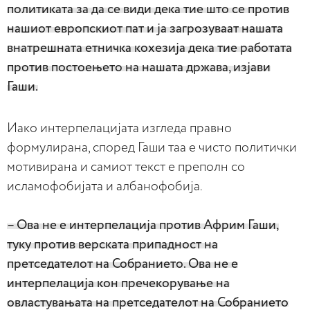
политиката за да се види дека тие што се против
нашиот европскиот пат и ја загрозуваат нашата
внатрешната етничка кохезија дека тие работата
против постоењето на нашата држава, изјави
Гаши.
Иако интерпелацијата изгледа правно
формулирана, според Гаши таа е чисто политички
мотивирана и самиот текст е преполн со
исламофобијата и албанофобија.
– Ова не е интерпелација против Африм Гаши,
туку против верската припадност на
претседателот на Собранието. Ова не е
интерпелација кон пречекорување на
овластувањата на претседателот на Собранието