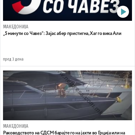
МАКЕДОНИЈА
„5 минути со Чавез“: Зајас абер пристигна, Хаг го вика Али
пред 3 дена
МАКЕДОНИЈА
Раководството на СДСМ барајте го на јахти во Грција или на