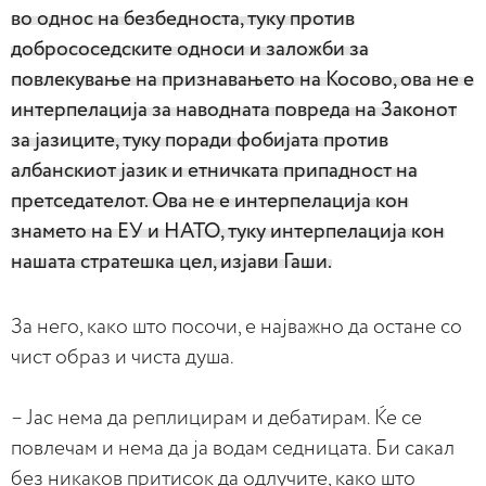
во однос на безбедноста, туку против
добрососедските односи и заложби за
повлекување на признавањето на Косово, ова не е
интерпелација за наводната повреда на Законот
за јазиците, туку поради фобијата против
албанскиот јазик и етничката припадност на
претседателот. Ова не е интерпелација кон
знамето на ЕУ и НАТО, туку интерпелација кон
нашата стратешка цел, изјави Гаши.
За него, како што посочи, е најважно да остане со
чист образ и чиста душа.
– Јас нема да реплицирам и дебатирам. Ќе се
повлечам и нема да ја водам седницата. Би сакал
без никаков притисок да одлучите, како што