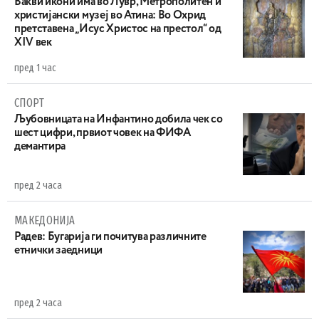
Вакви икони има во Лувр, Метрополитен и
христијански музеј во Атина: Во Охрид
претставена „Исус Христос на престол“ од
XIV век
пред 1 час
СПОРТ
Љубовницата на Инфантино добила чек со
шест цифри, првиот човек на ФИФА
демантира
пред 2 часа
МАКЕДОНИЈА
Радев: Бугарија ги почитува различните
етнички заедници
пред 2 часа