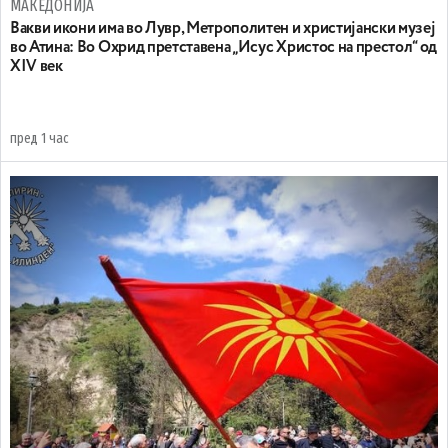
МАКЕДОНИЈА
Вакви икони има во Лувр, Метрополитен и христијански музеј
во Атина: Во Охрид претставена „Исус Христос на престол“ од
XIV век
пред 1 час