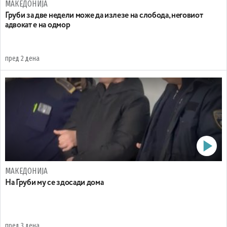
МАКЕДОНИЈА
Груби за две недели може да излезе на слобода, неговиот
адвокат е на одмор
пред 2 дена
МАКЕДОНИЈА
На Груби му се здосади дома
пред 3 дена