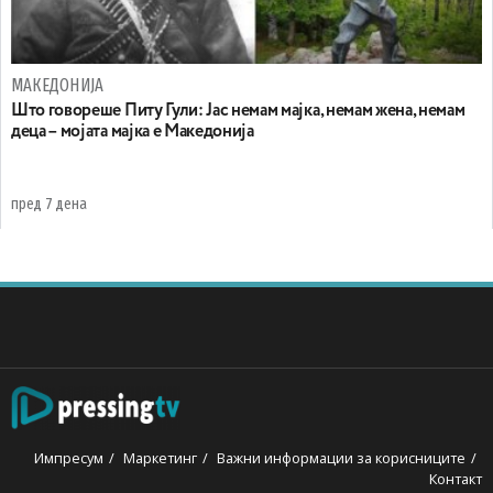
МАКЕДОНИЈА
Што говореше Питу Гули: Јас немам мајка, немам жена, немам
деца – мојата мајка е Македонија
пред 7 дена
Импресум
Маркетинг
Важни информации за корисниците
Контакт