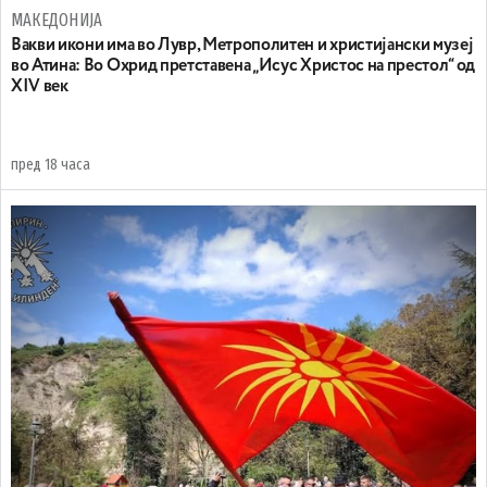
МАКЕДОНИЈА
Вакви икони има во Лувр, Метрополитен и христијански музеј
во Атина: Во Охрид претставена „Исус Христос на престол“ од
XIV век
пред 18 часа