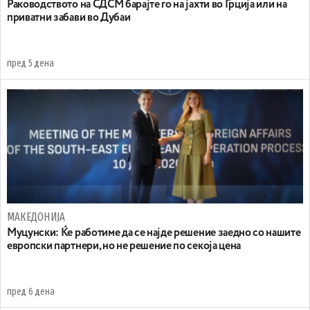
Раководството на СДСМ барајте го на јахти во Грција или на
приватни забави во Дубаи
пред 5 дена
МАКЕДОНИЈА
Муцунски: Ќе работиме да се најде решение заедно со нашите
европски партнери, но не решение по секоја цена
пред 6 дена