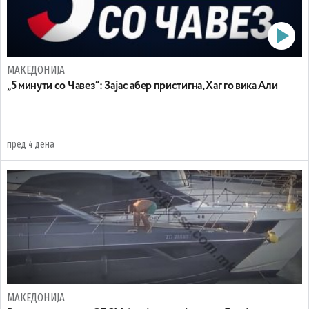
МАКЕДОНИЈА
„5 минути со Чавез“: Зајас абер пристигна, Хаг го вика Али
пред 4 дена
МАКЕДОНИЈА