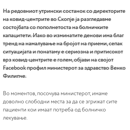
На редовниот утрински состанок со директорите
на ковид-центрите во Скопје ја разгледавме
состојбата со пополнетоста на болничките
капацитети. Иако во изминатите денови има благ
тренд на намалување на бројот на приеми, сепак
ситуацијата и понатаму е сериозна и притисокот
врз ковид-центрите е голем, објави на својот
Facebook профил министерот за здравство Венко
Филипче.
Во моментов, посочува министерот, имаме
доволно слободни места за да се згрижат сите
пациенти кои имаат потреба од болничко
лекување.