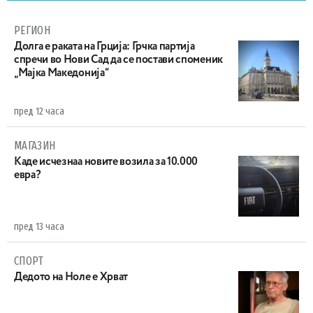
РЕГИОН
Долга е раката на Грција: Грчка партија
спречи во Нови Сад да се постави споменик
„Мајка Македонија“
пред 12 часа
МАГАЗИН
Каде исчезнаа новите возила за 10.000
евра?
пред 13 часа
СПОРТ
Дедото на Ноле е Хрват