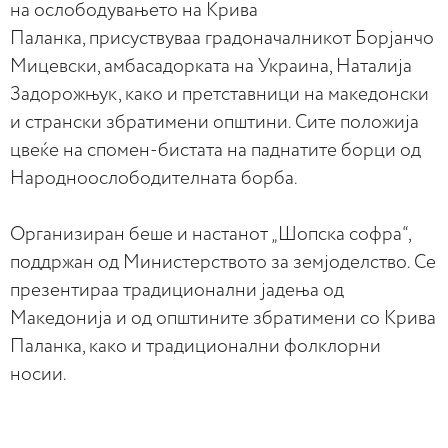
на ослободувањето на Крива
Паланка, присуствуваа
градоначалникот Борјанчо
Мицевски, амбасадорката на Украина, Наталија
Задорожњук, како и претставници на македонски
и странски збратимени општини. Сите положија
цвеќе на спомен-бистата на паднатите борци од
Народноослободителната борба.
Организиран беше и настанот „Шопска софра“,
поддржан од Министерството за земјоделство. Се
презентираа традиционални јадења од
Македонија и од општините збратимени со Крива
Паланка, како и традиционални фолклорни
носии.