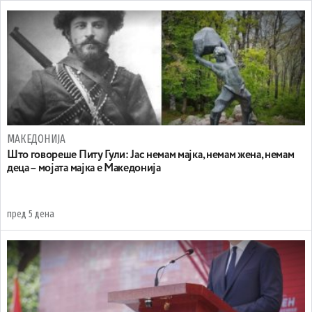
МАКЕДОНИЈА
Што говореше Питу Гули: Јас немам мајка, немам жена, немам
деца – мојата мајка е Македонија
пред 5 дена