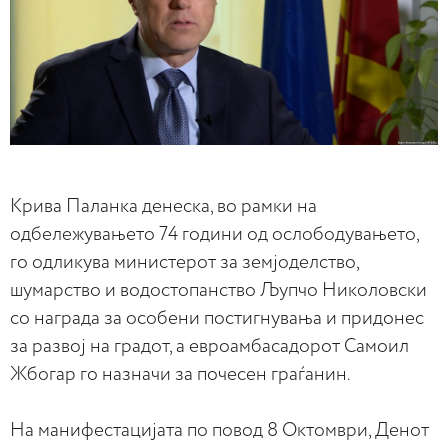
Крива Паланка денеска, во рамки на
одбележувањето 74 години од ослободувањето,
го одликува министерот за земјоделство,
шумарство и водостопанство Љупчо Николовски
со награда за особени постигнувања и придонес
за развој на градот, а евроамбасадорот Самоил
Жбогар го назначи за почесен граѓанин.
На манифестацијата по повод 8 Октомври, Денот