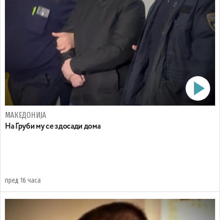
МАКЕДОНИЈА
На Груби му се здосади дома
пред 16 часа