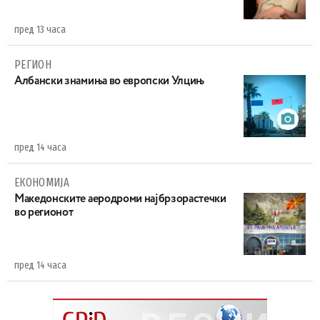
пред 13 часа
РЕГИОН
Aлбански знамиња во европски Улцињ
пред 14 часа
ЕКОНОМИЈА
Maкедонските аеродроми најбрзорастечки
во регионот
пред 14 часа