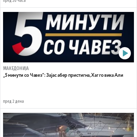
пред 20 часа
МАКЕДОНИЈА
„5 минути со Чавез“: Зајас абер пристигна, Хаг го вика Али
пред 2 дена