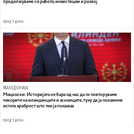
продолжуваме со работа, инвестиции и развој
пред 5 дена
МАКЕДОНИЈА
Мицкоски: Историјата не бара од нас да ги повторуваме
чекорите на илинденците и асномците, туку да ја покажеме
истата храброст што тие ја покажаа
пред 5 дена