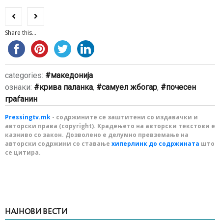
Share this...
categories:
македонија
ознаки:
крива паланка
,
самуел жбогар
,
почесен
граѓанин
Pressingtv.mk
- содржините се заштитени со издавачки и
авторски права (copyright). Крадењето на авторски текстови е
казниво со закон. Дозволено е делумно превземање на
авторски содржини со ставање
хиперлинк до содржината
што
се цитира.
НАЈНОВИ ВЕСТИ