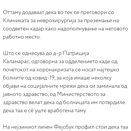
Оттаму додаваат дека во тек се преговори со
Клиниката за неврохирургија за преземање на
соодветен кадар како надополнување на неговото
работно место.
Што се однесува до д-р Патриција
Каламарас, одговорнa за одделението каде од
почетокот на коронакризата се носат најтешко
болните од ковид-19, за која имаше неколку
објави на социјалните мрежи дека си заминала од
јавното здравство, од Министерството за
здравство велат дека од болницата им потврдиле
дека таа е сè уште вработена таму.
На нејзиниот личен Фејсбук профил стои дека таа