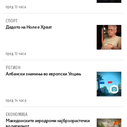
пред 13 часа
СПОРТ
Дедото на Ноле е Хрват
пред 13 часа
РЕГИОН
Aлбански знамиња во европски Улцињ
пред 14 часа
ЕКОНОМИЈА
Maкедонските аеродроми најбрзорастечки
во регионот