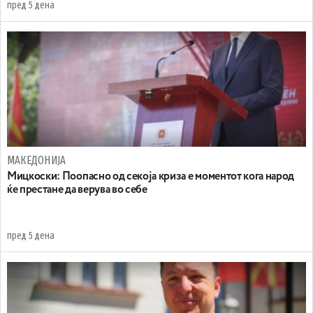
пред 5 дена
МАКЕДОНИЈА
Мицкоски: Поопасно од секоја криза е моментот кога народ
ќе престане да верува во себе
пред 5 дена