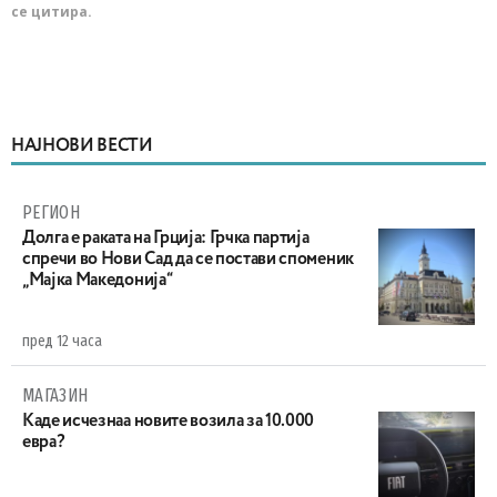
се цитира.
НАЈНОВИ ВЕСТИ
РЕГИОН
Долга е раката на Грција: Грчка партија
спречи во Нови Сад да се постави споменик
„Мајка Македонија“
пред 12 часа
МАГАЗИН
Каде исчезнаа новите возила за 10.000
евра?