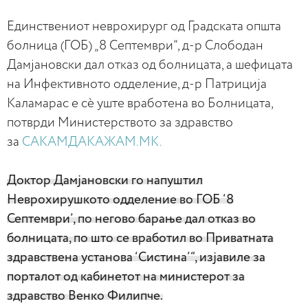
Единствениот неврохирург од Градската општа
болница (ГОБ) „8 Септември“, д-р Слободан
Дамјановски дал отказ од болницата, а шефицата
на Инфективното одделение, д-р Патриција
Каламарас е сѐ уште вработена во Болницата,
потврди Министерството за здравство
за
САКАМДАКАЖАМ.МК.
Доктор Дамјановски го напуштил
Неврохирушкото одделение во ГОБ ‘8
Септември’, по негово барање дал отказ во
болницата, по што се вработил во Приватната
здравствена установа ‘Систина’“, изјавиле за
порталот од кабинетот на министерот за
здравство Венко Филипче.