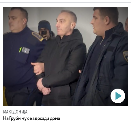
МАКЕДОНИЈА
На Груби му се здосади дома