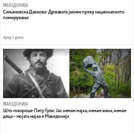
МАКЕДОНИЈА
Сиљановска Давкова: Државата јакнее преку националното
помирување
пред 5 дена
МАКЕДОНИЈА
Што говореше Питу Гули: Јас немам мајка, немам жена, немам
деца – мојата мајка е Македонија