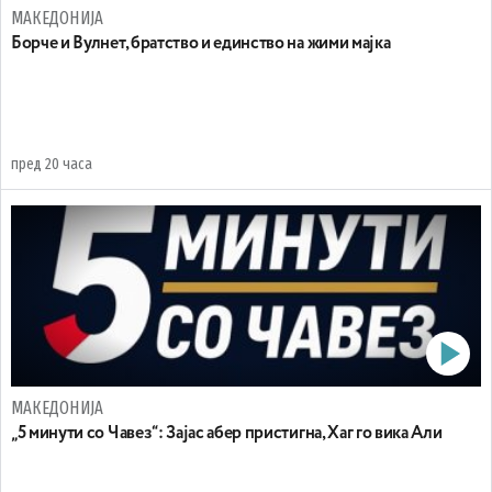
МАКЕДОНИЈА
Борче и Вулнет, братство и единство на жими мајка
пред 20 часа
МАКЕДОНИЈА
„5 минути со Чавез“: Зајас абер пристигна, Хаг го вика Али