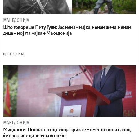
МАКЕДОНИЈА
Што говореше Питу Гули: Јас немам мајка, немам жена, немам
деца – мојата мајка е Македонија
пред 5 дена
МАКЕДОНИЈА
Мицкоски: Поопасно од секоја криза е моментот кога народ
ќе престане да верува во себе