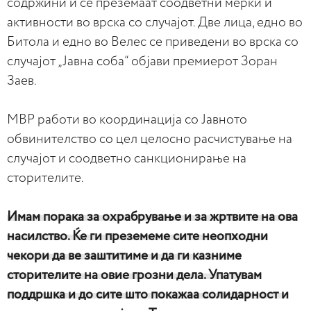
содржини и се преземаат соодветни мерки и
активности во врска со случајот. Две лица, едно во
Битола и едно во Велес се приведени во врска со
случајот „Јавна соба“ објави премиерот Зоран
Заев.
МВР работи во координација со Јавното
обвинителство со цел целосно расчистување на
случајот и соодветно санкционирање на
сторителите.
Имам порака за охрабрување и за жртвите на ова
насилство. Ќе ги преземеме сите неопходни
чекори да ве заштитиме и да ги казниме
сторителите на овие грозни дела. Упатувам
поддршка и до сите што покажаа солидарност и