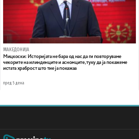
МАКЕДОНИЈА
Мицкоски: Историјата не бара од нас да ги повторуваме
чекорите на илинденците и асномците, туку да ја покажеме
истата храброст што тие ја покажаа
пред 5 дена