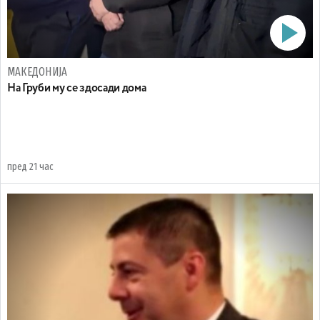
МАКЕДОНИЈА
На Груби му се здосади дома
пред 21 час