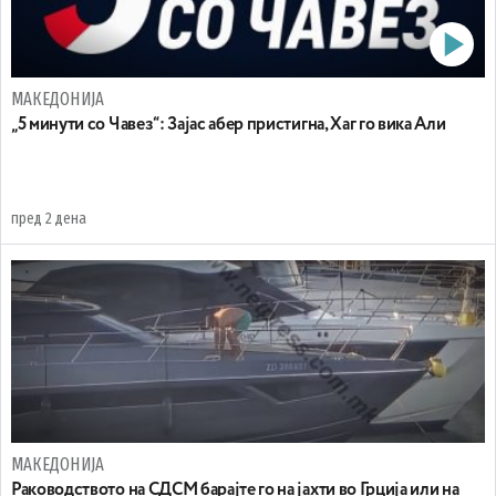
МАКЕДОНИЈА
„5 минути со Чавез“: Зајас абер пристигна, Хаг го вика Али
пред 2 дена
МАКЕДОНИЈА
Раководството на СДСМ барајте го на јахти во Грција или на