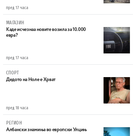
пред 17 часа
МАГАЗИН
Каде исчезнаа новите возила за 10.000
евра?
пред 17 часа
СПОРТ
Дедото на Ноле е Хрват
пред 18 часа
РЕГИОН
Aлбански знамиња во европски Улцињ