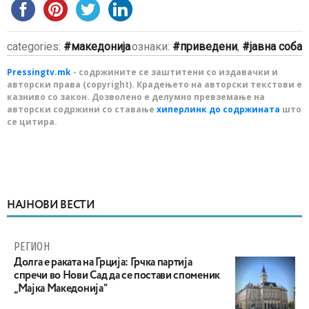
categories:
македонија
ознаки:
приведени
,
јавна соба
Pressingtv.mk
- содржините се заштитени со издавачки и
авторски права (copyright). Крадењето на авторски текстови е
казниво со закон. Дозволено е делумно превземање на
авторски содржини со ставање
хиперлинк до содржината
што
се цитира.
НАЈНОВИ ВЕСТИ
РЕГИОН
Долга е раката на Грција: Грчка партија
спречи во Нови Сад да се постави споменик
„Мајка Македонија“