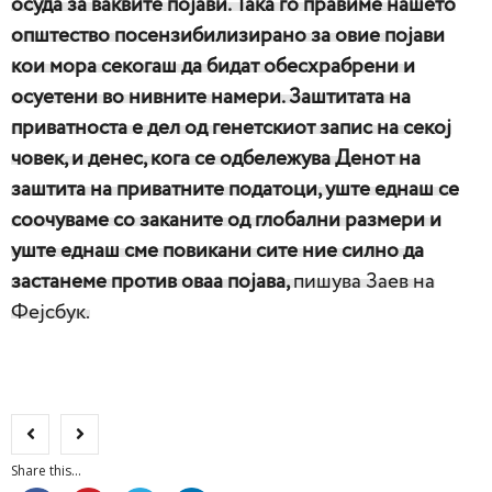
осуда за ваквите појави. Така го правиме нашето
општество посензибилизирано за овие појави
кои мора секогаш да бидат обесхрабрени и
осуетени во нивните намери. Заштитата на
приватноста е дел од генетскиот запис на секој
човек, и денес, кога се одбележува Денот на
заштита на приватните податоци, уште еднаш се
соочуваме со заканите од глобални размери и
уште еднаш сме повикани сите ние силно да
застанеме против оваа појава,
пишува Заев на
Фејсбук.
Share this...