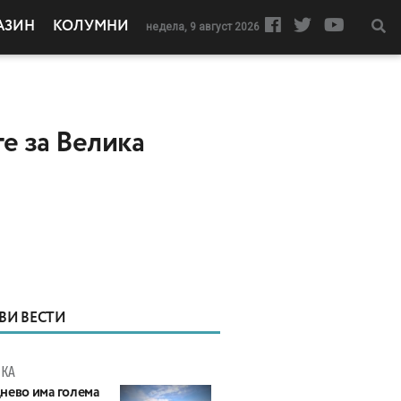
АЗИН
КОЛУМНИ
недела, 9 август 2026
е за Велика
ВИ ВЕСТИ
КА
нево има голема