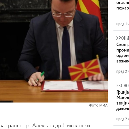
опасн
пожар
пред 1 
ХРОНИ
Скопја
проми
одземе
возило
пред 2 
ЕКОНО
Грција
Македо
земји
Фото МИА
даноч
пред 2 
за транспорт Александар Николоски