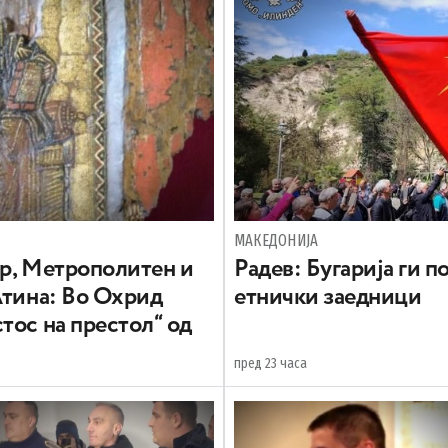
МАКЕДОНИЈА
вр, Метрополитен и
Радев: Бугарија ги 
Атина: Во Охрид
етнички заедници
тос на престол“ од
пред 23 часа