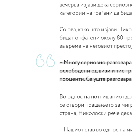
вечерва изјави дека сериозн
категории на граѓани да бид
Со ова, како што изјави Нико
бидат опфатени околу 80 про
за време на неговиот престо
– Многу сериозно разговарам
ослободени од визи и тие тр
проценти. Се уште разговара
Во однос на потпишаниот до
се отвори прашањето за мигр
страна, Николоски рече дека
– Нашиот став во однос на ми