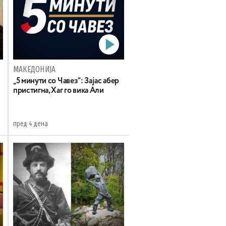
МАКЕДОНИЈА
„5 минути со Чавез“: Зајас абер
пристигна, Хаг го вика Али
пред 4 дена