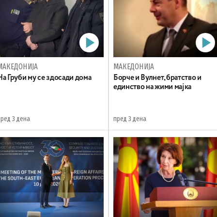
МАКЕДОНИЈА
МАКЕДОНИЈА
На Груби му се здосади дома
Борче и Вулнет, братство и
единство на жими мајка
пред 3 дена
пред 3 дена