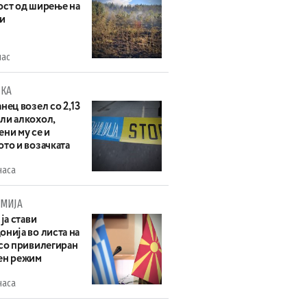
ост од ширење на
и
час
КА
нец возел со 2,13
ли алкохол,
ни му се и
то и возачката
часа
МИЈА
 ја стави
нија во листа на
 со привилегиран
ен режим
часа