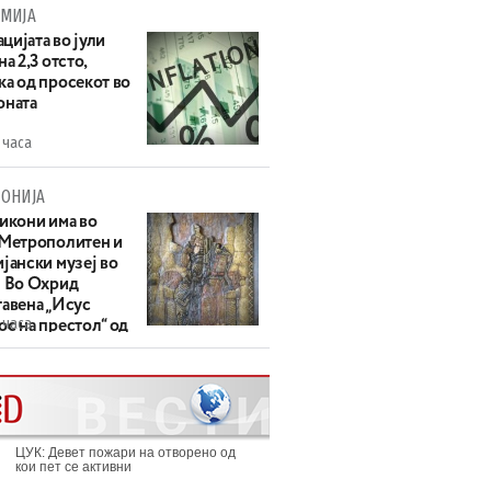
МИЈА
цијата во јули
на 2,3 отсто,
ка од просекот во
оната
 часа
ОНИЈА
 икони има во
 Метрополитен и
јански музеј во
: Во Охрид
тавена „Исус
 часа
с на престол“ од
ек