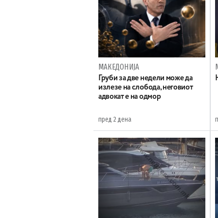
МАКЕДОНИЈА
Груби за две недели може да
излезе на слобода, неговиот
адвокат е на одмор
пред 2 дена