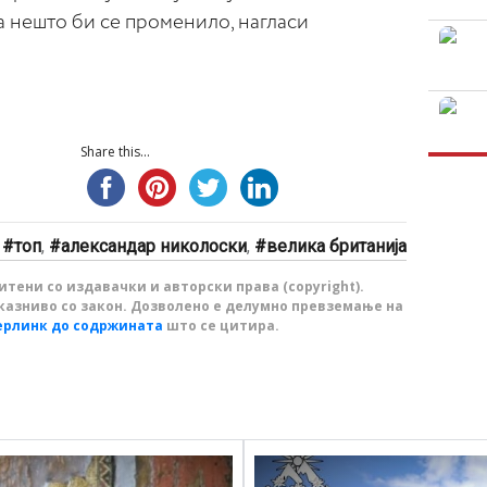
ка нешто би се променило, нагласи
Share this...
:
топ
,
александар николоски
,
велика британија
тени со издавачки и авторски права (copyright).
казниво со закон. Дозволено е делумно превземање на
ерлинк до содржината
што се цитира.