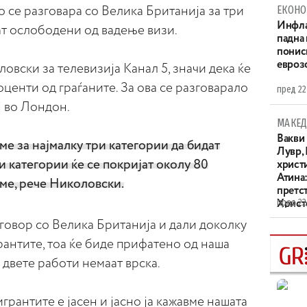
ЕКОНО
о се разговара со Велика Британија за три
Инфла
ат ослободени од вадење визи.
падна 
понис
евроз
ловски за телевизија Канал 5, значи дека ќе
центи од граѓаните. За ова се разговарало
пред 22
ј во Лондон.
МАКЕД
Вакви
е за најмалку три категории да бидат
Лувр,
и категории ќе се покријат околу 80
христи
Атина
ме, рече Николовски.
претс
пред 22
Христо
XIV в
говор со Велика Британија и дали доколку
антите, тоа ќе биде прифатено од наша
 двете работи немаат врска.
грантите е јасен и јасно ја кажавме нашата