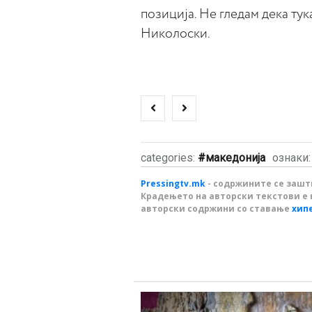
позиција. Не гледам дека ту
Николоски.
categories:
македонија
ознаки
Pressingtv.mk
- содржините се зашти
Крадењето на авторски текстови е 
авторски содржини со ставање
хип