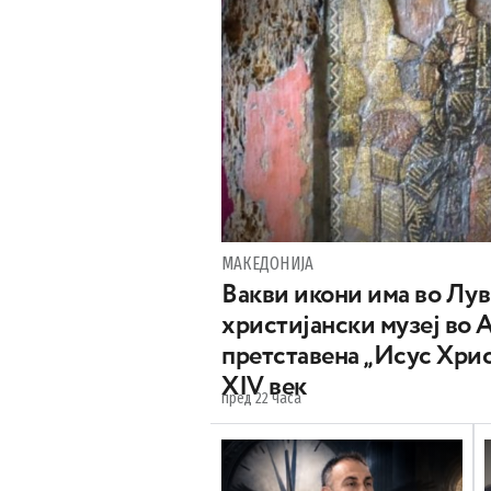
МАКЕДОНИЈА
Вакви икони има во Лу
христијански музеј во 
претставена „Исус Хрис
XIV век
пред 22 часа