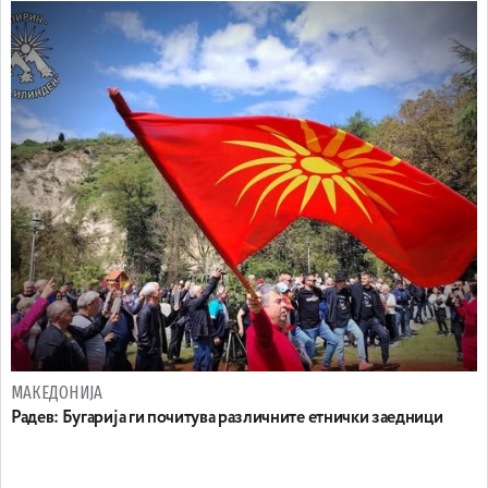
МАКЕДОНИЈА
Радев: Бугарија ги почитува различните етнички заедници