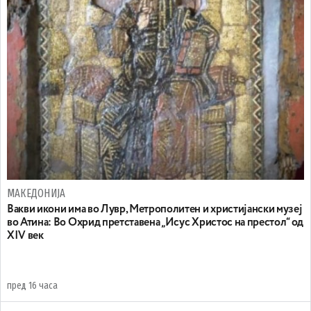
МАКЕДОНИЈА
Вакви икони има во Лувр, Метрополитен и христијански музеј
во Атина: Во Охрид претставена „Исус Христос на престол“ од
XIV век
пред 16 часа