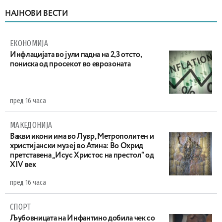
НАЈНОВИ ВЕСТИ
ЕКОНОМИЈА
Инфлацијата во јули падна на 2,3 отсто,
пониска од просекот во еврозоната
пред 16 часа
МАКЕДОНИЈА
Вакви икони има во Лувр, Метрополитен и
христијански музеј во Атина: Во Охрид
претставена „Исус Христос на престол“ од
XIV век
пред 16 часа
СПОРТ
Љубовницата на Инфантино добила чек со