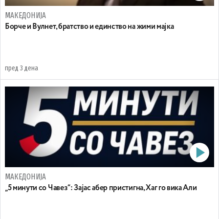
МАКЕДОНИЈА
Борче и Вулнет, братство и единство на жими мајка
пред 3 дена
МАКЕДОНИЈА
„5 минути со Чавез“: Зајас абер пристигна, Хаг го вика Али