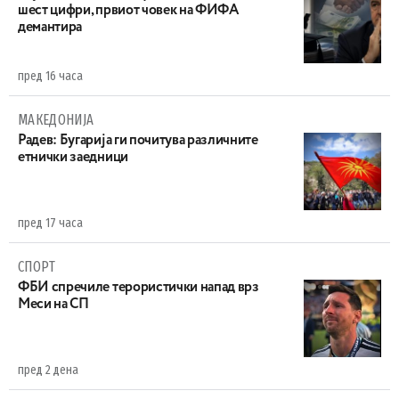
шест цифри, првиот човек на ФИФА
демантира
пред 16 часа
МАКЕДОНИЈА
Радев: Бугарија ги почитува различните
етнички заедници
пред 17 часа
СПОРТ
ФБИ спречиле терористички напад врз
Меси на СП
пред 2 дена