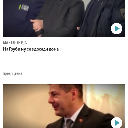
МАКЕДОНИЈА
На Груби му се здосади дома
пред 3 дена