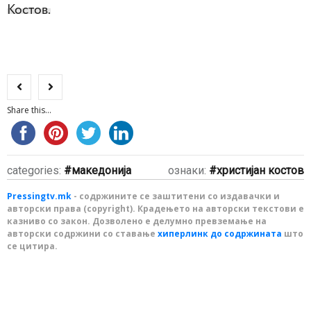
Костов.
Share this...
categories:
македонија
ознаки:
христијан костов
Pressingtv.mk
- содржините се заштитени со издавачки и
авторски права (copyright). Крадењето на авторски текстови е
казниво со закон. Дозволено е делумно превземање на
авторски содржини со ставање
хиперлинк до содржината
што
се цитира.