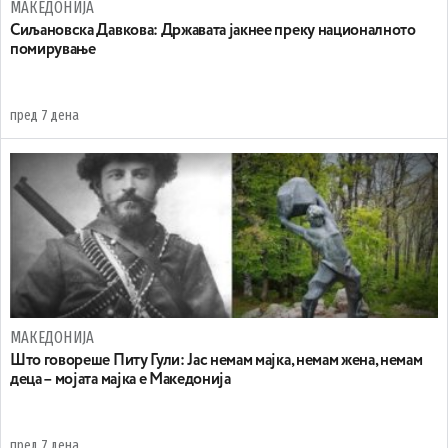
МАКЕДОНИЈА
Сиљановска Давкова: Државата јакнее преку националното
помирување
пред 7 дена
МАКЕДОНИЈА
Што говореше Питу Гули: Јас немам мајка, немам жена, немам
деца – мојата мајка е Македонија
пред 7 дена