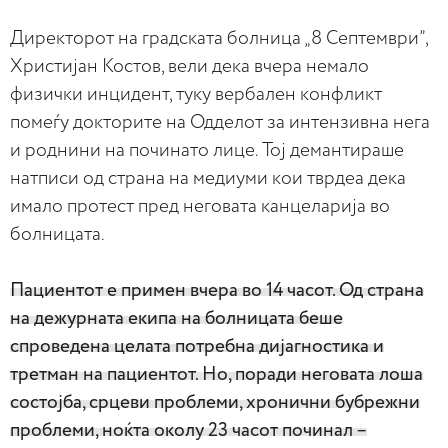
Директорот на градската болница „8 Септември”,
Христијан Костов, вели дека вчера немало
физички инцидент, туку вербален конфликт
помеѓу докторите на Одделот за интензивна нега
и роднини на починато лице. Тој демантираше
натписи од страна на медиуми кои тврдеа дека
имало протест пред неговата канцеларија во
болницата.
Пациентот е примен вчера во 14 часот. Од страна
на дежурната екипа на болницата беше
спроведена целата потребна дијагностика и
третман на пациентот. Но, поради неговата лоша
состојба, срцеви проблеми, хронични бубрежни
проблеми, ноќта околу 23 часот починал –