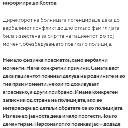
информираше Костов.
Директорот на болницата потенцираше дека до
вербалниот конфликт дошло откако фамилијата
била известена за смртта на пациентот. Во тој
момент, обезбедувањето повикало полиција.
Немало физичка пресметка, само вербални
моменти. Нема конкретни причини. Самата вест
дека пациентот починал делува на роднините и во
тие први моменти, некои го доживуваат
агресивно, а други прибрано. Имаме конкретен
записник од страна на полицијата, ако ве
интересира во детаљи обратете се во полицијата.
Излезе во јавноста дека имало протести. Тоа го
демантирам. Персоналот го повикав јас – додаде