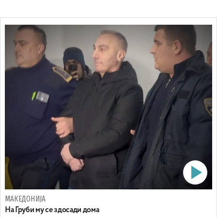
МАКЕДОНИЈА
На Груби му се здосади дома