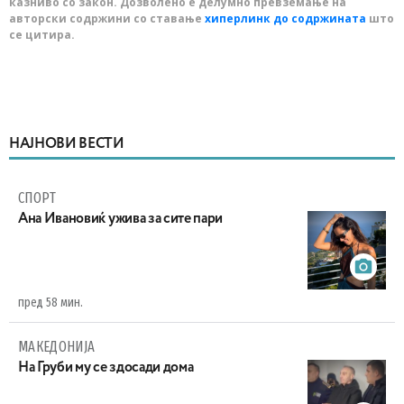
казниво со закон. Дозволено е делумно превземање на
авторски содржини со ставање
хиперлинк до содржината
што
се цитира.
НАЈНОВИ ВЕСТИ
СПОРТ
Ана Ивановиќ ужива за сите пари
пред 58 мин.
МАКЕДОНИЈА
На Груби му се здосади дома