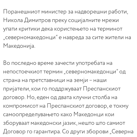
Поранешниот министер за надворешни работи,
Никола Димитров преку социјалните мрежи
упати критики дека користењето на терминот
„северномакедонци“ е навреда за сите жители на
Македонија.
Во последно време зачести употребата на
непостоечкиот термин „северномакедонци“ од
страна на претставници на земји – наши
пријатели, кои го поддржуваат Преспанскиот
договор. Но, еден од двата клучни столба на
компромисот на Преспанскиот договор, е токму
самоопределувањето како Македонци кои
зборуваат македонски јазик, нешто што самиот
Договор го гарантира. Со други зборови „Cеверна