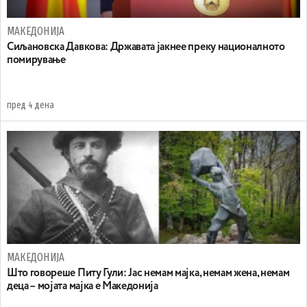
МАКЕДОНИЈА
Сиљановска Давкова: Државата јакнее преку националното
помирување
пред 4 дена
МАКЕДОНИЈА
Што говореше Питу Гули: Јас немам мајка, немам жена, немам
деца – мојата мајка е Македонија