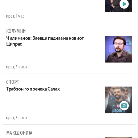
пред 1 час
КОЛУМНИ
Чилиманов: Заевци паднаа на новиот
Ципрас
пред 3 часа
СПОРТ
Трабзон го пречека Салах
пред 3 часа
МАКЕДОНИЈА