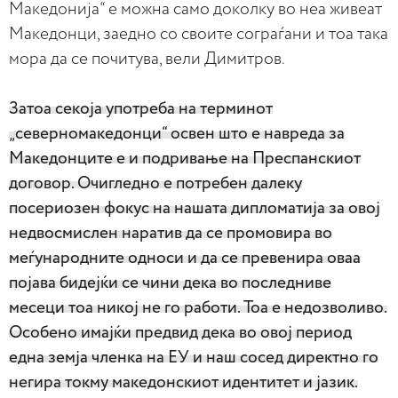
Македонија“ е можна само доколку во неа живеат
Македонци, заедно со своите сограѓани и тоа така
мора да се почитува, вели Димитров.
Затоа секоја употреба на терминот
„северномакедонци“ освен што е навреда за
Македонците е и подривање на Преспанскиот
договор. Очигледно е потребен далеку
посериозен фокус на нашата дипломатија за овој
недвосмислен наратив да се промовира во
меѓународните односи и да се превенира оваа
појава бидејќи се чини дека во последниве
месеци тоа никој не го работи. Тоа е недозволиво.
Особено имајќи предвид дека во овој период
една земја членка на ЕУ и наш сосед директно го
негира токму македонскиот идентитет и јазик.