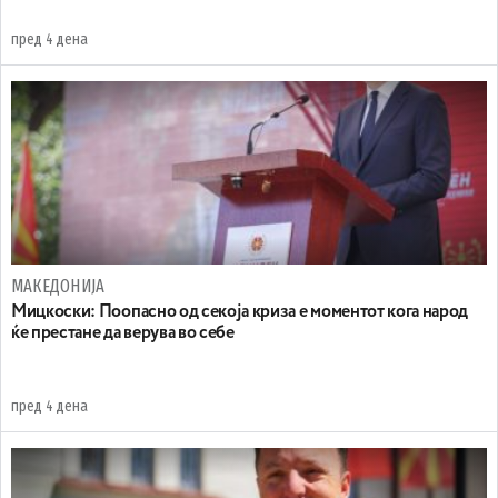
пред 4 дена
МАКЕДОНИЈА
Мицкоски: Поопасно од секоја криза е моментот кога народ
ќе престане да верува во себе
пред 4 дена