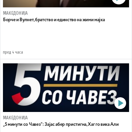
МАКЕДОНИЈА
Борче и Вулнет, братство и единство на жими мајка
пред 4 часа
МАКЕДОНИЈА
„5 минути со Чавез“: Зајас абер пристигна, Хаг го вика Али