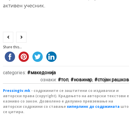
активен учесник.
Share this...
categories:
македонија
ознаки:
топ
,
новинар
,
стојан рашков
Pressingtv.mk
- содржините се заштитени со издавачки и
авторски права (copyright). Крадењето на авторски текстови е
казниво со закон. Дозволено е делумно превземање на
авторски содржини со ставање
хиперлинк до содржината
што
се цитира.