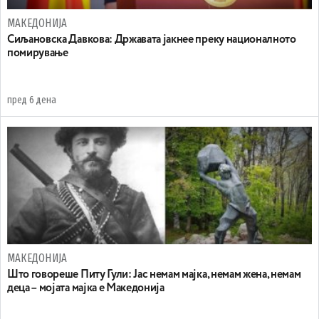
МАКЕДОНИЈА
Сиљановска Давкова: Државата јакнее преку националното
помирување
пред 6 дена
МАКЕДОНИЈА
Што говореше Питу Гули: Јас немам мајка, немам жена, немам
деца – мојата мајка е Македонија