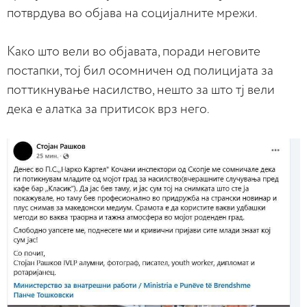
потврдува во објава на социјалните мрежи.
Како што вели во објавата, поради неговите
постапки, тој бил осомничен од полицијата за
поттикнување насилство, нешто за што тј вели
дека е алатка за притисок врз него.