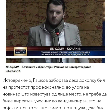
Истовремено, Рашков заборава дека доколку бил
на протестот професионално, во улога на
новинар што известува од лице место, не треба да
биде директен учесник во вандализирањето на
објекти, нешто за што самиот потврдува дека бил