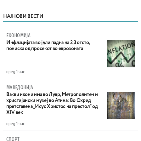
НАЈНОВИ ВЕСТИ
ЕКОНОМИЈА
Инфлацијата во јули падна на 2,3 отсто,
пониска од просекот во еврозоната
пред 1 час
МАКЕДОНИЈА
Вакви икони има во Лувр, Метрополитен и
христијански музеј во Атина: Во Охрид
претставена „Исус Христос на престол“ од
XIV век
пред 1 час
СПОРТ