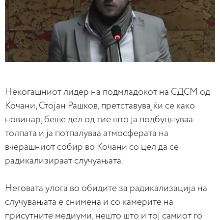
Некогашниот лидер на подмладокот на СДСМ од
Кочани, Стојан Рашков, претставувајќи се како
новинар, беше дел од тие што ја подбуцнуваа
толпата и ја потпалуваа атмосферата на
вчерашниот собир во Кочани со цел да се
радикализираат случуањата.
Неговата улога во обидите за радикализација на
случувањата е снимена и со камерите на
присутните медиуми, нешто што и тој самиот го