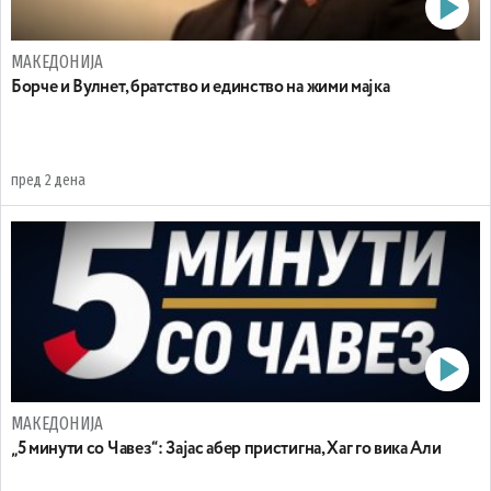
МАКЕДОНИЈА
Борче и Вулнет, братство и единство на жими мајка
пред 2 дена
МАКЕДОНИЈА
„5 минути со Чавез“: Зајас абер пристигна, Хаг го вика Али