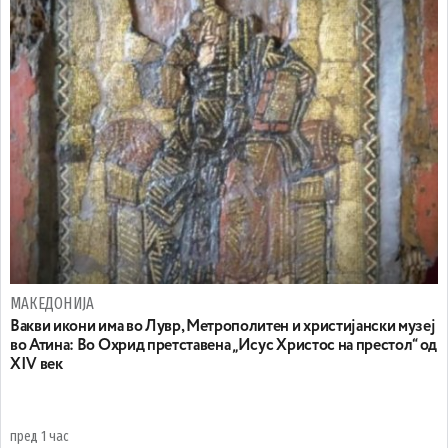
МАКЕДОНИЈА
Вакви икони има во Лувр, Метрополитен и христијански музеј
во Атина: Во Охрид претставена „Исус Христос на престол“ од
XIV век
пред 1 час