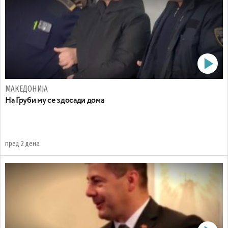
МАКЕДОНИЈА
На Груби му се здосади дома
пред 2 дена