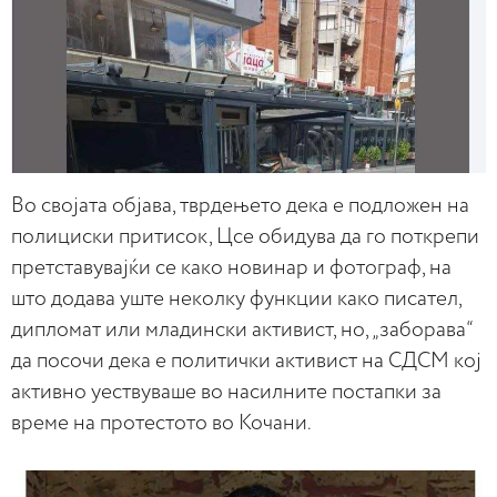
Во својата објава, тврдењето дека е подложен на
полициски притисок, Цсе обидува да го поткрепи
претставувајќи се како новинар и фотограф, на
што додава уште неколку функции како писател,
дипломат или младински активист, но, „заборава“
да посочи дека е политички активист на СДСМ кој
активно уествуваше во насилните постапки за
време на протестото во Кочани.