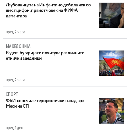
Љубовницата на Инфантино добила чек со
шест цифри, првиот човек на ФИФА
демантира
пред 2 часа
МАКЕДОНИЈА
Радев: Бугарија ги почитува различните
етнички заедници
пред 2 часа
СПОРТ
ФБИ спречиле терористички напад врз
Меси на СП
пред 1 ден