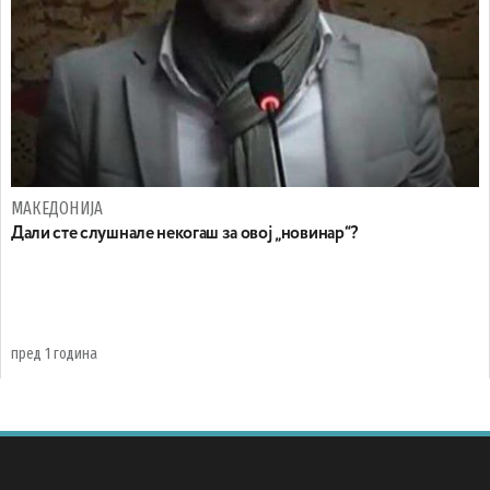
МАКЕДОНИЈА
Дали сте слушнале некогаш за овој „новинар“?
пред 1 година